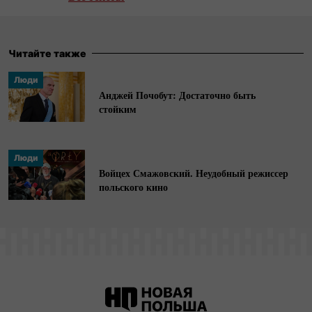
Михалом Потоцким (за двухлетнее
расследование авторы были удостоены, в
частности, премии Grand Press и премии им.
Читайте также
Дариуша Фикуса).
Люди
Анджей Почобут: Достаточно быть
стойким
Люди
Войцех Смажовский. Неудобный режиссер
польского кино