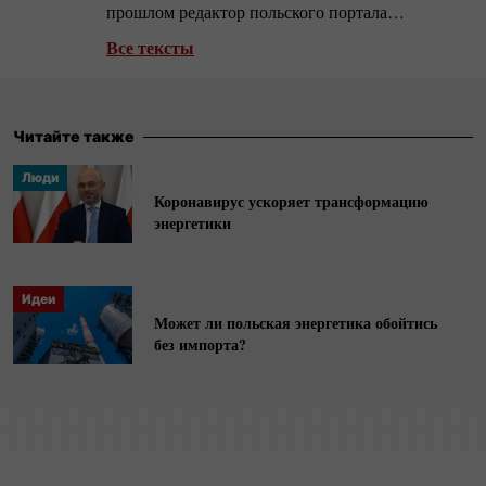
прошлом редактор польского портала
Energetyka24.com, специализирующегося в
Все тексты
вопросах регионального рынка природного
газа.
Читайте также
Люди
Коронавирус ускоряет трансформацию
энергетики
Идеи
Может ли польская энергетика обойтись
без импорта?