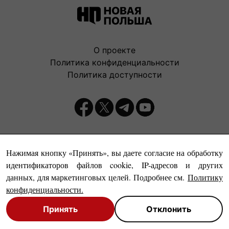
О проекте
Политика конфиденциальности
Политика доступности
Издатель:
Нажимая кнопку «Принять», вы даете согласие на обработку
идентификаторов файлов cookie, IP-адресов и других
данных, для маркетинговых целей. Подробнее см.
Политику
конфиденциальности
.
Принять
Отклонить
© Новая Польша, 1999-2026
Close
Close