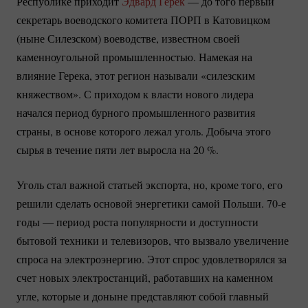
Республике приходит
Эдвард Герек
— до того первый
секретарь воеводского комитета ПОРП в Катовицком
(ныне Силезском) воеводстве, известном своей
каменноугольной промышленностью. Намекая на
влияние Герека, этот регион называли «силезским
княжеством». С приходом к власти нового лидера
начался период бурного промышленного развития
страны, в основе которого лежал уголь. Добыча этого
сырья в течение пяти лет выросла на
20 %
.
Уголь стал важной статьей экспорта, но, кроме того, его
решили сделать основой энергетики самой Польши. 70-е
годы — период роста популярности и доступности
бытовой техники и телевизоров, что вызвало увеличение
спроса на электроэнергию. Этот спрос удовлетворялся за
счет новых электростанций, работавших на каменном
угле, которые и доныне представляют собой главный