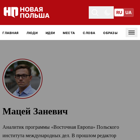
RU
UA
Toggle theme
Toggle theme
ГЛАВНАЯ
ЛЮДИ
ИДЕИ
МЕСТА
СЛОВА
ОБРАЗЫ
Tog
Мацей Заневич
Аналитик программы «Восточная Европа» Польского
института международных дел. В прошлом редактор