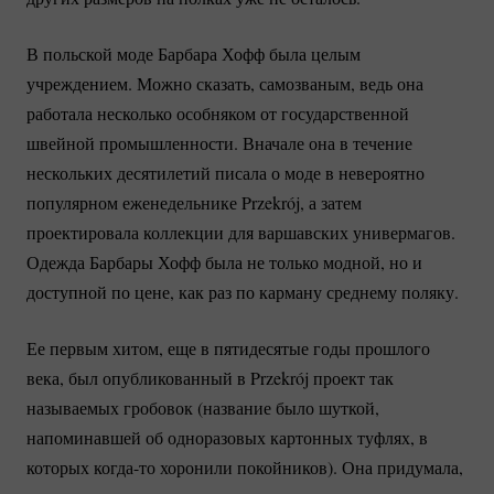
В польской моде Барбара Хофф была целым
учреждением. Можно сказать, самозваным, ведь она
работала несколько особняком от государственной
швейной промышленности. Вначале она в течение
нескольких десятилетий писала о моде в невероятно
популярном еженедельнике Przekrój, а затем
проектировала коллекции для варшавских универмагов.
Одежда Барбары Хофф была не только модной, но и
доступной по цене, как раз по карману среднему поляку.
Ее первым хитом, еще в пятидесятые годы прошлого
века, был опубликованный в Przekrój проект так
называемых гробовок (название было шуткой,
напоминавшей об одноразовых картонных туфлях, в
которых
когда-то
хоронили покойников). Она придумала,