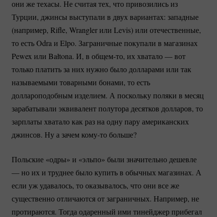
они же техасы. Не считая тех, что привозились из
Турции, джинсы выступали в двух вариантах: западные
(например, Rifle, Wrangler или Levis) или отечественные,
то есть Odra и Elpo. Заграничные покупали в магазинах
Pewex или Bałtona. И, в
общем-то
, их хватало — вот
только платить за них нужно было долларами или так
называемыми товарными бонами, то есть
доллароподобным изделием. А поскольку поляки в месяц
зарабатывали эквивалент полутора десятков долларов, то
зарплаты хватало как раз на одну пару американских
джинсов. Ну а зачем
кому-то
больше?
Польские «одры» и «эльпо» были значительно дешевле
— но их и труднее было купить в обычных магазинах. А
если уж удавалось, то оказывалось, что они все же
существенно отличаются от заграничных. Например, не
протираются. Тогда одаренный ими тинейджер прибегал