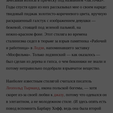
Годы спустя один из них рассказывал мне о своем наряде:
твидовый пиджак
золотисто-коричневого
цвета, вручную
раскрашенный галстук с изображением девушки —
бежевой, стоящей под зеленой пальмой, на
нежно-красном
фоне. Этот стиляга во времена
сталинизма сидел в тюрьме за взрыв памятника «Рабочий
и работница» в
Лодзи
, напоминавшего заставку
«Мосфильма». Только лодзинский — как оказалось —
был сделан из дерева и гипса, о чем бикиняжи не знали и
потому неправильно подобрали взрывчатое вещество.
Наиболее известным стилягой считался писатель
Леопольд Тырманд
, икона польской богемы, — хотя
скорее
из-за
своей любви к
джазу
, потому что одевался он
в элегантном, а не молодежном стиле. (И здесь опять есть
повод вспомнить Барбару Хофф, ведь она была второй