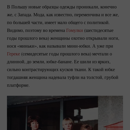
В Польшу новые образцы одежды проникали, конечно
же, с Запада. Мода, как известно, переменчива и все же,
по большей части, имеет мало общего с политикой.
Видимо, поэтому во времена
Гомулки
(шестидесятые
годы прошлого века) женщины охотно открывали ноги,
нося «миньки», как называли
мини-юбки.
А уже при
Гереке
(семидесятые годы прошлого века) мечтали о
длинной, до земли,
юбке-банане.
Ее шили из ярких,
сильно контрастирующих кусков ткани. К такой юбке
тогдашняя женщина надевала туфли на толстой, грубой
платформе.