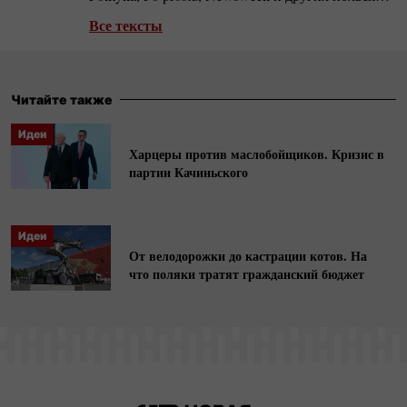
и зарубежных изданиях. Автор документальных
Все тексты
фильмов. Занимается периодом
коммунистической власти в Польше, автор книг
«Берут. Когда партия была богом», «Абсудры
Читайте также
ПНР» и др. Номинант нескольких
Идеи
журналистских премий, включен в список ста
Харцеры против маслобойщиков. Кризис в
лучших польских репортеров.
партии Качиньского
Идеи
От велодорожки до кастрации котов. На
что поляки тратят гражданский бюджет