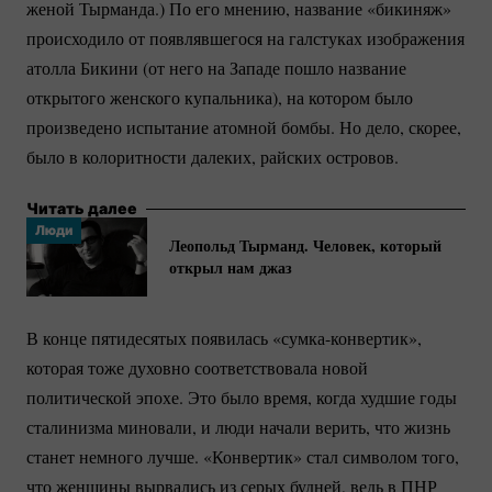
женой Тырманда.) По его мнению, название «бикиняж»
происходило от появлявшегося на галстуках изображения
атолла Бикини (от него на Западе пошло название
открытого женского купальника), на котором было
произведено испытание атомной бомбы. Но дело, скорее,
было в колоритности далеких, райских островов.
Читать далее
Люди
Леопольд Тырманд. Человек, который
открыл нам джаз
В конце пятидесятых появилась
«сумка-конвертик»
,
которая тоже духовно соответствовала новой
политической эпохе. Это было время, когда худшие годы
сталинизма миновали, и люди начали верить, что жизнь
станет немного лучше. «Конвертик» стал символом того,
что женщины вырвались из серых будней, ведь в ПНР