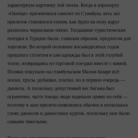
характерную картинку той эпохи. Когда в аэропорту
«Окенце» приземлялся самолет из Стамбула, весь зал
прилетов становился синим, как будто на полу вдруг
разлилось чернильное пятно. Тогдашние туристические
поездки в Турцию были, главным образом, предлогом для
торговли. Во второй половине восьмидесятых годов
прошлого столетия я сам однажды был в этой голубой
толпе, возвращаясь из торговой поездки вместе с мамой.
Поляки покупали на стамбульском Малом базаре всё:
носки, трусы, рубашки, платки, но в первую очередь —
джинсы. А поскольку допустимый вес багажа был
ограничен, часть товара люди надевали прямо на себя —
поэтому в зале прилета появлялись обычно в нескольких
слоях джинсов и джинсовых курток, поскольку они были
самыми тяжелыми.
Тогда как раз пришла мода на джинсы модели