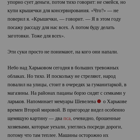
упорно сует деньги, потом тихо говорит: не смейся, но
купи крышечки для консервирования. «Что?» — не
поверил я. «Крышечки, — говорит. — Я в этом году
посажу рассаду для нас всех. А потом буду делать
заготовки. Тоже для всех».
Эти суки просто не понимают, на кого они напали.
Небо над Харьковом сегодня в больших тревожных
облаках. Но тихо. И поскольку не стреляют, народ
повалил на улицы, стоит в очередях за гуманитаркой, в
магазины. На районах пацаны борзо сидят с семками у
ларьков. Напоминает мемуары Шевелева
о Харькове
времен Второй мировой. В пригороде видел особенно
щемящую картину — два
пса
, очевидно, брошенные
хозяевами, которые уехали, улеглись посреди дороги,
потому что там теплее. Машины осторожно их