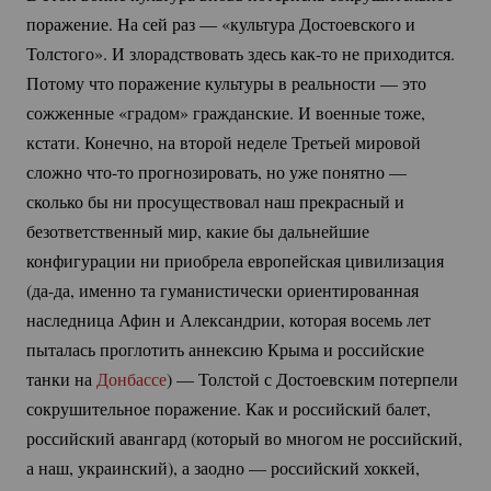
поражение. На сей раз — «культура Достоевского и
Толстого». И злорадствовать здесь
как-то
не приходится.
Потому что поражение культуры в реальности — это
сожженные «градом» гражданские. И военные тоже,
кстати. Конечно, на второй неделе Третьей мировой
сложно
что-то
прогнозировать, но уже понятно —
сколько бы ни просуществовал наш прекрасный и
безответственный мир, какие бы дальнейшие
конфигурации ни приобрела европейская цивилизация
(да-да
, именно та гуманистически ориентированная
наследница Афин и Александрии, которая восемь лет
пыталась проглотить аннексию Крыма и российские
танки на
Донбассе
) — Толстой с Достоевским потерпели
сокрушительное поражение. Как и российский балет,
российский авангард (который во многом не российский,
а наш, украинский), а заодно — российский хоккей,