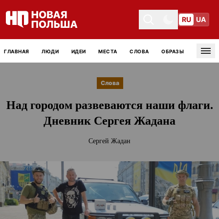
RU
UA
Toggle theme
Toggle theme
ГЛАВНАЯ
ЛЮДИ
ИДЕИ
МЕСТА
СЛОВА
ОБРАЗЫ
Tog
Слова
Над городом развеваются наши флаги.
Дневник Сергея Жадана
Сергей Жадан