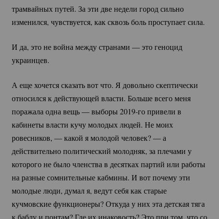
трамвайных путей. За эти две недели город сильно
изменился, чувствуется, как сквозь боль проступает сила.
И да, это не война между странами — это геноцид
украинцев.
А еще хочется сказать вот что. Я довольно скептически
относился к действующей власти. Больше всего меня
поражала одна вещь — выборы
2019-го
привели в
кабинеты власти кучу молодых людей. Не моих
ровесников, — какой я молодой человек? — а
действительно политический молодняк, за плечами у
которого не было членства в десятках партий или работы
на разные сомнительные кабмины. И вот почему эти
молодые люди, думал я, ведут себя как старые
кучмовские функционеры? Откуда у них эта детская тяга
к баблу и понтам? Где их инаковость? Это при том, что со