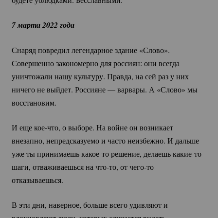
7 марта 2022 года
Снаряд повредил легендарное здание «Слово».
Совершенно закономерно для россиян: они всегда
уничтожали нашу культуру. Правда, на сей раз у них
ничего не выйдет. Россияне — варвары. А «Слово» мы
восстановим.
И еще
кое-что
, о выборе. На войне он возникает
внезапно, непредсказуемо и часто неизбежно. И дальше
уже ты принимаешь
какое-то
решение, делаешь
какие-то
шаги, отваживаешься на
что-то
, от
чего-то
отказываешься.
В эти дни, наверное, больше всего удивляют и
вдохновляют люди, которых случается видеть.