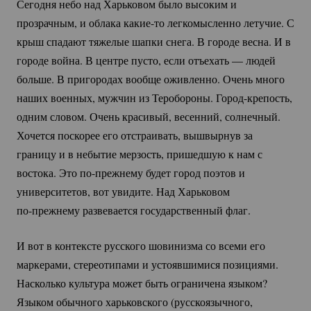
Сегодня небо над Харьковом было высоким и
прозрачным, и облака
какие-то
легкомысленно летучие. С
крыш спадают тяжелые шапки снега. В городе весна. И в
городе война. В центре пусто, если отъехать — людей
больше. В пригородах вообще оживленно. Очень много
наших военных, мужчин из Теробороны.
Город-крепость
,
одним словом. Очень красивый, весенний, солнечный.
Хочется поскорее его отстраивать, вышвырнув за
границу и в небытие мерзость, пришедшую к нам с
востока. Это
по-прежнему
будет город поэтов и
университетов, вот увидите. Над Харьковом
по-прежнему
развевается государственный флаг.
И вот в контексте русского шовинизма со всеми его
маркерами, стереотипами и устоявшимися позициями.
Насколько культура может быть ограничена языком?
Языком обычного харьковского (русскоязычного,