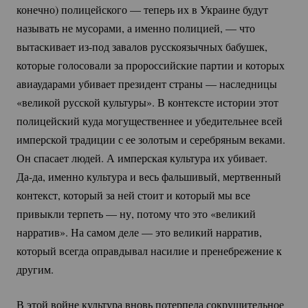
конечно) полицейского — теперь их в Украине будут
называть не мусорами, а именно полицией, — что
вытаскивает
из-под
завалов русскоязычных бабушек,
которые голосовали за пророссийские партии и которых
авиаударами убивает президент страны — наследницы
«великой русской культуры». В контексте истории этот
полицейский куда могущественнее и убедительнее всей
имперской традиции с ее золотым и серебряным веками.
Он спасает людей. А имперская культура их убивает.
Да-да
, именно культура и весь фальшивый, мертвенный
контекст, который за ней стоит и который мы все
привыкли терпеть — ну, потому что это «великий
нарратив». На самом деле — это великий нарратив,
который всегда оправдывал насилие и пренебрежение к
другим.
В этой войне культура вновь потерпела сокрушительное