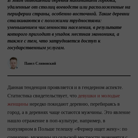
В этом отношении деревня напоминает городки, 
удаленные от столиц воеводств или расположенные на 
периферии страны, особенно восточной. Такие деревни 
сталкиваются с похожими трудностями: 
уменьшением численности населения, в результате 
которого приходит в упадок местная экономика, а 
также с тем, что затрудняется доступ к 
государственным услугам.
Павел Сливовский
Данная тенденция проявляется и в гендерном аспекте.
Статистика свидетельствует, что
девушки и молодые
женщины
нередко покидают деревню, перебираясь в
город, а в деревнях чаще остаются мужчины. Это явление
нашло отражение в
поп-культуре
, например, в
популярном в Польше телешоу «Фермер ищет жену»: по
сценарию, мужчины из сельской местности знакомятся с