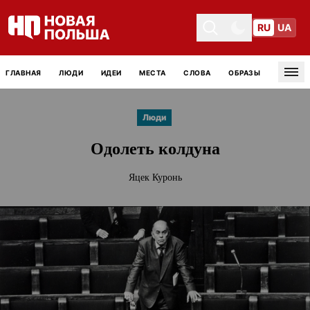
RU
UA
Toggle theme
Toggle theme
ГЛАВНАЯ
ЛЮДИ
ИДЕИ
МЕСТА
СЛОВА
ОБРАЗЫ
Tog
Люди
Одолеть колдуна
Яцек Куронь