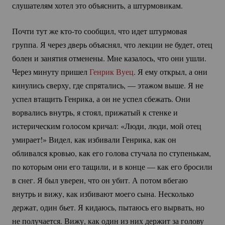
слушателям хотел это объяснить, а штурмовикам.
Почти тут же
кто-то
сообщил, что идет штурмовая
группа. Я через дверь объяснял, что лекции не будет, отец
болен и занятия отменены. Мне казалось, что они ушли.
Через минуту пришел
Генрик Вуец
. Я ему открыл, а они
кинулись сверху, где спрятались, — этажом выше. Я не
успел втащить Генрика, а он не успел сбежать. Они
ворвались внутрь, я стоял, прижатый к стенке и
истерическим голосом кричал: «Люди, люди, мой отец
умирает!» Видел, как избивали Генрика, как он
обливался кровью, как его голова стучала по ступенькам,
по которым они его тащили, и в конце — как его бросили
в снег. Я был уверен, что он убит. А потом вбегаю
внутрь и вижу, как избивают моего сына. Несколько
держат, один бьет. Я кидаюсь, пытаюсь его вырвать, но
не получается. Вижу, как один из них держит за голову