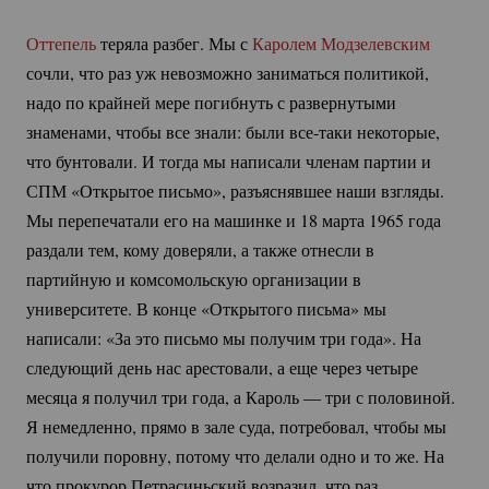
Оттепель
теряла разбег. Мы с
Каролем Модзелевским
сочли, что раз уж невозможно заниматься политикой,
надо по крайней мере погибнуть с развернутыми
знаменами, чтобы все знали: были
все-таки
некоторые,
что бунтовали. И тогда мы написали членам партии и
СПМ «Открытое письмо», разъяснявшее наши взгляды.
Мы перепечатали его на машинке и 18 марта 1965 года
раздали тем, кому доверяли, а также отнесли в
партийную и комсомольскую организации в
университете. В конце «Открытого письма» мы
написали: «За это письмо мы получим три года». На
следующий день нас арестовали, а еще через четыре
месяца я получил три года, а Кароль — три с половиной.
Я немедленно, прямо в зале суда, потребовал, чтобы мы
получили поровну, потому что делали одно и то же. На
что прокурор Петрасиньский возразил, что раз