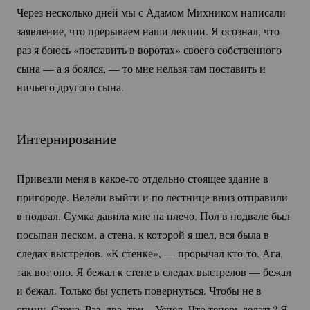
Через несколько дней мы с Адамом Михником написали
заявление, что прерываем наши лекции. Я осознал, что
раз я боюсь «поставить в воротах» своего собственного
сына — а я боялся, — то мне нельзя там поставить и
ничьего другого сына.
Интернирование
Привезли меня в
какое-то
отдельно стоящее здание в
пригороде. Велели выйти и по лестнице вниз отправили
в подвал. Сумка давила мне на плечо. Пол в подвале был
посыпан песком, а стена, к которой я шел, вся была в
следах выстрелов. «К стенке», — прорычал
кто-то.
Ага,
так вот оно. Я бежал к стене в следах выстрелов — бежал
и бежал. Только бы успеть повернуться. Чтобы не в
спину. Стена. Раз, два, три... Успел. Что теперь делать? Я