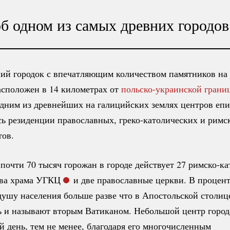
об одном из самых древних городо
ий городок с впечатляющим количеством памятников на
сположен в 14 километрах от
польско-украинской
грани
одним из древнейших на галицийских землях центров епи
сь резиденции православных,
греко-католических
и
римс
тов.
 почти 70 тысяч горожан в городе действует 27
римско-ка
два храма УГКЦ
и две православные церкви. В процен
душу населения больше разве что в Апостольской столице
 и называют вторым Ватиканом. Небольшой центр город
й день, тем не менее, благодаря его многочисленным