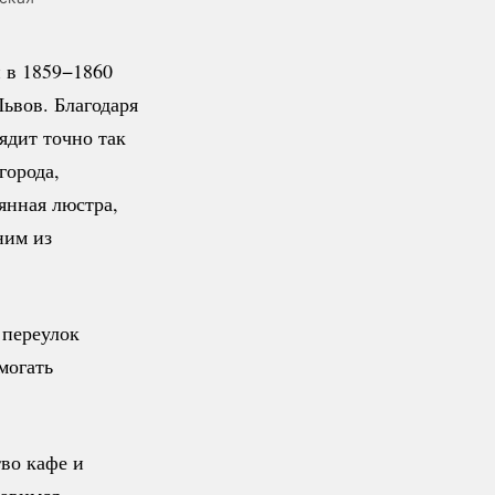
 в 1859−1860
ьвов. Благодаря
ядит точно так
города,
янная люстра,
ним из
 переулок
могать
во кафе и