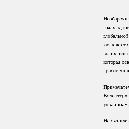
Необарочно
годах одно
глобальной
же, как ст
выполненны
которая ос
красивейш
Примечател
Волонтеров
украинцам,
На оживлен