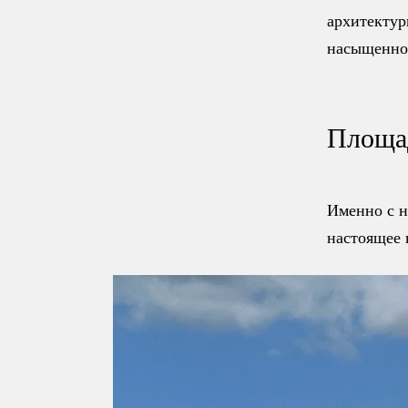
архитектур
насыщенной
Площад
Именно с н
настоящее 