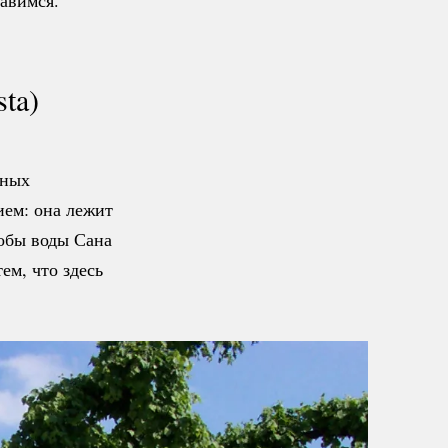
равимся.
ta)
нных
ием: она лежит
обы воды Сана
ем, что здесь