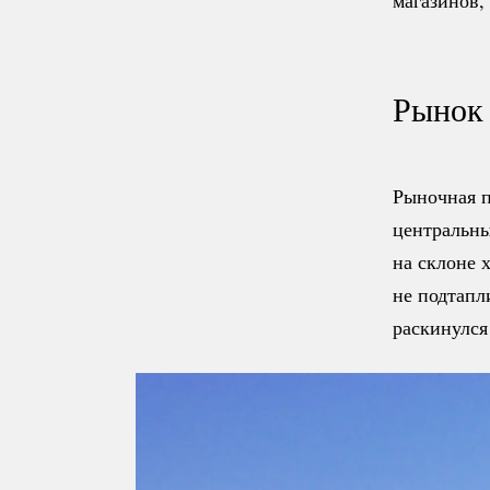
магазинов,
Рынок 
Рыночная п
центральны
на склоне 
не подтапл
раскинулся