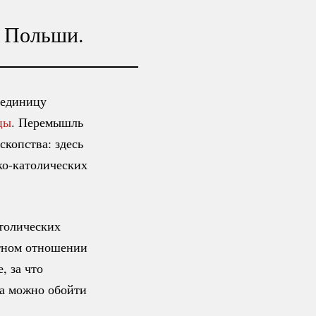
в Польши.
 единицу
цы
. Перемышль
скопства: здесь
ко-католических
толических
тном отношении
, за что
а можно обойти