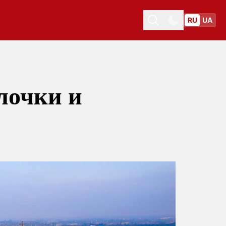
RU
UA
Toggle theme
Toggle theme
лочки и