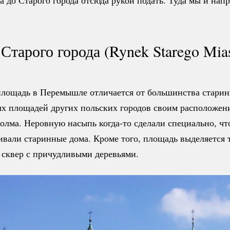
 а до Старого города отсюда рукой подать. Туда мы и нап
Старого города (Rynek Starego Mias
лощадь в Перемышле отличается от большинства стари
х площадей других польских городов своим расположен
холма. Неровную насыпь
когда-то
сделали специально, чт
ивали старинные дома. Кроме того, площадь выделяется т
 сквер с причудливыми деревьями.