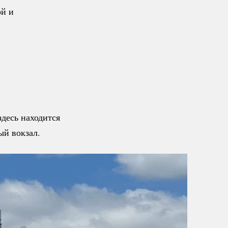
ой и
десь находится
й вокзал.