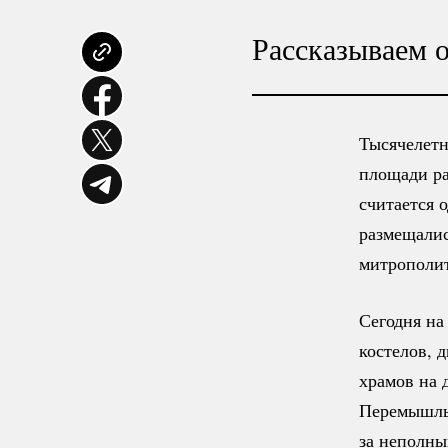
Рассказываем 
Тысячелетн
площади ра
считается 
размещали
митрополи
Сегодня на
костелов, 
храмов на 
Перемышль
за неполны