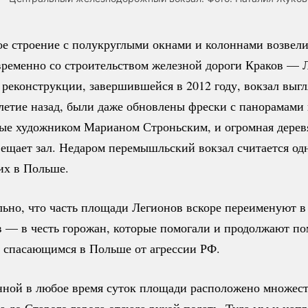
е строение с полукруглыми окнами и колоннами возвели
временно со строительством железной дороги Краков — Л
 реконструкции, завершившейся в 2012 году, вокзал выгл
олетие назад, были даже обновлены фрески с панорамами 
е художником Марианом Строньским, и огромная дерев
вещает зал. Недаром перемышльский вокзал считается од
их в Польше.
ьно, что часть площади Легионов вскоре переименуют в
 — в честь горожан, которые помогали и продолжают по
 спасающимся в Польше от агрессии РФ.
ной в любое время суток площади расположено множест