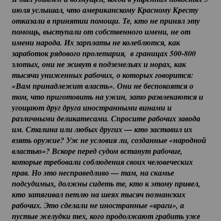
июля услышал, что американскому Красному Кресту 
отказали в принятии помощи. Те, кто не принял эту 
помощь, выступали от собственного имени, не от 
имени народа. Их зарплаты не колеблются, как 
заработок рядового пролетария,  в границах 
500-800
злотых, они не живут в подземельях и норах, как 
тысячи униженных рабочих, о которых говорится: 
«Вам принадлежит власть». Они не беспокоятся о 
том, что приготовить на ужин, зато развлекаются и 
угощают друг друга иностранными винами и 
различными деликатесами. Спросите рабочих завода 
им. Сталина или любых других — кто заставил их 
взять оружие? Уж не условия ли, созданные «народной 
властью»? Вскоре перед судом встанут рабочие, 
которые требовали соблюдения своих человеческих 
прав. Но это несправедливо — там, на скамье 
подсудимых, должны сидеть те, кто к этому привел, 
кто затягивал петлю на шеях тысяч познанских 
рабочих. Это сделали не иностранные «враги», а 
пустые желудки тех, кого продолжают грабить уже 