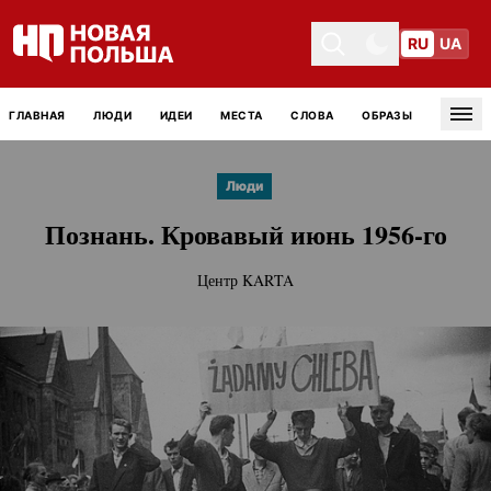
RU
UA
Toggle theme
Toggle theme
ГЛАВНАЯ
ЛЮДИ
ИДЕИ
МЕСТА
СЛОВА
ОБРАЗЫ
Tog
Люди
Познань. Кровавый июнь
1956-го
Центр KARTA