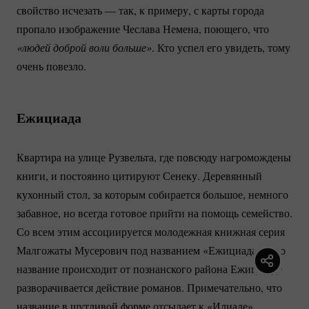
свойство исчезать — так, к примеру, с карты города
пропало изображение Чеслава Немена, поющего, что
«людей доброй воли больше»
. Кто успел его увидеть, тому
очень повезло.
Ежициада
Квартира на улице Рузвельта, где повсюду нагромождены
книги, и постоянно цитируют Сенеку. Деревянный
кухонный стол, за которым собирается большое, немного
забавное, но всегда готовое прийти на помощь семейство.
Со всем этим ассоциируется молодежная книжная серия
Малгожаты Мусерович под названием «Ежициада». Это
название происходит от познанского района Ежице, где
разворачивается действие романов. Примечательно, что
название в шутливой форме отсылает к «Илиаде»,