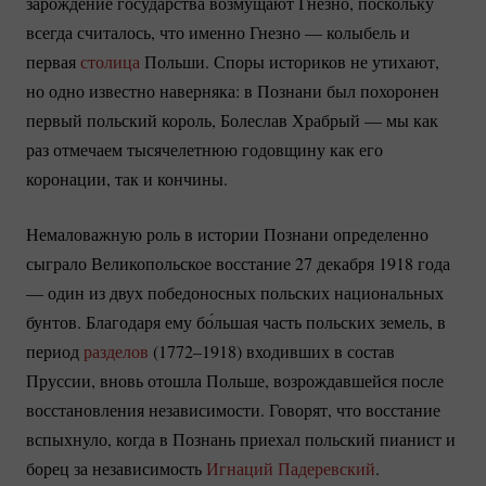
зарождение государства возмущают Гнезно, поскольку
всегда считалось, что именно Гнезно — колыбель и
первая
столица
Польши. Споры историков не утихают,
но одно известно наверняка: в Познани был похоронен
первый польский король, Болеслав Храбрый — мы как
раз отмечаем тысячелетнюю годовщину как его
коронации, так и кончины.
Немаловажную роль в истории Познани определенно
сыграло Великопольское восстание 27 декабря 1918 года
— один из двух победоносных польских национальных
бунтов. Благодаря ему бо́льшая часть польских земель, в
период
разделов
(1772–1918) входивших в состав
Пруссии, вновь отошла Польше, возрождавшейся после
восстановления независимости. Говорят, что восстание
вспыхнуло, когда в Познань приехал польский пианист и
борец за независимость
Игнаций Падеревский
.