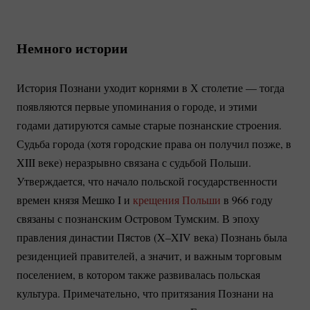
Немного истории
История Познани уходит корнями в Х столетие — тогда
появляются первые упоминания о городе, и этими
годами датируются самые старые познанские строения.
Судьба города (хотя городские права он получил позже, в
XIII веке) неразрывно связана с судьбой Польши.
Утверждается, что начало польской государственности
времен князя Мешко I и
крещения Польши
в 966 году
связаны с познанским Островом Тумским. В эпоху
правления династии Пястов (X–XIV века) Познань была
резиденцией правителей, а значит, и важным торговым
поселением, в котором также развивалась польская
культура. Примечательно, что притязания Познани на