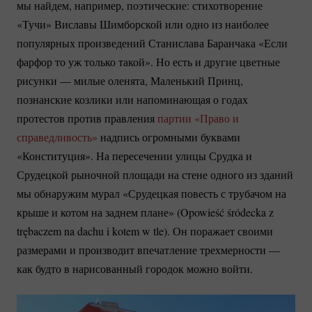
мы найдем, например, поэтические: стихотворение
«Тучи» Виславы Шимборской или одно из наиболее
популярных произведений Станислава Баранчака «Если
фарфор то уж только такой». Но есть и другие цветные
рисунки — милые оленята, Маленький Принц,
познанские козлики или напоминающая о годах
протестов против правления
партии «Право и
справедливость»
надпись огромными буквами
«Конституция». На пересечении улицы Срудка и
Срудецкой рыночной площади на стене одного из зданий
мы обнаружим мурал «Срудецкая повесть с трубачом на
крыше и котом на заднем плане» (Opowieść śródecka z
trębaczem na dachu i kotem w tle). Он поражает своими
размерами и производит впечатление трехмерности —
как будто в нарисованный городок можно войти.