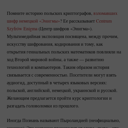
Помните историю польских криптографов,
взломавших
шифр немецкой «Энигмы»
? Ее рассказывает
Centrum
Szyfrów Enigma
(Центр шифров «Энигма»).
Мультимедийная экспозиция посвящена, между прочим,
искусству шифрования, кодирования и тому, как
открытия гениальных польских математиков повлияли на
ход Второй мировой войны, а также — развитию
технологий и компьютеров. Таким образом история
связывается с современностью. Посетители могут взять
аудиогид, доступный в четырех языковых версиях:
польской, английской, немецкой, украинской и русской.
Желающим предлагается пройти курс криптологии и
разгадать головоломки из прошлого.
Иногда Познань называют Пыроландией (неофициально,
конечно). Это название происходит от слова «пыра», что