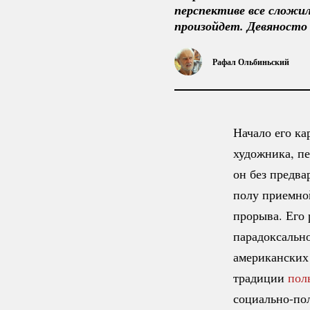
перспективе все сложил
произойдет. Девяносто
Рафал Ольбиньский
Начало его к
художника, п
он без предва
полу приемно
прорыва. Его
парадоксальн
американских 
традиции
пол
социально-по