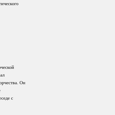
тического
рческой
фал
орчества. Он
е
еседе с