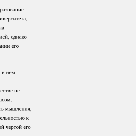
бразование
иверситета,
на
ией, однако
ании его
 в нем
естве не
асом,
ть мышления,
тельностью к
ой чертой его