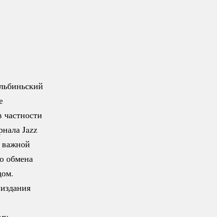
Ольбиньский
е
в частности
нала Jazz
 важной
о обмена
дом.
 издания
му,