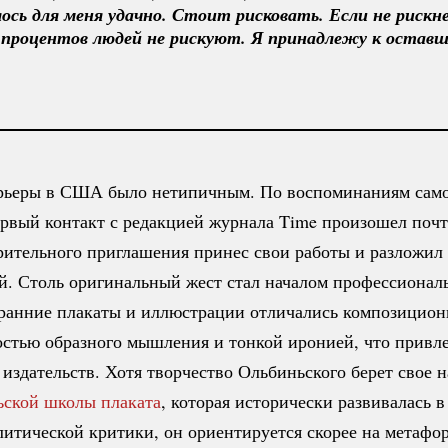
ось для меня удачно. Стоит рисковать. Если не рискнеш
 процентов людей не рискуют. Я принадлежу к остав
арьеры в США было нетипичным. По воспоминаниям сам
ервый контакт с редакцией журнала Time произошел почт
рительного приглашения принес свои работы и разложил
й. Столь оригинальный жест стал началом профессионал
 ранние плакаты и иллюстрации отличались композицион
остью образного мышления и тонкой иронией, что привл
издательств. Хотя творчество Ольбиньского берет свое н
ьской школы плаката
, которая исторически развивалась в
литической
критики, он ориентируется скорее на метафор