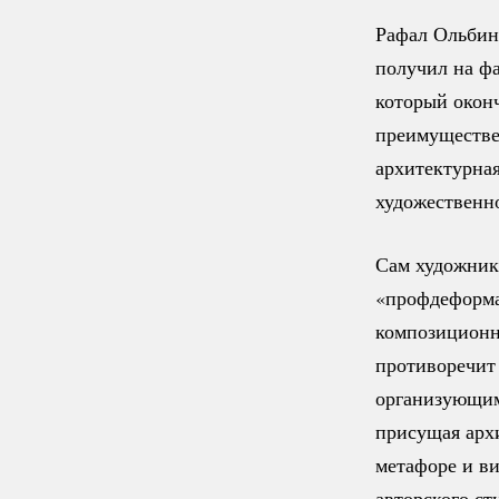
Рафал Ольбинь
получил на ф
который оконч
преимуществе
архитектурна
художественн
Сам художник 
«профдеформа
композиционн
противоречит
организующим
присущая архи
метафоре и ви
авторского ст