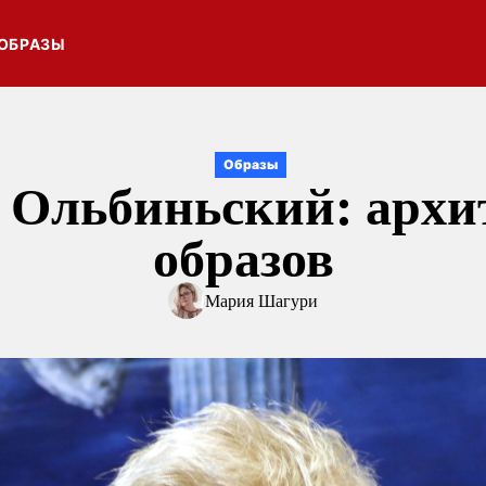
ОБРАЗЫ
Образы
 Ольбиньский: архи
образов
Мария Шагури