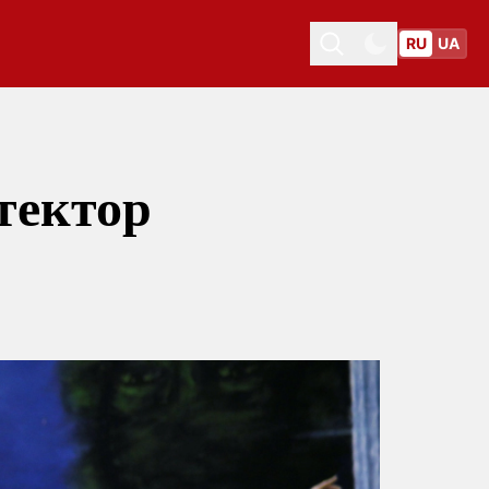
RU
UA
Toggle theme
Toggle theme
тектор