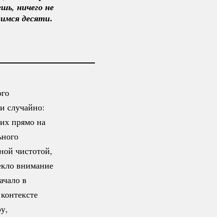
ь, ничего не 
.
шимся десяти
ого
и случайно:
 их прямо на
ьного
ной чистотой,
екло внимание
ачало в
 контексте
у,