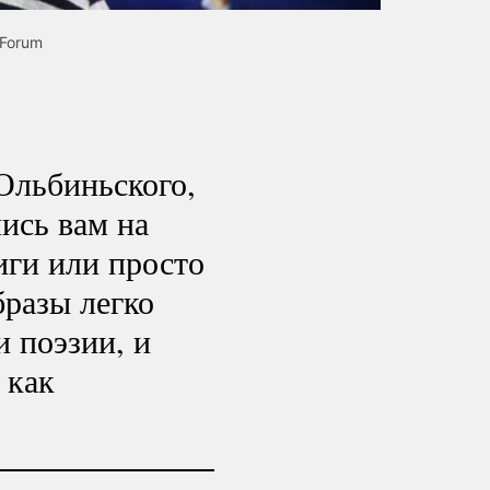
 Forum
Ольбиньского,
ись вам на
иги или просто
бразы легко
и поэзии, и
 как