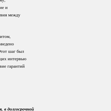
ие и
твия между
итом,
введено
Этот шаг был
ющих интервью
вие гарантий
 в долгосрочной 