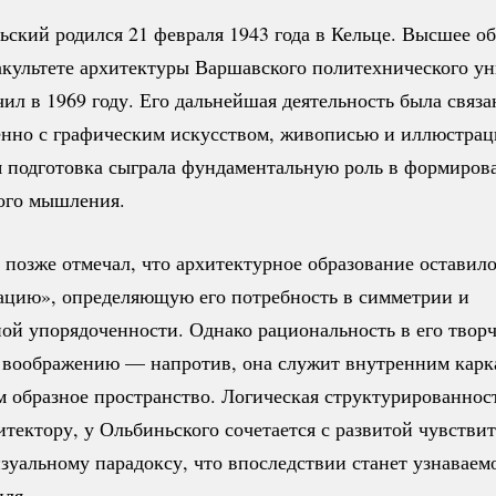
ский родился 21 февраля 1943 года в Кельце. Высшее о
акультете архитектуры Варшавского политехнического ун
ил в 1969 году. Его дальнейшая деятельность была связа
нно с графическим искусством, живописью и иллюстрац
я подготовка сыграла фундаментальную роль в формиров
ого мышления.
позже отмечал, что архитектурное образование оставило
цию», определяющую его потребность в симметрии и
ой упорядоченности. Однако рациональность в его творч
 воображению — напротив, она служит внутренним карк
 образное пространство. Логическая структурированнос
тектору, у Ольбиньского сочетается с развитой чувстви
зуальному парадоксу, что впоследствии станет узнаваем
иля.