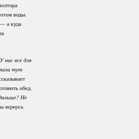
полтора
Потом воды.
 — а куда
ла
 нас все для 
тала тут 
сказывает
отовить обед.
дальше? Не 
ы вернусь 