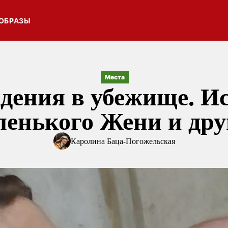
ОБРАЗЫ
Места
дения в убежище. И
ленького Жени и дру
Каролина Баца-Погожельская