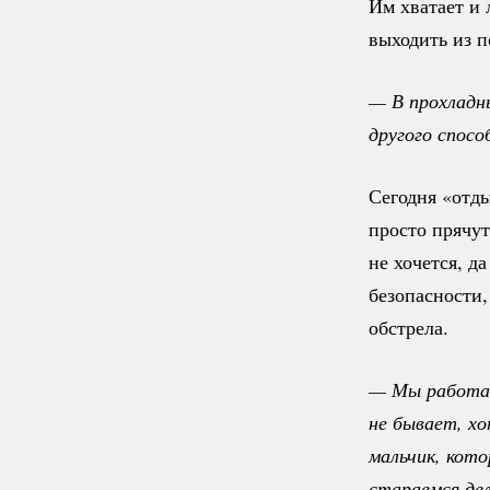
Им хватает и 
выходить из п
— В прохладны
другого спосо
Сегодня «отд
просто прячут
не хочется, д
безопасности,
обстрела.
— Мы работае
не бывает, хо
мальчик, кото
стараемся де