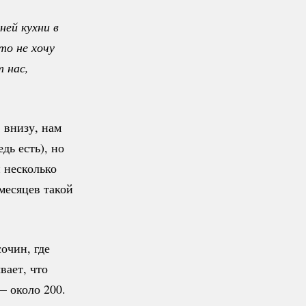
ей кухни в 
о не хочу 
 нас, 
 внизу, нам
дь есть), но
 несколько
 месяцев такой
очин, где
вает, что
— около 200.