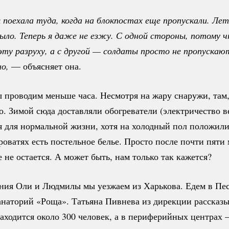
оехала туда, когда на блокпостах еще пропускали. Летн
ыло. Теперь я даже не езжу. С одной стороны, потому чт
ту разруху, а с другой — солдаты просто не пропускают
о,
— объясняет она.
 проводим меньше часа. Несмотря на жару снаружи, там,
о. Зимой сюда доставляли обогреватели (электричество ве
я для нормальной жизни, хотя на холодный пол положили
кроватях есть постельное белье. Просто после почти пяти
 не остается. А может быть, нам только так кажется?
ния Оли и Людмилы мы уезжаем из Харькова. Едем в Пес
наторий «Роща». Татьяна Пивнева из дирекции рассказы
находится около 300 человек, а в периферийных центрах 