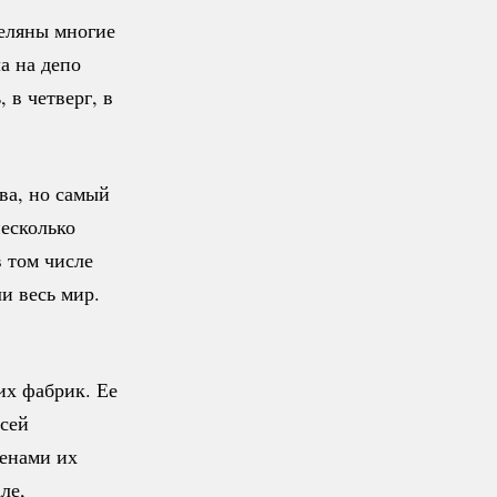
реляны многие
а на депо
 в четверг, в
ва, но самый
есколько
в том числе
и весь мир.
их фабрик. Ее
всей
менами их
ле,