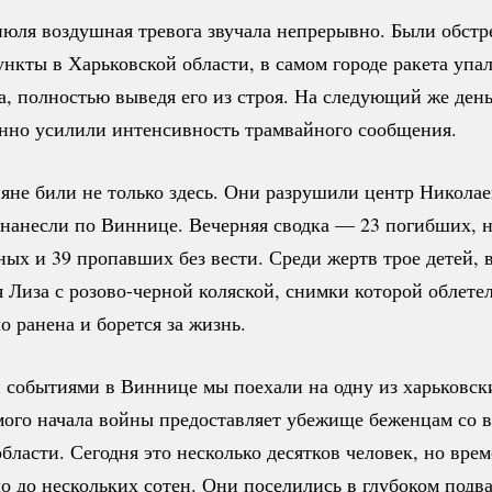
июля воздушная тревога звучала непрерывно. Были обст
нкты в Харьковской области, в самом городе ракета упал
, полностью выведя его из строя. На следующий же день,
енно усилили интенсивность трамвайного сообщения.
яне били не только здесь. Они разрушили центр Николае
 нанесли по Виннице. Вечерняя сводка — 23 погибших, н
ных и 39 пропавших без вести. Среди жертв трое детей, 
я Лиза с
розово-черной
коляской, снимки которой облетел
о ранена и борется за жизнь.
 событиями в Виннице мы поехали на одну из харьковск
мого начала войны предоставляет убежище беженцам со 
бласти. Сегодня это несколько десятков человек, но вре
о до нескольких сотен. Они поселились в глубоком подва