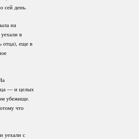
 сей день.
была на
 уехали в
 отца), еще в
ное
На
яца — и целых
ном убежище.
отому что
и уехали с