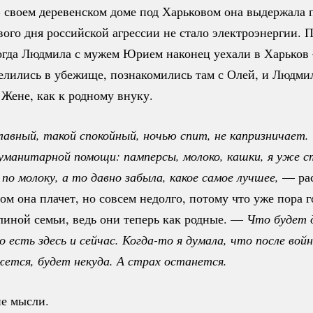
В своем деревенском доме под Харьковом она выдержала 
вого дня российской агрессии не стало электроэнергии. 
Тогда Людмила с мужем Юрием наконец уехали в Харьков
елились в убежище, познакомились там с Олей, и Людми
 Жене, как к родному внуку.
авный, такой спокойный, ночью спит, не капризничает. У
гуманитарной помощи: памперсы, молоко, кашки, я уже с
по молоку, а то давно забыла, какое самое лучшее,
— рас
м она плачет, но совсем недолго, потому что уже пора г
линой семьи, ведь они теперь как родные. —
Что будет 
о есть здесь и сейчас. 
Когда-то
 я думала, что после войн
жется, будет некуда. А страх останется. 
е мысли.