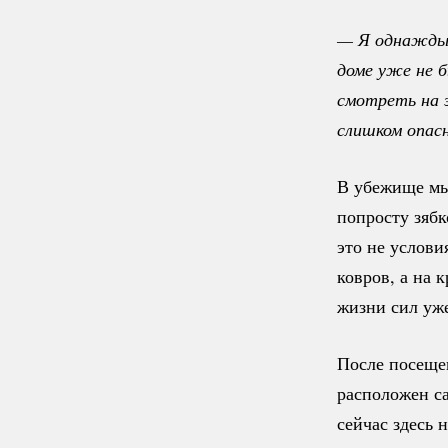
— Я однажды п
доме уже не б
смотреть на э
слишком опасн
В убежище мы
попросту зябк
это не услови
ковров, а на 
жизни сил уже
После посеще
расположен са
сейчас здесь 