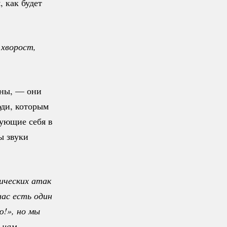
, как будет
хворост, 
йны, — они
юди, которым
твующие себя в
ы звуки
ических атак 
нас есть один 
!», но мы 
 нам 