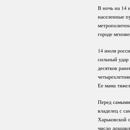
В ночь на 14 
населенные пу
метрополитена
городе мгнов
14 июля росси
сильный удар
десятков ране
четырехлетня
Ее мама тяжел
Перед самыми
владелец с са
Харьковской о
число доходил