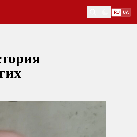
RU
UA
Toggle theme
Toggle theme
стория
гих