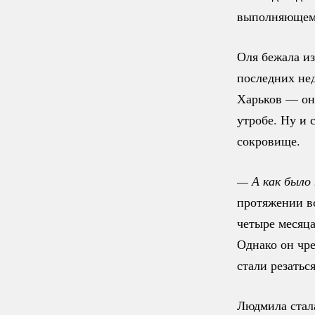
выполняющем 
Оля бежала из
последних нед
Харьков — она
утробе. Ну и 
сокровище.
— А как было
протяжении вс
четыре месяца
Однако он чре
стали резаться
Людмила стала