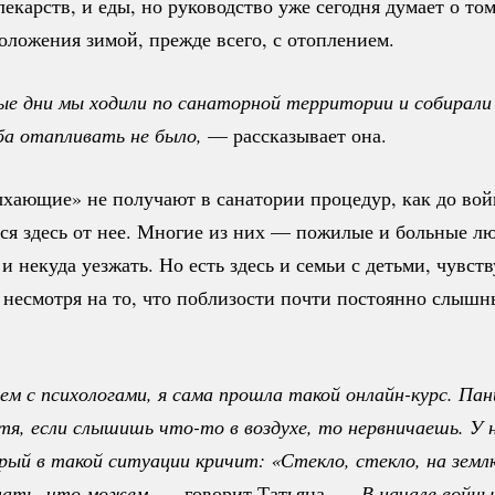
лекарств, и еды, но руководство уже сегодня думает о том
оложения зимой, прежде всего, с отоплением.
е дни мы ходили по санаторной территории и собирали 
ба отапливать не было, 
— рассказывает она.
ыхающие» не получают в санатории процедур, как до во
ся здесь от нее. Многие из них — пожилые и больные л
а и некуда уезжать. Но есть здесь и семьи с детьми, чувс
 несмотря на то, что поблизости почти постоянно слышн
м с психологами, я сама прошла такой 
онлайн-курс.
 Пан
тя, если слышишь 
что-то
 в воздухе, то нервничаешь. У 
рый в такой ситуации кричит: «Стекло, стекло, на землю
лать, что можем,
— говорит Татьяна. —
В начале войны