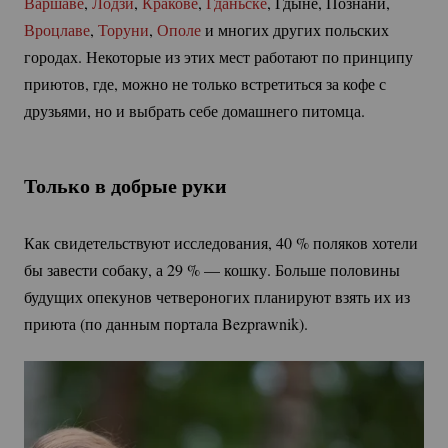
Варшаве
,
Лодзи
,
Кракове
,
Гданьске
, Гдыне, Познани,
Вроцлаве
,
Торуни
,
Ополе
и многих других польских
городах. Некоторые из этих мест работают по принципу
приютов, где, можно не только встретиться за кофе с
друзьями, но и выбрать себе домашнего питомца.
Только в добрые руки
Как свидетельствуют исследования,
40 %
поляков хотели
бы завести собаку, а
29 %
— кошку. Больше половины
будущих опекунов четвероногих планируют взять их из
приюта (по данным портала Bezprawnik).