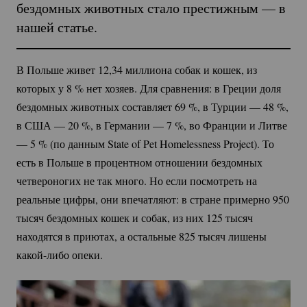
бездомных животных стало престижным — в
нашей статье.
В Польше живет 12,34 миллиона собак и кошек, из
которых у
8 %
нет хозяев. Для сравнения: в Греции доля
бездомных животных составляет
69 %
, в Турции —
48 %
,
в США —
20 %
, в Германии —
7 %
, во Франции и Литве
—
5 %
(по данным State of Pet Homelessness Project). То
есть в Польше в процентном отношении бездомных
четвероногих не так много. Но если посмотреть на
реальные цифры, они впечатляют: в стране примерно 950
тысяч бездомных кошек и собак, из них 125 тысяч
находятся в приютах, а остальные 825 тысяч лишены
какой-либо
опеки.