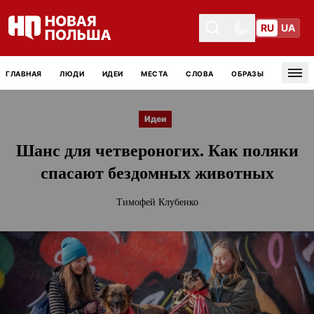
RU
UA
Toggle theme
Toggle theme
ГЛАВНАЯ
ЛЮДИ
ИДЕИ
МЕСТА
СЛОВА
ОБРАЗЫ
Tog
Идеи
Шанс для четвероногих. Как поляки
спасают бездомных животных
Тимофей Клубенко