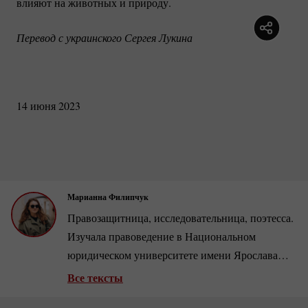
влияют на животных и природу.
Перевод с украинского Сергея Лукина
14 июня 2023
Марианна Филипчук
Правозащитница, исследовательница, поэтесса.
Изучала правоведение в Национальном
юридическом университете имени Ярослава
Мудрого и международные отношения в
Все тексты
Академии финансов и бизнеса Vistula.