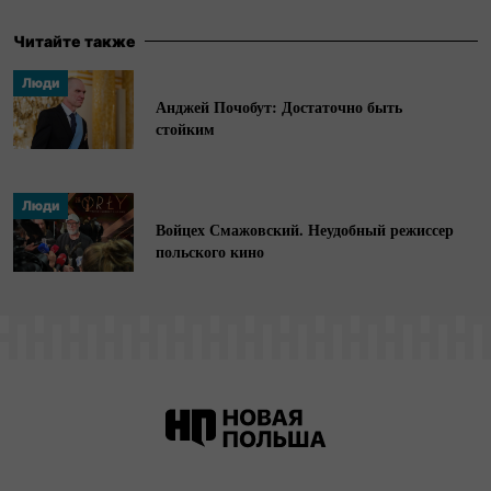
Окончила последипломную программу Центра
восточноевропейских исследований
Читайте также
Варшавского университета, курс Социального
Люди
лидерства и Образовательную программу
Анджей Почобут: Достаточно быть
имени Павла Адамовича.
стойким
Люди
Войцех Смажовский. Неудобный режиссер
польского кино