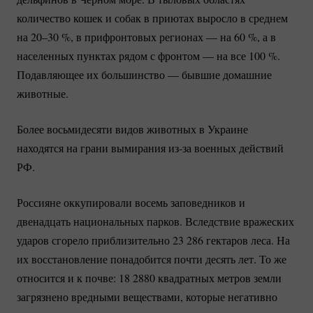
количество кошек и собак в приютах выросло в среднем
на
20–30 %
, в прифронтовых регионах — на
60 %
, а в
населенных пунктах рядом с фронтом — на все
100 %
.
Подавляющее их большинство — бывшие домашние
животные.
Более восьмидесяти видов животных в Украине
находятся на грани вымирания
из-за
военных действий
РФ.
Россияне оккупировали восемь заповедников и
двенадцать национальных парков. Вследствие вражеских
ударов сгорело приблизительно 23 286 гектаров леса. На
их восстановление понадобится почти десять лет. То же
относится и к почве: 18 2880 квадратных метров земли
загрязнено вредными веществами, которые негативно