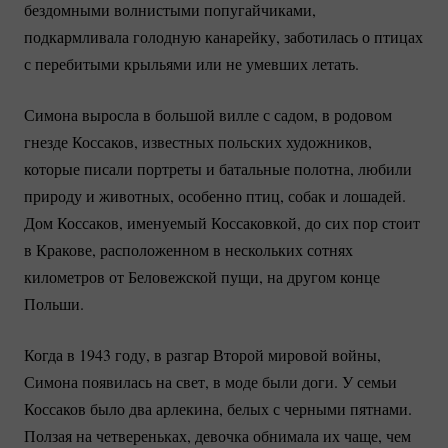
бездомными волнистыми попугайчиками,
подкармливала голодную канарейку, заботилась о птицах
с перебитыми крыльями или не умевших летать.
Симона выросла в большой вилле с садом, в родовом
гнезде Коссаков, известных польских художников,
которые писали портреты и батальные полотна, любили
природу и животных, особенно птиц, собак и лошадей.
Дом Коссаков, именуемый Коссаковкой, до сих пор стоит
в Кракове, расположенном в нескольких сотнях
километров от Беловежской пущи, на другом конце
Польши.
Когда в 1943 году, в разгар Второй мировой войны,
Симона появилась на свет, в моде были доги. У семьи
Коссаков было два арлекина, белых с черными пятнами.
Ползая на четвереньках, девочка обнимала их чаще, чем