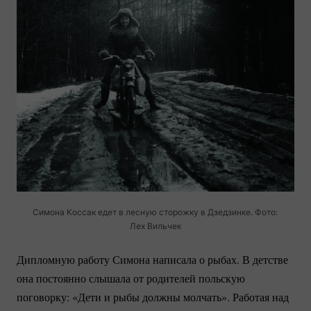
Симона Коссак едет в лесную сторожку в Дзедзинке. Фото:
Лех Вильчек
Дипломную работу Симона написала о рыбах. В детстве
она постоянно слышала от родителей польскую
поговорку: «Дети и рыбы должны молчать». Работая над