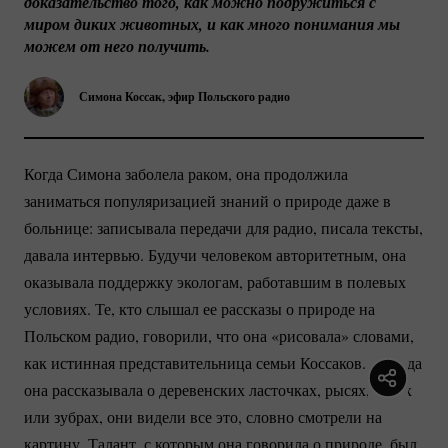
доказательство того, как можно подружиться с 
миром диких животных, и как много понимания мы 
можем от него получить.
Симона Коссак, эфир Польского радио
Когда Симона заболела раком, она продолжила
заниматься популяризацией знаний о природе даже в
больнице: записывала передачи для радио, писала тексты,
давала интервью. Будучи человеком авторитетным, она
оказывала поддержку экологам, работавшим в полевых
условиях. Те, кто слышал ее рассказы о природе на
Польском радио, говорили, что она «рисовала» словами,
как истинная представительница семьи Коссаков. И когда
она рассказывала о деревенских ласточках, рысях, лосях
или зубрах, они видели все это, словно смотрели на
картину. Талант, с которым она говорила о природе, был