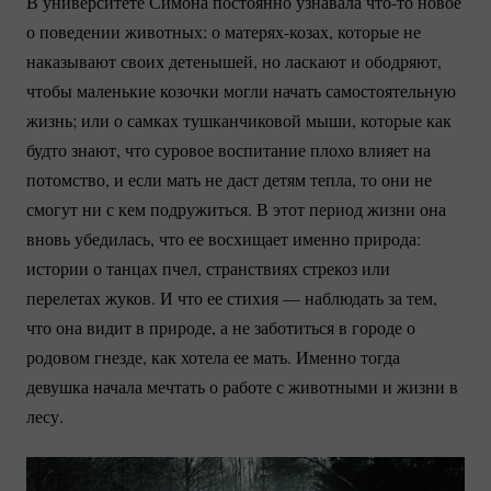
В университете Симона постоянно узнавала
что-то
новое
о поведении животных: о
матерях-козах
, которые не
наказывают своих детенышей, но ласкают и ободряют,
чтобы маленькие козочки могли начать самостоятельную
жизнь; или о самках тушканчиковой мыши, которые как
будто знают, что суровое воспитание плохо влияет на
потомство, и если мать не даст детям тепла, то они не
смогут ни с кем подружиться. В этот период жизни она
вновь убедилась, что ее восхищает именно природа:
истории о танцах пчел, странствиях стрекоз или
перелетах жуков. И что ее стихия — наблюдать за тем,
что она видит в природе, а не заботиться в городе о
родовом гнезде, как хотела ее мать. Именно тогда
девушка начала мечтать о работе с животными и жизни в
лесу.