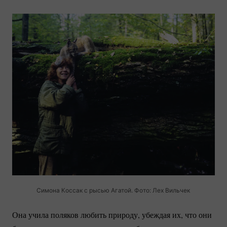
Симона Коссак с рысью Агатой. Фото: Лех Вильчек
Она учила поляков любить природу, убеждая их, что они