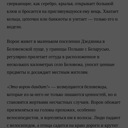
сверкающие, как серебро, крылья, открывает большой
клюв и бросается на приглянувшуюся ему вещь. Хватает
кольца, цепочки или банкноты и улетает — только его и
видели.
Ворон живет в маленьком поселении Дзедзинка в
Беловежской пуще, у границы Польши с Беларусью,
регулярно прилетает оттуда в расположенное в
нескольких километрах село Беловежа, уносит ценные
предметы и досаждает местным жителям.
«Это 
ворон-бандит!»
— возмущаются беловежцы,
которые
из-за
него не только лишаются ценностей, но и
становятся жертвами несчастных случаев. Ворон обожает
приземляться на головы прохожих, особенно
велосипедистов, и вцепляться им в волосы. Люди падают
с велосипедов, а птица садится на краю дороги и крутит