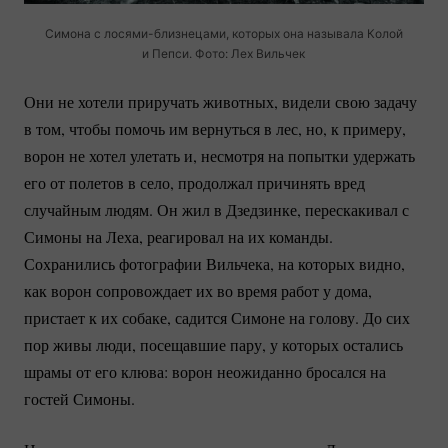
Симона с
лосями-близнецами
, которых она называла Колой
и Пепси. Фото: Лех Вильчек
Они не хотели приручать животных, видели свою задачу
в том, чтобы помочь им вернуться в лес, но, к примеру,
ворон не хотел улетать и, несмотря на попытки удержать
его от полетов в село, продолжал причинять вред
случайным людям. Он жил в Дзедзинке, перескакивал с
Симоны на Леха, реагировал на их команды.
Сохранились фотографии Вильчека, на которых видно,
как ворон сопровождает их во время работ у дома,
пристает к их собаке, садится Симоне на голову. До сих
пор живы люди, посещавшие пару, у которых остались
шрамы от его клюва: ворон неожиданно бросался на
гостей Симоны.