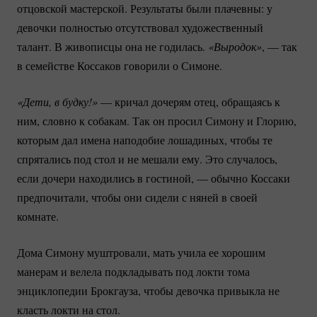
отцовской мастерской. Результаты были плачевны: у
девочки полностью отсутствовал художественный
талант. В живописцы она не годилась.
«Выродок»
, — так
в семействе Коссаков говорили о Симоне.
«Дети, в будку!»
— кричал дочерям отец, обращаясь к
ним, словно к собакам. Так он просил Симону и Глорию,
которым дал имена наподобие лошадиных, чтобы те
спрятались под стол и не мешали ему. Это случалось,
если дочери находились в гостиной, — обычно Коссаки
предпочитали, чтобы они сидели с няней в своей
комнате.
Дома Симону муштровали, мать учила ее хорошим
манерам и велела подкладывать под локти тома
энциклопедии Брокгауза, чтобы девочка привыкла не
класть локти на стол.