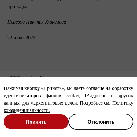
природы.
Перевод Никиты Кузнецова
22 июля 2024
Анна Каминьская
Автор биографических бестселлеров, в
Нажимая кнопку «Принять», вы даете согласие на обработку
частности, книги «Симона. История
идентификаторов файлов cookie, IP-адресов и других
данных, для маркетинговых целей. Подробнее см.
Политику
невероятной жизни Симоны Коссак», по
конфиденциальности
.
мотивам которой снят художественный фильм.
Все тексты
Книга «Ванда. Рассказ о силе жизни и смерти.
Принять
Отклонить
История Ванды Руткевич», помимо Польши,
Close
Close
издана в Испании и Литве, готовится к печати