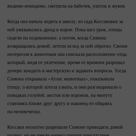
видимо-невидимо
, смотрела на бабочек, улиток и жуков.
Когда она начала ходить в школу, из сада Коссаковки за
ней увязывались дрозд и ворон. Пока шел урок, птицы
сидели на подоконнике, а потом, когда Симона
возвращалась домой, летели вслед за ней обратно. Своим
интересом к животным она снискала расположение отца,
который, видя ее увлечение, время от времени разрешал
дочери заходить в мастерскую и задавать вопросы. Тогда
Симона открывала «Атлас животных», показывала
птицу, о которой хотела узнать, и они разговаривали о
повадках голубей, аистов или воронов, на минуту
становясь ближе друг другу и
наконец-то
общаясь
по-человечески.
Коссаки неохотно разрешали Симоне приводить домой
подруг, но не имели ничего против присутствия