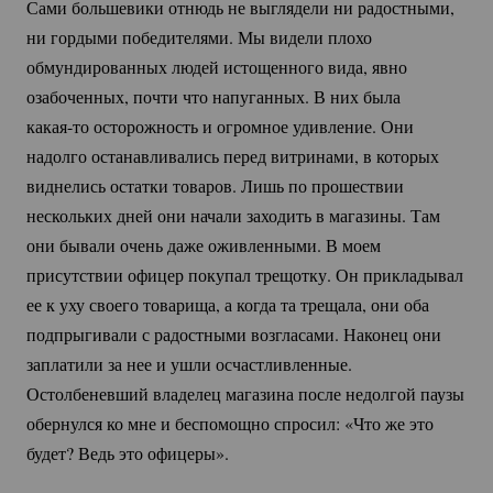
Сами большевики отнюдь не выглядели ни радостными,
ни гордыми победителями. Мы видели плохо
обмундированных людей истощенного вида, явно
озабоченных, почти что напуганных. В них была
какая-то
осторожность и огромное удивление. Они
надолго останавливались перед витринами, в которых
виднелись остатки товаров. Лишь по прошествии
нескольких дней они начали заходить в магазины. Там
они бывали очень даже оживленными. В моем
присутствии офицер покупал трещотку. Он прикладывал
ее к уху своего товарища, а когда та трещала, они оба
подпрыгивали с радостными возгласами. Наконец они
заплатили за нее и ушли осчастливленные.
Остолбеневший владелец магазина после недолгой паузы
обернулся ко мне и беспомощно спросил: «Что же это
будет? Ведь это офицеры».