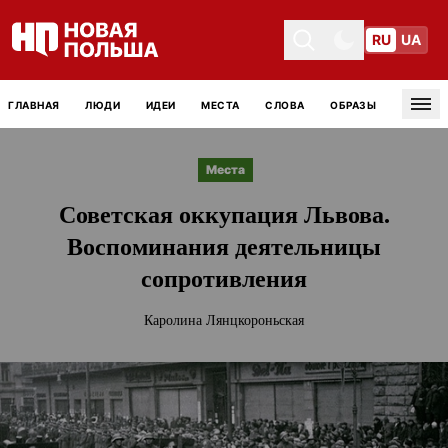
RU
UA
Toggle theme
Toggle theme
ГЛАВНАЯ
ЛЮДИ
ИДЕИ
МЕСТА
СЛОВА
ОБРАЗЫ
Tog
Места
Советская оккупация Львова.
Воспоминания деятельницы
сопротивления
Каролина Лянцкороньская