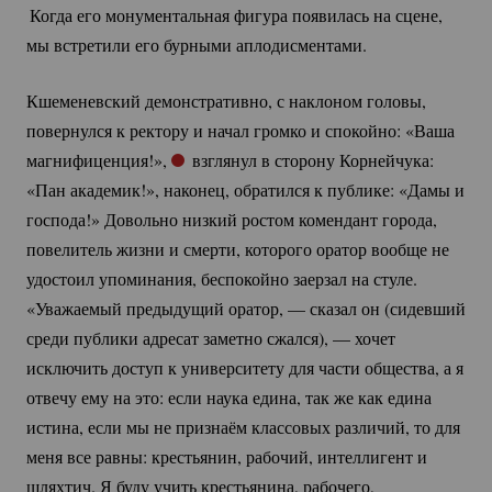
Когда его монументальная фигура появилась на сцене,
мы встретили его бурными аплодисментами.
Кшеменевский демонстративно, с наклоном головы,
повернулся к ректору и начал громко и спокойно: «Ваша
магнифиценция!»,
взглянул в сторону Корнейчука:
«Пан академик!», наконец, обратился к публике: «Дамы и
господа!» Довольно низкий ростом комендант города,
повелитель жизни и смерти, которого оратор вообще не
удостоил упоминания, беспокойно заерзал на стуле.
«Уважаемый предыдущий оратор, — сказал он (сидевший
среди публики адресат заметно сжался), — хочет
исключить доступ к университету для части общества, а я
отвечу ему на это: если наука едина, так же как едина
истина, если мы не признаём классовых различий, то для
меня все равны: крестьянин, рабочий, интеллигент и
шляхтич. Я буду учить крестьянина, рабочего,