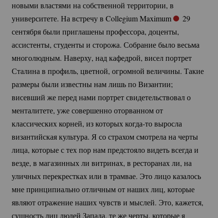
новыми властями на собственной территории, в
университете. На встречу в Collegium Maximum
29
сентября были приглашены профессора, доценты,
ассистенты, студенты и сторожа. Собрание было весьма
многолюдным. Наверху, над кафедрой, висел портрет
Сталина в профиль, цветной, огромной величины. Такие
размеры были известны нам лишь по Византии;
висевший же перед нами портрет свидетельствовал о
менталитете, уже совершенно оторванном от
классических корней, из которых
когда-то
выросла
византийская культура. Я со страхом смотрела на черты
лица, которые с тех пор нам предстояло видеть всегда и
везде, в магазинных ли витринах, в ресторанах ли, на
уличных перекрестках или в трамвае. Это лицо казалось
мне принципиально отличным от наших лиц, которые
являют отражение наших чувств и мыслей. Это, кажется,
сущность лиц людей Запада, те же черты, которые я