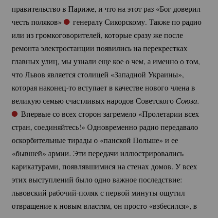
правительство в Париже, и что на этот раз «Бог доверил
честь поляков»
генералу Сикорскому. Также по радио
или из громкоговорителей, которые сразу же после
ремонта электростанции появились на перекрестках
главных улиц, мы узнали еще кое о чем, а именно о том,
что Львов является столицей «Западной Украины»,
которая
наконец-то
вступает в качестве нового члена в
великую семью счастливых народов Советского
Союза
.
Впервые со всех сторон загремело «Пролетарии всех
стран, соединяйтесь!» Одновременно радио передавало
оскорбительные тирады о «панской Польше» и ее
«бывшей» армии. Эти передачи иллюстрировались
карикатурами, появлявшимися на стенах домов. У всех
этих выступлений было одно важное последствие:
львовский
рабочий-поляк
с первой минуты ощутил
отвращение к новым властям, он просто «взбесился», в