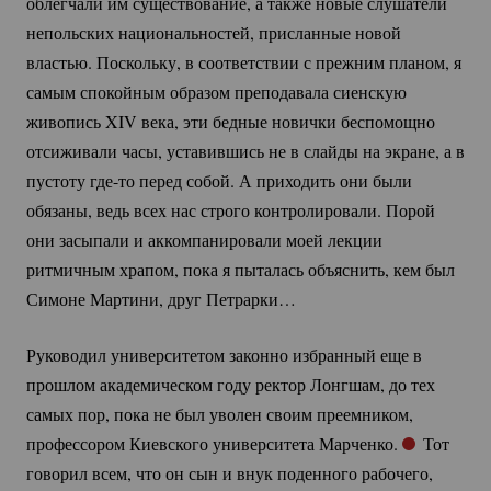
облегчали им существование, а также новые слушатели
непольских национальностей, присланные новой
властью. Поскольку, в соответствии с прежним планом, я
самым спокойным образом преподавала сиенскую
живопись XIV века, эти бедные новички беспомощно
отсиживали часы, уставившись не в слайды на экране, а в
пустоту
где-то
перед собой. А приходить они были
обязаны, ведь всех нас строго контролировали. Порой
они засыпали и аккомпанировали моей лекции
ритмичным храпом, пока я пыталась объяснить, кем был
Симоне Мартини, друг Петрарки…
Руководил университетом законно избранный еще в
прошлом академическом году ректор Лонгшам, до тех
самых пор, пока не был уволен своим преемником,
профессором Киевского университета Марченко.
Тот
говорил всем, что он сын и внук поденного рабочего,