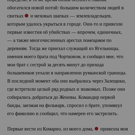
обогатился новой нотой: большим количеством людей в
свитках
и меховых шапках — землевладельцев,
которым удалось укрыться в городе.
Они-то
и привезли
первые известия об убийствах — впрочем, единичных,
— а также многочисленных арестах
помещиков
по
деревням. Тогда же приехал служащий из Ягельницы,
имения моего брата под Чортковом, и сообщил мне, что
мои брат с сестрой за десять минут до прихода
большевиков уехали в направлении румынской границы.
В последний момент оба они выбрались через Залещики,
где встретили целый ряд родных и знакомых. Позже они
собирались добраться до Женевы. Командир первой
банды, заезжая на фольварк, спросил о брате, упомянул
его фамилию и сообщил, что намерен его застрелить.
Первые вести из Комарно, из моего дома,
привезла моя