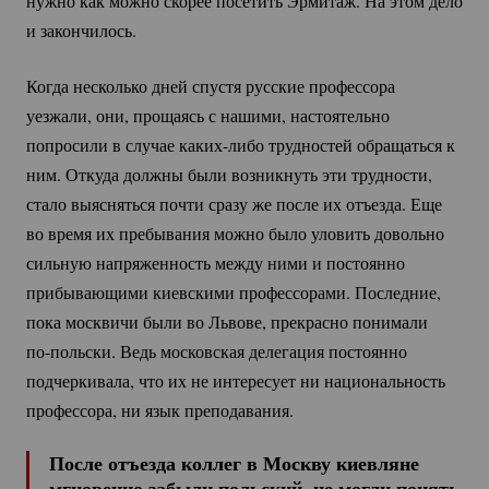
нужно как можно скорее посетить Эрмитаж. На этом дело
и закончилось.
Когда несколько дней спустя русские профессора
уезжали, они, прощаясь с нашими, настоятельно
попросили в случае
каких-либо
трудностей обращаться к
ним. Откуда должны были возникнуть эти трудности,
стало выясняться почти сразу же после их отъезда. Еще
во время их пребывания можно было уловить довольно
сильную напряженность между ними и постоянно
прибывающими киевскими профессорами. Последние,
пока москвичи были во Львове, прекрасно понимали
по-польски.
Ведь московская делегация постоянно
подчеркивала, что их не интересует ни национальность
профессора, ни язык преподавания.
После отъезда коллег в Москву киевляне
мгновенно забыли польский, не могли понять