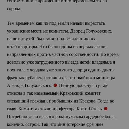
соответствии с врожденным темпераментом этого
города.
Тем временем как
из-под
земли начали вырастать
украинские местные комитеты. Дворец Голуховских,
наших друзей, был занят под резиденцию их
штаб-квартиры.
Это было одним из первых актов,
направленных против частной собственности. Во время
довольно уже затрудненного выезда детей владельца я
похитила с чердака уже занятого дворца одиннадцать
фрачных рубашек, оставшихся от покойного министра
Агенора Голуховского.
Ценную добычу я тут же
отнесла в так называемый Краковский комитет,
опекавший граждан, прибывших из Кракова. Тогда во
главе Комитета стояли профессора Кот и Гётель.
Потребность во всякого рода мужском гардеробе была,
конечно, острой. Так что министерские фрачные