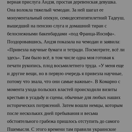
верная прислуга Андзя, простая деревенская девушка.
Она волокла тяжелый чемодан. За ней шагал ее
монументальный опекун, семидесятипятилетний Тадеуш,
вышедший на пенсию слуга и домашний тиран с
белоснежными бакенбардами «под
Франца-Иосифа».
Поздоровавшись, Андзя показала на чемодан и заявила:
«Привезла научные бумаги и тетради. Посмотрите, всё ли
здесь». Там было всё, в том числе одна моя готовая к
печати рукопись, плод восьмилетнего труда. «У меня еще
и другие вещи, но в первую очередь я привезла научные,
потому что знала, что они самые важные». В Комарно с
момента ухода польских властей происходили визиты
крестьян в усадьбу и сцены, обычные для любых наших
исторических потрясений. Затем вошли немцы, которым
после нескольких дней пребывания и весьма
обстоятельного грабежа пришлось отступить до самого
Пшемысля. С этого времени там правили украинские