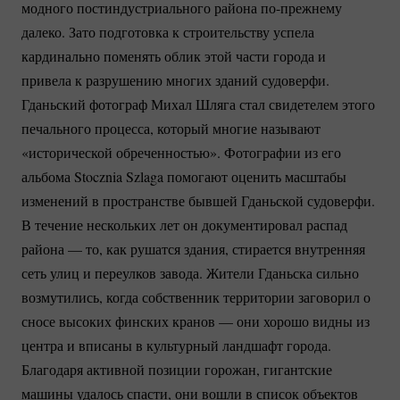
модного постиндустриального района
по-прежнему
далеко. Зато подготовка к строительству успела
кардинально поменять облик этой части города и
привела к разрушению многих зданий судоверфи.
Гданьский фотограф Михал Шляга стал свидетелем этого
печального процесса, который многие называют
«исторической обреченностью». Фотографии из его
альбома Stocznia Szlaga помогают оценить масштабы
изменений в пространстве бывшей Гданьской судоверфи.
В течение нескольких лет он документировал распад
района — то, как рушатся здания, стирается внутренняя
сеть улиц и переулков завода. Жители Гданьска сильно
возмутились, когда собственник территории заговорил о
сносе высоких финских кранов — они хорошо видны из
центра и вписаны в культурный ландшафт города.
Благодаря активной позиции горожан, гигантские
машины удалось спасти, они вошли в список объектов