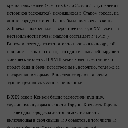
крепостных башен (всего их было 52 или 54, тут мнения
историков расходятся), находящихся в Старом городе, на
линии городских стен. Башня была построена в конце
XIII века, а накренилась, вероятнее всего, в XV веке
из-за
нестабильности почвы (наклон составляет 5°13'15'').
Впрочем, легенда гласит, что это произошло по другой
причине — как кара за то, что один из рыцарей нарушил
монашеские обеты. В XVIII веке своды и лестничный
пролет башни были перестроены и, вероятно, тогда же ее
превратили в тюрьму. В последнее время, впрочем, в
здании трудились местные чиновники.
В XIX веке в Кривой башне разместили кузницу,
служившую нуждам крепости Торунь. Крепость Торунь
— еще одна городская достопримечательность,
включающая в себя свыше 150 объектов, в том числе 15
больших фортов. Это необыкновенно ценный