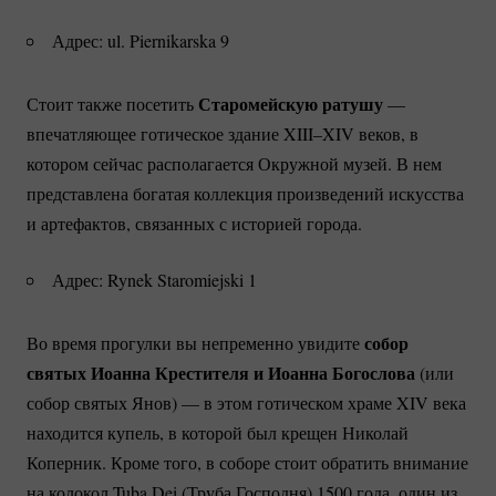
Адрес: ul. Piernikarska 9
Старомейскую ратушу
Стоит также посетить
—
впечатляющее готическое здание XIII–XIV веков, в
котором сейчас располагается Окружной музей. В нем
представлена богатая коллекция произведений искусства
и артефактов, связанных с историей города.
Адрес: Rynek Staromiejski 1
собор
Во время прогулки вы непременно увидите
святых Иоанна Крестителя и Иоанна Богослова
(или
собор святых Янов) — в этом готическом храме XIV века
находится купель, в которой был крещен Николай
Коперник. Кроме того, в соборе стоит обратить внимание
на колокол Tuba Dei (Труба Господня) 1500 года, один из