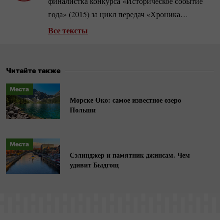
финалистка конкурса «Историческое событие
года» (2015) за цикл передач «Хроника
рождения "Солидарности"».
Арт-менеджер
, в
Все тексты
2018–2023 годах сотрудничала с Театральным
институтом имени Збигнева Рашевского.
Стипендиатка литературной резиденции
Читайте также
Вышеградского фонда, была также куратором и
Места
продюсером первого словацкого театрального
Морске Око: самое известное озеро
фестиваля в Польше. Любительница
стрит-арта
,
Польши
ведет
инстаграм-блог
@pole_to_write.
Места
Сэлинджер и памятник джинсам. Чем
удивит Быдгощ