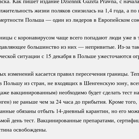
ска. Как пишет издание Dziennik Gazeta Prawna, с начал
лжительность жизни поляков снизилась на 1,4 года, а по
мертности Польша — один из лидеров в Европейском сою
ьницы с коронавирусом чаще всего попадают люди уже в
одавляющее большинство из них — непривитые.
Из-за
та
ческой ситуации с 15 декабря в Польше ужесточаются ог
ых изменений касается правил пересечения границы. Те
 Польшу из стран, не входящих в Шенгенскую зону, все
аже вакцинированным) необходимо будет сделать тест н
ген) не раньше чем за 24 часа до прибытия. Кроме того,
анные обязаны отбыть
14-дневный
карантин, но его мож
сьмой день тест. Вакцинированные препаратами, сертиф
нтина освобождены.