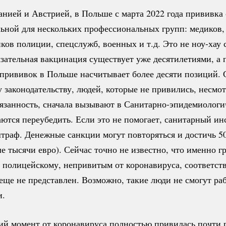
анией и Австрией, в Польше с марта 2022 года прививка
льной для нескольких профессиональных групп: медиков, 
ков полиции, спецслужб, военных и т.д. Это не
ноу-хау
с
зательная вакцинация существует уже десятилетиями, а 
 прививок в Польше насчитывает более десяти позиций. 
законодательству, людей, которые не привились, несмот
язанность, сначала вызывают в
Санитарно-эпидемиологи
ются переубедить. Если это не помогает, санитарный ин
траф. Денежные санкции могут повторяться и достичь 5
е тысячи евро). Сейчас точно не известно, что именно г
и полицейскому, непривитым от коронавируса, соответс
еще не представлен. Возможно, такие люди не смогут ра
и.
ий момент от коронавируса полностью привилась почти 