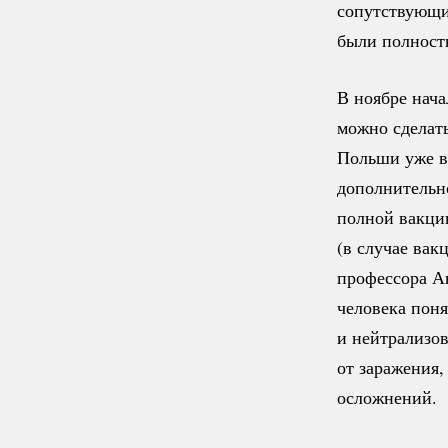
сопутствующих
были полност
В ноябре нач
можно сделать
Польши уже в
дополнительно
полной вакцин
(в случае вак
профессора А
человека поня
и нейтрализов
от заражения,
осложнений.