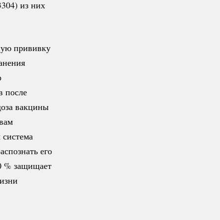
304) из них
ную прививку
ранения
о
в после
доза вакцины
овам
 система
распознать его
0 %
защищает
жизни