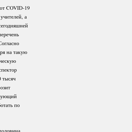
 от
COVID-19
учителей, а
егодняшней
перечень
Согласно
ря на такую
ческую
спектор
0 тысяч
розит
твующий
ботать по
половина