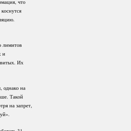
мация, что
 коснутся
ляцию.
о лимитов
х и
ивитых. Их
, однако на
ьше. Такой
тря на запрет,
уй».
аботать 31