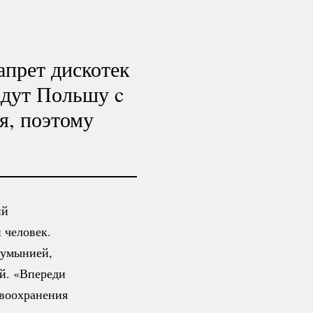
апрет дискотек
ждут Польшу c
я, поэтому
ий
 человек.
Румынией,
ей. «Впереди
воохранения