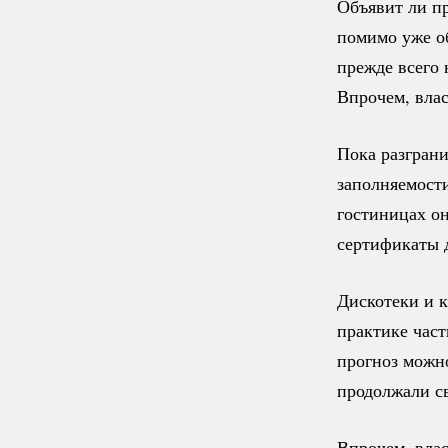
Объявит ли п
помимо уже о
прежде всего 
Впрочем, влас
Пока разгран
заполняемости
гостиницах о
сертификаты 
Дискотеки и к
практике част
прогноз можно
продолжали св
Впрочем, влас