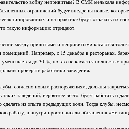
равительство войну непривитым? В СМИ мелькала инфор
бъявленных ограничений будут внедрены новые, которые
невакцинированных и на практике будут означать их изо
ти такую ​​информацию отрицают.
ичение между привитыми и непривитыми касаются тольк
 помещений. Например, с 15 декабря в ресторанах, бара
н уменьшается до
30 %
, но это не касается полностью пр
должны проверять работники заведения.
лубы, согласно новым распоряжениям, должны закрыться
ь таких заведений, вероятнее всего, будет работать и дал
 сделать из опыта предыдущих волн. Тогда клубы, несмо
ою работу, а внутри просто висели объявления «Не танц
ти и сами сделали некоторое исключение: клубы могут р