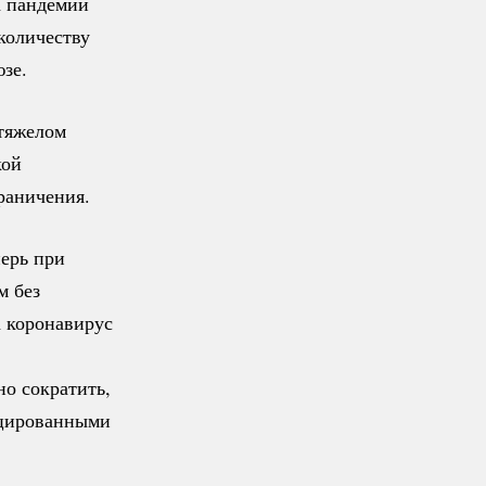
а пандемии
 количеству
зе.
 тяжелом
кой
раничения.
перь при
м без
а коронавирус
но сократить,
ицированными