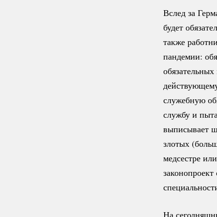
Вслед за Герм
будет обязате
также работни
пандемии: обя
обязательных
действующему 
служебную об
службу и пыта
выписывает ш
злотых (больш
медсестре ил
законопроект 
специальност
На сегодняшн