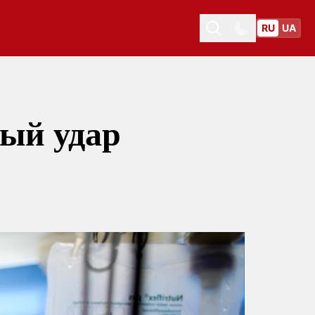
RU
UA
Toggle theme
Toggle theme
ый удар