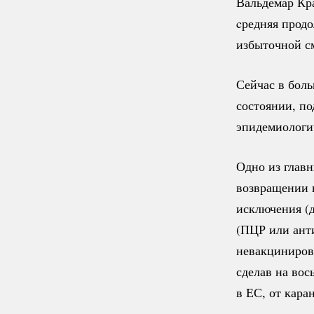
Вальдемар Кра
cредняя продо
избыточной с
Сейчас в бол
состоянии, п
эпидемиологи
Одно из главн
возвращении в
исключения (д
(ПЦР или анти
невакциниров
сделав на во
в ЕС, от кара