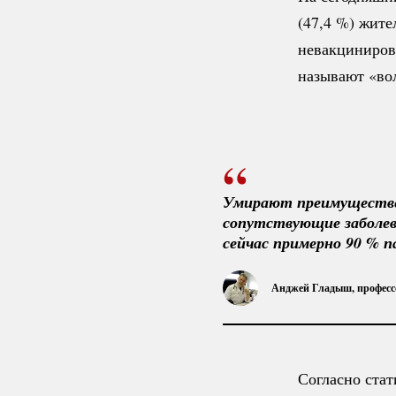
(47,
4 %
) жите
невакциниров
называют «во
Умирают преимуществен
сопутствующие заболева
сейчас примерно 
90 %
 п
Анджей Гладыш, профессо
Согласно стат