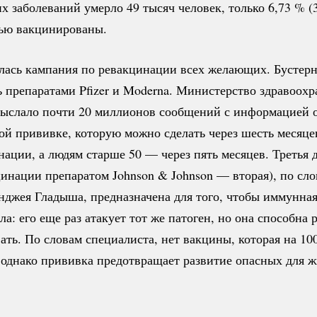
 заболеваний умерло 49 тысяч человек, только 6,
73 %
(3
ью вакцинированы.
алась кампания по ревакцинации всех желающих. Бустер
 препаратами Pfizer и Moderna. Министерство здравоох
ыслало почти 20 миллионов сообщений с информацией 
й прививке, которую можно сделать через шесть месяце
ации, а людям старше 50 — через пять месяцев. Третья 
цинации препаратом Johnson & Johnson — вторая), по сл
нджея Гладыша, предназначена для того, чтобы иммунная
ла: его еще раз атакует тот же патоген, но она способна 
ать. По словам специалиста, нет вакцины, которая на
10
 однако прививка предотвращает развитие опасных для 