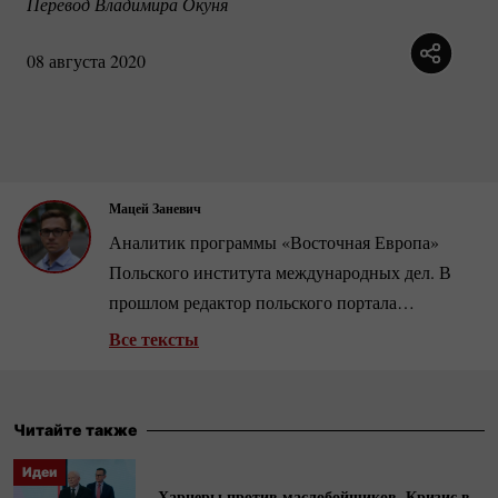
Перевод Владимира Окуня
08 августа 2020
Мацей Заневич
Аналитик программы «Восточная Европа»
Польского института международных дел. В
прошлом редактор польского портала
Energetyka24.com, специализирующегося в
Все тексты
вопросах регионального рынка природного
газа.
Читайте также
Идеи
Харцеры против маслобойщиков. Кризис в