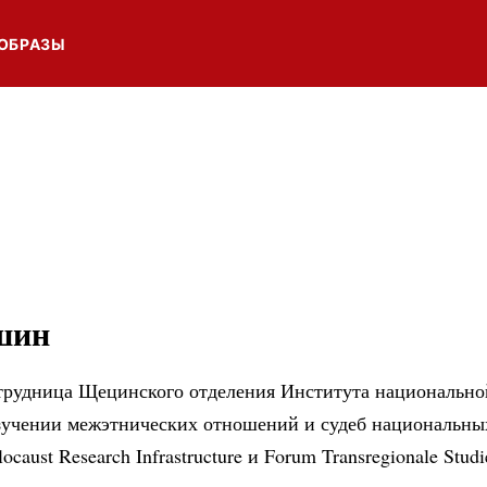
ОБРАЗЫ
шин
отрудница Щецинского отделения Института национально
изучении межэтнических отношений и судеб национальны
caust Research Infrastructure и Forum Transregionale
Studi