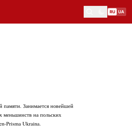
RU
UA
Toggle theme
Toggle theme
й памяти. Занимается новейшей
х меньшинств на польских
en-Prisma
Ukraina.