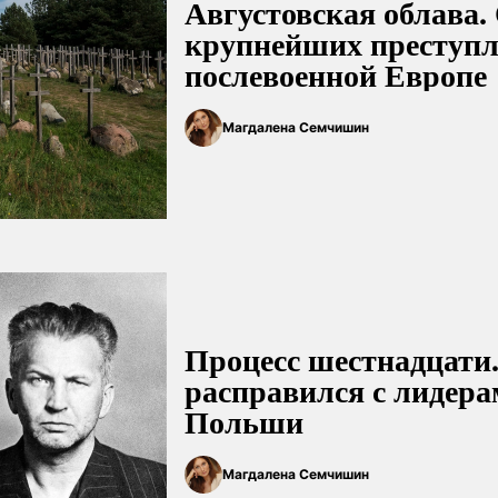
Августовская облава.
крупнейших преступл
послевоенной Европе
Магдалена Семчишин
Процесс шестнадцати
расправился с лидера
Польши
Магдалена Семчишин