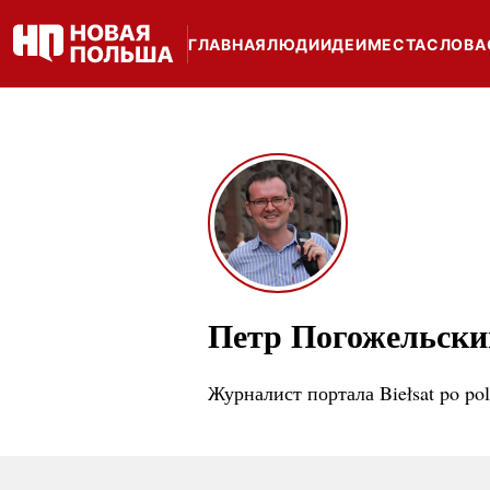
ГЛАВНАЯ
ЛЮДИ
ИДЕИ
МЕСТА
СЛОВА
Петр Погожельски
Журналист портала Biełsat po po