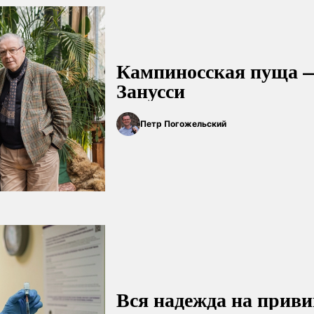
Кампиносская пуща 
Занусси
Петр Погожельский
Вся надежда на прив