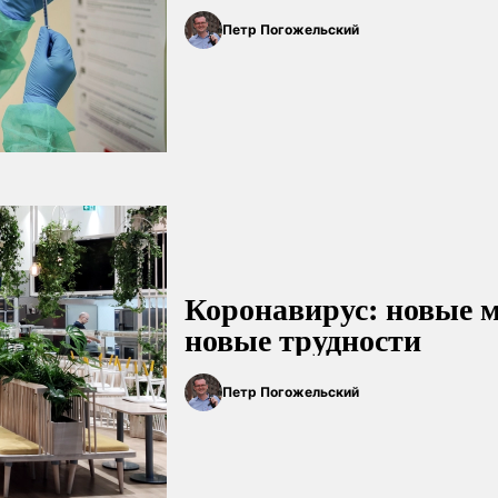
Петр Погожельский
Коронавирус: новые 
новые трудности
Петр Погожельский