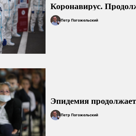
Коронавирус. Продолж
Петр Погожельский
Эпидемия продолжаетс
Петр Погожельский