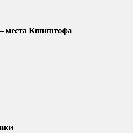
— места Кшиштофа
ивки