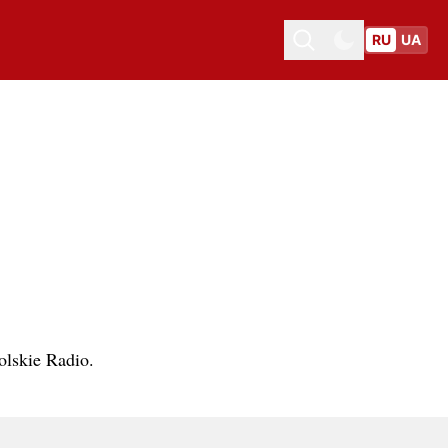
RU
UA
Toggle theme
Toggle theme
olskie Radio.