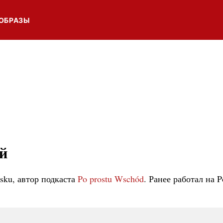
ОБРАЗЫ
й
lsku, автор подкаста
Po prostu Wschód
. Ранее работал на P