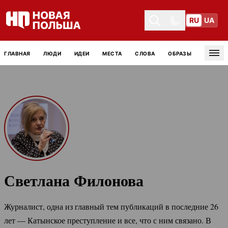
RU
UA
Toggle theme
Toggle theme
ГЛАВНАЯ
ЛЮДИ
ИДЕИ
МЕСТА
СЛОВА
ОБРАЗЫ
Tog
Светлана Филонова
Журналист, одна из главный тем публикаций в последние 26
лет — Катынское преступление и все, что с ним связано. В