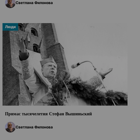
Светлана Филонова
Люди
Примас тысячелетия Стефан Вышиньский
Светлана Филонова