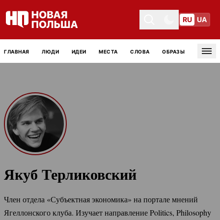
RU
UA
Toggle theme
Toggle theme
ГЛАВНАЯ
ЛЮДИ
ИДЕИ
МЕСТА
СЛОВА
ОБРАЗЫ
Tog
Якуб Терликовский
Член отдела «Субъектная экономика» на портале мнений
Ягеллонского клуба. Изучает направление Politics, Philosophy