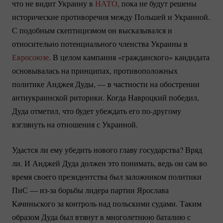
что не видит Украину в
НАТО
, пока не будут решены
исторические противоречия между Польшей и Украиной.
С подобным скептицизмом он высказывался и
относительно потенциального членства Украины в
Евросоюзе
. В целом кампания «гражданского» кандидата
основывалась на принципах, противоположных
политике Анджея Дуды, — в частности на обострении
антиукраинской риторики. Когда Навроцкий победил,
Дуда отметил, что будет убеждать его
по-другому
взглянуть на отношения с Украиной.
Удастся ли ему убедить нового главу государства? Вряд
ли. И Анджей Дуда должен это понимать, ведь он сам во
время своего президентства был заложником политики
ПиС —
из-за
борьбы лидера партии Ярослава
Качиньского за контроль над польскими судами. Таким
образом Дуда был втянут в многолетнюю баталию с