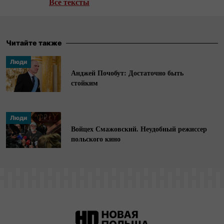
Все тексты
Евромайдана и войне на Донбассе, а также
биографий Владимира Путина и Александра
Лукашенко. Эксперт, занимающийся
Читайте также
исследованием политического рынка и
Люди
экономики стран Центральной и Восточной
Анджей Почобут: Достаточно быть
Европы.
стойким
Люди
Войцех Смажовский. Неудобный режиссер
польского кино