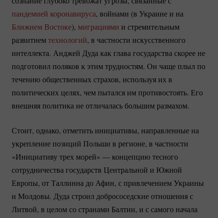
сознание глубоко тревожат угрозы, связанные с
пандемией коронавируса
, войнами (в Украине и на
Ближнем Востоке
),
миграциями
и стремительным
развитием
технологий
, в частности искусственного
интеллекта. Анджей Дуда как глава государства скорее не
подготовил поляков к этим трудностям. Он чаще плыл по
течению общественных страхов, используя их в
политических целях, чем пытался им противостоять. Его
внешняя политика не отличалась большим размахом.
Стоит, однако, отметить инициативы, направленные на
укрепление позиций Польши в регионе, в частности
«Инициативу трех морей» — концепцию тесного
сотрудничества государств Центральной и Южной
Европы, от Таллинна до Афин, с привлечением Украины
и Молдовы. Дуда строил добрососедские отношения с
Литвой, в целом со странами Балтии, и с самого начала