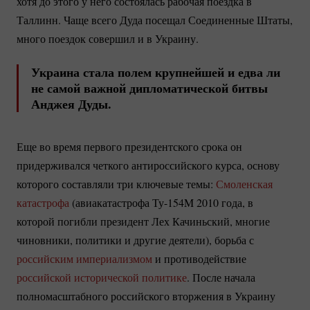
хотя до этого у него состоялась рабочая поездка в
Таллинн. Чаще всего Дуда посещал Соединенные Штаты,
много поездок совершил и в Украину.
Украина стала полем крупнейшей и едва ли
не самой важной дипломатической битвы
Анджея Дуды.
Еще во время первого президентского срока он
придерживался четкого антироссийского курса, основу
которого составляли три ключевые темы:
Смоленская
катастрофа
(авиакатастрофа
Ту-154M
2010 года, в
которой погибли президент Лех Качиньский, многие
чиновники, политики и другие деятели), борьба с
российским империализмом
и противодействие
российской исторической политике
. После начала
полномасштабного российского вторжения в Украину