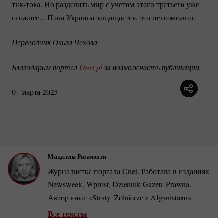
тик-тока.
Но разделить мир с учетом этого третьего уже
сложнее... Пока Украина защищается, это невозможно.
Переводчик Ольга Чехова
Благодарим портал 
Onet.pl
 за возможность публикации.
04 марта 2025
Магдалена Ригамонти
Журналистка портала Onet. Работала в изданиях
Newsweek, Wprost, Dziennik Gazeta Prawna.
Автор книг «Straty. Żołnierze z Afganistanu»
(«Потери. Солдаты из Афганистана»),
Все тексты