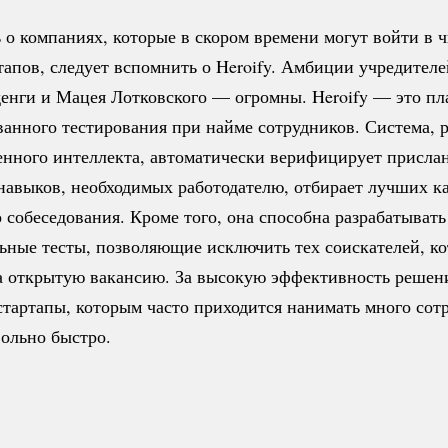
 о компаниях, которые в скором времени могут войти в 
тапов, следует вспомнить о Heroify. Амбиции учредите
енги и Мацея Лотковского — огромны. Heroify — это п
ванного тестирования при найме сотрудников. Система, 
енного интеллекта, автоматически верифицирует присла
навыков, необходимых работодателю, отбирает лучших к
собеседования. Кроме того, она способна разрабатывать
ьные тесты, позволяющие исключить тех соискателей, к
на открытую вакансию. За высокую эффективность решени
стартапы, которым часто приходится нанимать много сот
вольно быстро.