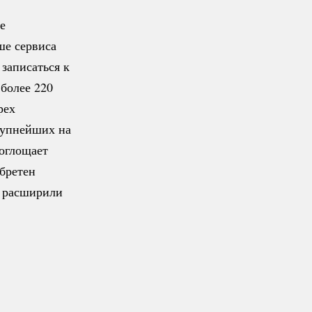
е
ше сервиса
 записаться к
более 220
рех
крупнейших на
поглощает
бретен
о расширили