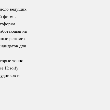
число ведущих
лей фирмы —
латформа
работающая на
нные резюме с
андидатов для
оторые точно
е Heroify
рудников и