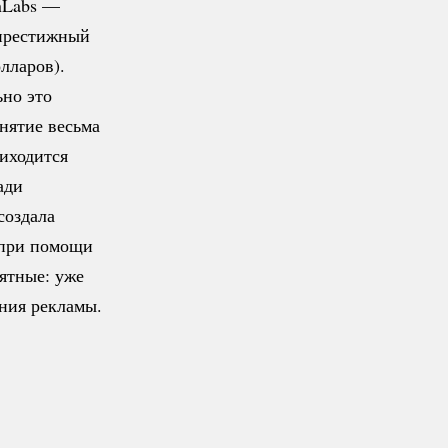
enLabs —
 престижный
лларов).
но это
нятие весьма
риходится
ади
создала
 при помощи
ятные: уже
ания рекламы.