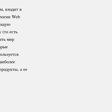
, входит в
ологии Web
яющую
 (то есть
ать мир
орые
ользуется
аиболее
родукты, а ее