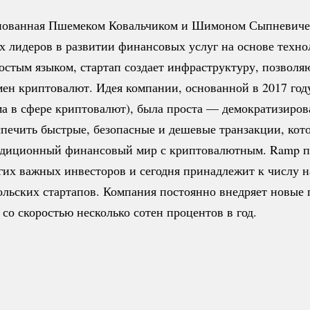
нованная Пшемеком Ковальчиком и Шимоном Сыпневичем
х лидеров в развитии финансовых услуг на основе техн
ростым языком, стартап создает инфраструктуру, позвол
ен криптовалют. Идея компании, основанной в 2017 году
ма в сфере криптовалют), была проста — демократизиров
спечить быстрые, безопасные и дешевые транзакции, кот
адиционный финансовый мир с криптовалютным. Ramp п
гих важных инвесторов и сегодня принадлежит к числу н
льских стартапов. Компания постоянно внедряет новые п
 со скоростью несколько сотен процентов в год.