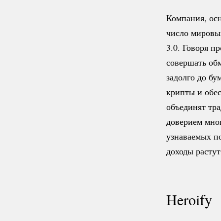
Компания, ос
число мировы
3.0. Говоря п
совершать обм
задолго до бу
крипты и обе
объединят тр
доверием мно
узнаваемых по
доходы растут
Heroify