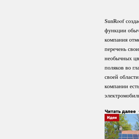
SunRoof созд
функции обыч
компания отм
перечень свои
необычных цв
поляков во гл
своей области
компании ест
электромобил
Читать далее
Идеи