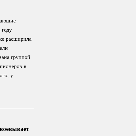
тающие
 году
же расширила
нели
вана группой
 пионеров в
ого, у
авоевывает