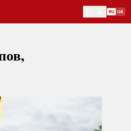
RU
UA
Toggle theme
Toggle theme
пов,