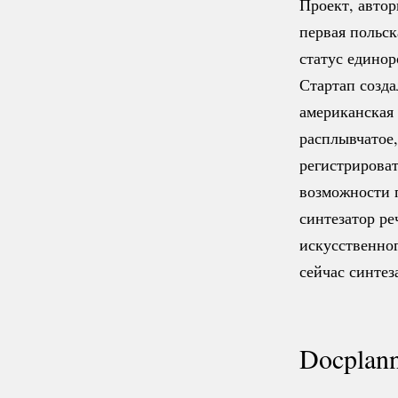
Проект, автор
первая польс
статус единор
Стартап созд
американская
расплывчатое,
регистрирова
возможности п
синтезатор ре
искусственно
сейчас синтез
Docplan