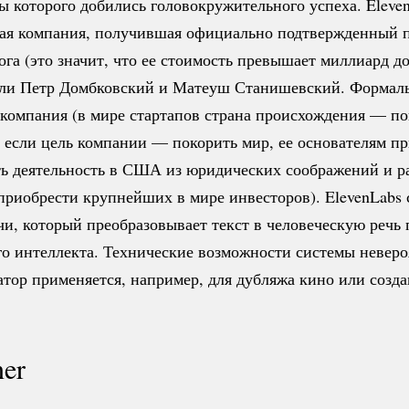
ы которого добились головокружительного успеха. Elev
кая компания, получившая официально подтвержденный
ога (это значит, что ее стоимость превышает миллиард до
али Петр Домбковский и Матеуш Станишевский. Формаль
 компания (в мире стартапов страна происхождения — по
 если цель компании — покорить мир, ее основателям п
ть деятельность в США из юридических соображений и р
риобрести крупнейших в мире инвесторов). ElevenLabs 
чи, который преобразовывает текст в человеческую речь
го интеллекта. Технические возможности системы неверо
атор применяется, например, для дубляжа кино или созд
ner