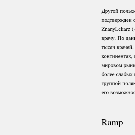
Другой польск
подтвержден 
ZnanyLekarz (
врачу. По да
тысяч врачей
континентах, 
мировом рынке
более слабых
группой поля
его возможнос
Ramp