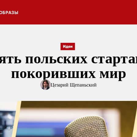
ОБРАЗЫ
Идеи
ять польских старта
покоривших мир
Цезарий Щепаньский