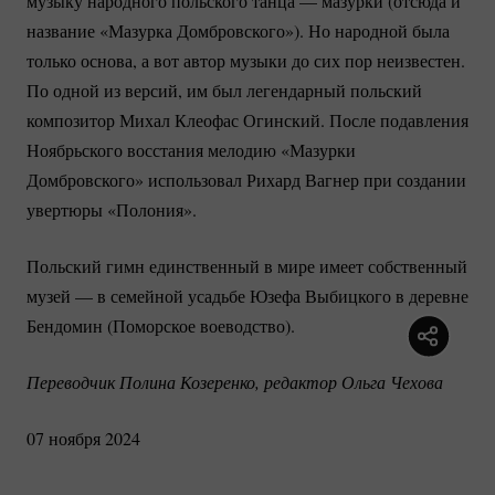
музыку народного польского танца — мазурки (отсюда и
название «Мазурка Домбровского»). Но народной была
только основа, а вот автор музыки до сих пор неизвестен.
По одной из версий, им был легендарный польский
композитор Михал Клеофас Огинский. После подавления
Ноябрьского восстания мелодию «Мазурки
Домбровского» использовал Рихард Вагнер при создании
увертюры «Полония».
Польский гимн единственный в мире имеет собственный
музей — в семейной усадьбе Юзефа Выбицкого в деревне
Бендомин (Поморское воеводство).
Переводчик Полина Козеренко, редактор Ольга Чехова
07 ноября 2024