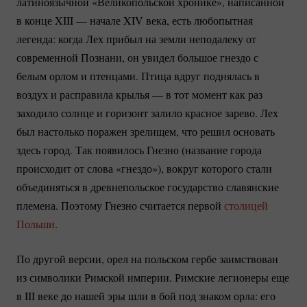
латиноязычной «Великопольской хронике», написанной
в конце XIII — начале XIV века, есть любопытная
легенда: когда Лех прибыл на земли неподалеку от
современной Познани, он увидел большое гнездо с
белым орлом и птенцами. Птица вдруг поднялась в
воздух и расправила крылья — в тот момент как раз
заходило солнце и горизонт залило красное зарево. Лех
был настолько поражен зрелищем, что решил основать
здесь город. Так появилось Гнезно (название города
происходит от слова «гнездо»), вокруг которого стали
объединяться в древнепольское государство славянские
племена. Поэтому Гнезно считается первой
столицей
Польши
.
По другой версии, орел на польском гербе заимствован
из символики Римской империи. Римские легионеры еще
в III веке до нашей эры шли в бой под знаком орла: его