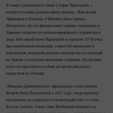
В гимне упоминается также Стефан Чарнецкий, с
которого поляки должны брать пример: «
Как тогда 
Чарнецкий в Познань, // Шведам дать отпор
».
Интересно, что эта фигура имеет прямое отношение к
Украине: шляхтич из полонизированного украинского
рода, блестящий воин Чарнецкий в середине ХVII века
был каштеляном киевским, старостой каневским и
ковельским, воеводой русского воеводства со столицей
во Львове и польским коронным гетманом. Но больше
всего он прославился в боях во время шведского
нашествия на Польшу.
«Мазурка Домбровского» официально стала гимном
Второй Речи Посполитой в 1927 году: тогда министр
внутренних дел разослал всем воеводам текст и ноты.
Кстати, о нотах. Свои слова Выбицкий положил на