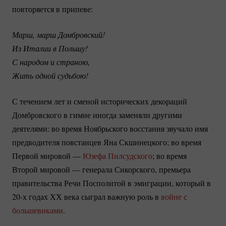
повторяется в припеве:
Марш, марш Домбровский!
Из Италии в Польшу!
С народом и страною,
Жить одной судьбою!
С течением лет и сменой исторических декораций
Домбровского в гимне иногда заменяли другими
деятелями: во время Ноябрьского восстания звучало имя
предводителя повстанцев Яна Скшинецкого; во время
Первой мировой —
Юзефа Пилсудского
; во время
Второй мировой — генерала Сикорского, премьера
правительства Речи Посполитой в эмиграции, который в
20-х годах ХХ века сыграл важную роль в
войне с
большевиками
.