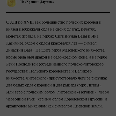
Из «Хроники Длугоша»
С XIII по XVIII век большинство польских королей и
князей изображали орла на своих флагах, печатях,
монетах (правда, на гербах Сигизмунда Вазы и Яна
Казимира рядом с орлом красовался лев — символ
династии Ваза). На щите герба Мазовецкого княжества
кроме орла был дракон на
бело-красном
фоне, а на гербе
Речи Посполитой (объединенного
польско-литовского
государства: Польского королевства и Великого
княжества Литовского) присутствовало четыре рисунка:
два белых орла с короной и два рыцаря (герб Литвы).
Или герб с польским орлом, литовской «Погоней», львом
Червонной Руси, черным орлом Королевской Пруссии и
архангелом Михаилом как символом Киевской земли.