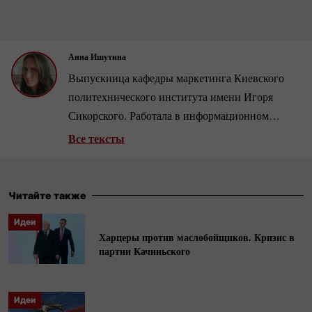
Анна Ишутина
Выпускница кафедры маркетинга Киевского
политехнического института имени Игоря
Сикорского. Работала в информационном
агентстве «Українські новини». С
2015-го
—
Все тексты
журналистка украинского издания Liga.net.
Читайте также
Идеи
Харцеры против маслобойщиков. Кризис в
партии Качиньского
Идеи