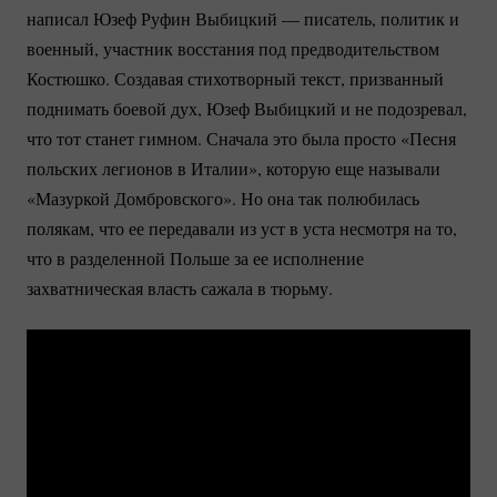
написал Юзеф Руфин Выбицкий — писатель, политик и
военный, участник восстания под предводительством
Костюшко. Создавая стихотворный текст, призванный
поднимать боевой дух, Юзеф Выбицкий и не подозревал,
что тот станет гимном. Сначала это была просто «Песня
польских легионов в Италии», которую еще называли
«Мазуркой Домбровского». Но она так полюбилась
полякам, что ее передавали из уст в уста несмотря на то,
что в разделенной Польше за ее исполнение
захватническая власть сажала в тюрьму.