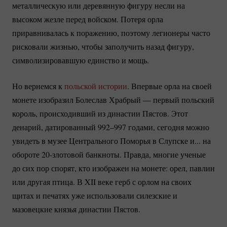
металлическую или деревянную фигуру несли на
высоком жезле перед войском. Потеря орла
приравнивалась к поражению, поэтому легионеры часто
рисковали жизнью, чтобы заполучить назад фигуру,
символизировавшую единство и мощь.
Но вернемся к
польской истории
. Впервые орла на своей
монете изобразил Болеслав Храбрый — первый польский
король, происходивший из династии Пястов. Этот
денарий, датированный 992–997 годами, сегодня можно
увидеть в музее Центрального Поморья в Слупске и... на
обороте
20-злотовой
банкноты. Правда, многие ученые
до сих пор спорят, кто изображен на монете: орел, павлин
или другая птица. В XII веке герб с орлом на своих
щитах и печатях уже использовали силезские и
мазовецкие князья династии Пястов.