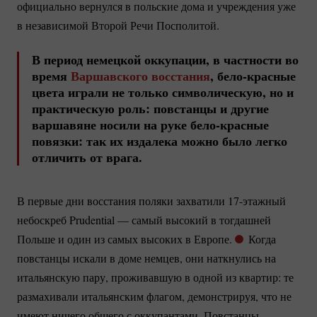
официально вернулся в польские дома и учреждения уже
в независимой Второй Речи Посполитой.
В период немецкой оккупации, в частности во
время
Варшавского восстания
,
бело-красные
цвета играли не только символическую, но и
практическую роль: повстанцы и другие
варшавяне носили на руке
бело-красные
повязки: так их издалека можно было легко
отличить от врага.
В первые дни восстания поляки захватили
17-этажный
небоскреб Prudential — самый высокий в тогдашней
Польше и один из самых высоких в Европе.
Когда
повстанцы искали в доме немцев, они наткнулись на
итальянскую пару, проживавшую в одной из квартир: те
размахивали итальянским флагом, демонстрируя, что не
имеют ничего общего с оккупантами. Повстанцы