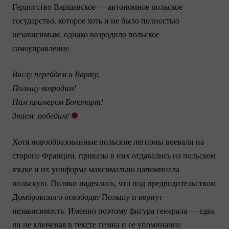
Герцогство Варшавское — автономное польское
государство, которое хоть и не было полностью
независимым, однако возродило польское
самоуправление.
Вислу перейдем и Варту,
Польшу возродим!
Нам примером Бонапарт!
Знаем: победим! 
Хотя новообразованные польские легионы воевали на
стороне Франции, приказы в них отдавались на польском
языке и их униформа максимально напоминала
польскую. Поляки надеялись, что под предводительством
Домбровского освободят Польшу и вернут
независимость. Именно поэтому фигура генерала — едва
ли не ключевая в тексте гимна и ее упоминание