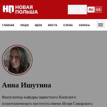
RU
UA
Toggle theme
Toggle theme
ГЛАВНАЯ
ЛЮДИ
ИДЕИ
МЕСТА
СЛОВА
ОБРАЗЫ
Tog
Анна Ишутина
Выпускница кафедры маркетинга Киевского
политехнического института имени Игоря Сикорского.