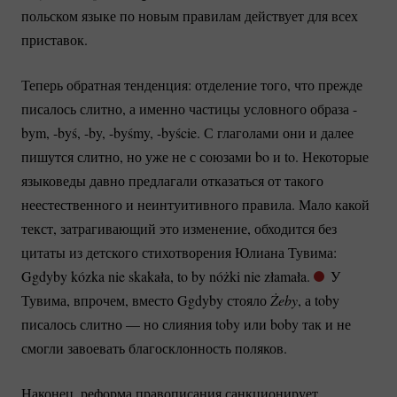
польском языке по новым правилам действует для всех
приставок.
Теперь обратная тенденция: отделение того, что прежде
писалось слитно, а именно частицы условного образа -
bym, -byś, -by, -byśmy, -byście. С глаголами они и далее
пишутся слитно, но уже не с союзами bo и to. Некоторые
языковеды давно предлагали отказаться от такого
неестественного и неинтуитивного правила. Мало какой
текст, затрагивающий это изменение, обходится без
цитаты из детского стихотворения Юлиана Тувима:
Ggdyby kózka nie skakała, to by nóżki nie złamała.
У
Тувима, впрочем, вместо Ggdyby стояло
Żeby
, а toby
писалось слитно — но слияния toby или boby так и не
смогли завоевать благосклонность поляков.
Наконец, реформа правописания санкционирует