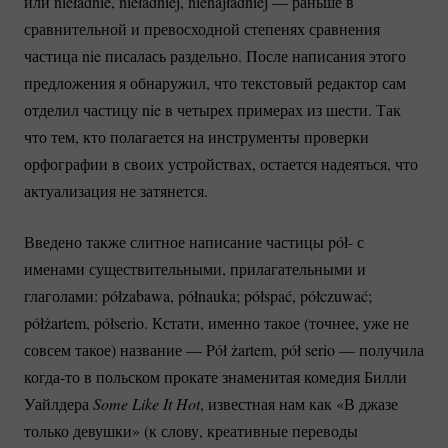
или nieładnie, nieładniej, nienajładniej — раньше в
сравнительной и превосходной степенях сравнения
частица nie писалась раздельно. После написания этого
предложения я обнаружил, что текстовый редактор сам
отделил частицу nie в четырех примерах из шести. Так
что тем, кто полагается на инструменты проверки
орфографии в своих устройствах, остается надеяться, что
актуализация не затянется.
Введено также слитное написание частицы pół- с
именами существительными, прилагательными и
глаголами: półzabawa, półnauka; półspać, półczuwać;
półżartem, półserio. Кстати, именно такое (точнее, уже не
совсем такое) название — Pół żartem, pół serio — получила
когда-то
в польском прокате знаменитая комедия Билли
Уайлдера
Some Like It Hot
, известная нам как «В джазе
только девушки» (к слову, креативные переводы