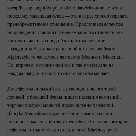
kacap/Kacap, angol/Angol, makaroniarz/Makaroniarz и т. д.,
поскольку маленькая буква — это как раз способ передать
пренебрежительное отношение. Проблемным аспектом
нововведения становится невозможность отличить вне
контекста жителя города Алжир от жителя или
гражданина
Алжира-страны:
в обоих случаях будет
Algierczyk; то же самое с жителями Мехико и Мексики.
Но, впрочем, с омонимией мы и так имеем дело на
каждом шагу, и это
как-то
не сильно нам мешает.
До реформы польский язык руководствовался такой
логикой: с большой буквы пишем названия компаний,
торговых марок, моделей промышленных изделий
(fabryka Mercedesa), а уже названия самих изделий
писались с маленькой (biały mercedes). По логике авторов
реформы, отныне нужно писать: nosić Martensy, palić