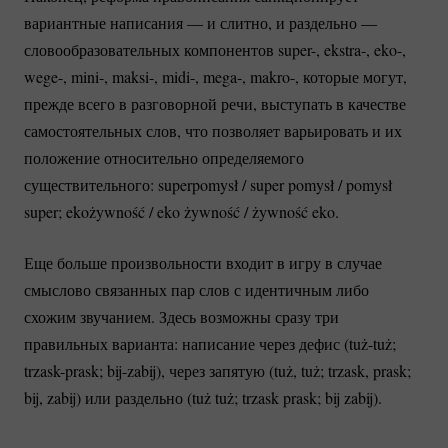
вариантные написания — и слитно, и раздельно —
словообразовательных компонентов super-, ekstra-, eko-,
wege-, mini-, maksi-, midi-, mega-, makro-, которые могут,
прежде всего в разговорной речи, выступать в качестве
самостоятельных слов, что позволяет варьировать и их
положение относительно определяемого
существительного: superpomysł / super pomysł / pomysł
super; ekożywność / eko żywność / żywność eko.
Еще больше произвольности входит в игру в случае
смыслово связанных пар слов с идентичным либо
схожим звучанием. Здесь возможны сразу три
правильных варианта: написание через дефис
(tuż-tuż;
trzask-prask;
bij-zabij)
, через запятую (tuż, tuż; trzask, prask;
bij, zabij) или раздельно (tuż tuż; trzask prask; bij zabij).