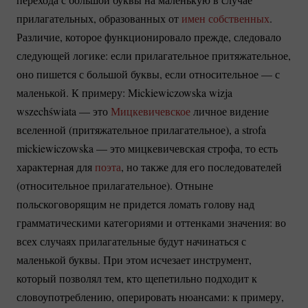
прилагательных, образованных от
имен собственных
.
Различие, которое функционировало прежде, следовало
следующей логике: если прилагательное притяжательное,
оно пишется с большой буквы, если относительное — с
маленькой. К примеру: Mickiewiczowska wizja
wszechświata — это
Мицкевичевское
личное видение
вселенной (притяжательное прилагательное), а strofa
mickiewiczowska — это мицкевичевская строфа, то есть
характерная для
поэта
, но также для его последователей
(относительное прилагательное). Отныне
польскоговорящим не придется ломать голову над
грамматическими категориями и оттенками значения: во
всех случаях прилагательные будут начинаться с
маленькой буквы. При этом исчезает инструмент,
который позволял тем, кто щепетильно подходит к
словоупотреблению, оперировать нюансами: к примеру,