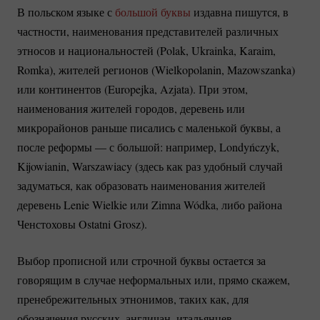
В польском языке с
большой буквы
издавна пишутся, в
частности, наименования представителей различных
этносов и национальностей (Polak, Ukrainka, Karaim,
Romka), жителей регионов (Wielkopolanin, Mazowszanka)
или континентов (Europejka, Azjata). При этом,
наименования жителей городов, деревень или
микрорайонов раньше писались с маленькой буквы, а
после реформы — с большой: например, Londyńczyk,
Kijowianin, Warszawiacy (здесь как раз удобный случай
задуматься, как образовать наименования жителей
деревень Lenie Wielkie или Zimna Wódka, либо района
Ченстоховы Ostatni Grosz).
Выбор прописной или строчной буквы остается за
говорящим в случае неформальных или, прямо скажем,
пренебрежительных этнонимов, таких как, для
обозначения русских, англичан, итальянцев —