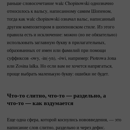
раньше словосочетание walc Chopinowski однозначно
относилось к вальсу, написанному самим Шопеном,
тогда как walc сhopinowski означал вальс, написанный
другим композитором в шопеновском стиле. Из этого
правила есть и исключение: можно (но не обязательно)
использовать заглавную букву в прилагательных,
образованных от имен или фамилий при помощи
суффиксов -owy,
-in(-yn)
, -ówi, например: Piotrowa żona
или Zosina lalka. Но если вам не хочется напрягаться,
проще выбрать маленькую букву: ошибки не будет.
Что-то
слитно,
что-то
— раздельно, а
что-то
— как вздумается
Еще одна сфера, которой коснулись нововведения, — это
написание слов слитно, раздельно и через дефис.