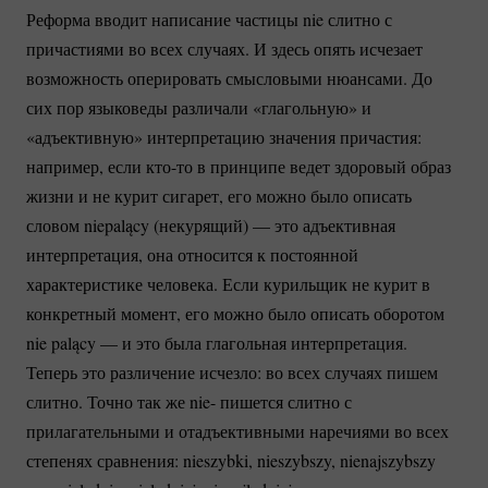
Реформа вводит написание частицы nie слитно с
причастиями во всех случаях. И здесь опять исчезает
возможность оперировать смысловыми нюансами. До
сих пор языковеды различали «глагольную» и
«адъективную» интерпретацию значения причастия:
например, если
кто-то
в принципе ведет здоровый образ
жизни и не курит сигарет, его можно было описать
словом niepalący (некурящий) — это адъективная
интерпретация, она относится к постоянной
характеристике человека. Если курильщик не курит в
конкретный момент, его можно было описать оборотом
nie palący — и это была глагольная интерпретация.
Теперь это различение исчезло: во всех случаях пишем
слитно. Точно так же nie- пишется слитно с
прилагательными и отадъективными наречиями во всех
степенях сравнения: nieszybki, nieszybszy, nienajszybszy