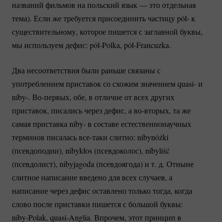
названий фильмов на польский язык — это отдельная
тема). Если же требуется присоединить частицу pół- к
существительному, которое пишется с заглавной буквы,
мы используем дефис:
pół-Polka
,
pół-Francuzka.
Два несоответствия были раньше связаны с
употреблением приставок со схожим значением quasi- и
niby-.
Во-первых
, обе, в отличие от всех других
приставок, писались через дефис, а
во-вторых
, та же
самая приставка niby- в составе естественнонаучных
терминов писалась
все-таки
слитно: nibynóżki
(псевдоподии), nibykłos (псевдоколос), nibyliść
(псевдолист), nibyjagoda
(псевдоягода) и т. д. Отныне
слитное написание введено для всех случаев, а
написание через дефис оставлено только тогда, когда
слово после приставки пишется с большой буквы:
niby-Polak
,
quasi-Anglia.
Впрочем, этот принцип в