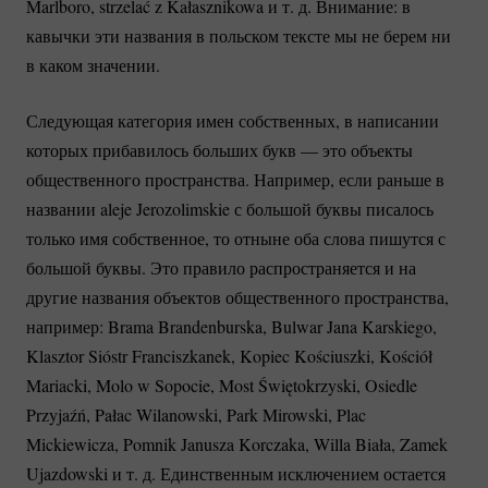
Marlboro, strzelać z Kałasznikowa и т. д. Внимание: в
кавычки эти названия в польском тексте мы не берем ни
в каком значении.
Следующая категория имен собственных, в написании
которых прибавилось больших букв — это объекты
общественного пространства. Например, если раньше в
названии aleje Jerozolimskie с большой буквы писалось
только имя собственное, то отныне оба слова пишутся с
большой буквы. Это правило распространяется и на
другие названия объектов общественного пространства,
например: Brama Brandenburska, Bulwar Jana Karskiego,
Klasztor Sióstr Franciszkanek, Kopiec Kościuszki, Kościół
Mariacki, Molo w Sopocie, Most Świętokrzyski, Osiedle
Przyjaźń, Pałac Wilanowski, Park Mirowski, Plac
Mickiewicza, Pomnik Janusza Korczaka, Willa Biała, Zamek
Ujazdowski и т. д. Единственным исключением остается