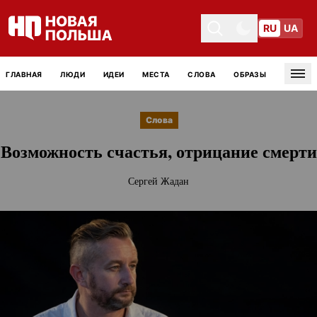
RU
UA
Toggle theme
Toggle theme
ГЛАВНАЯ
ЛЮДИ
ИДЕИ
МЕСТА
СЛОВА
ОБРАЗЫ
Tog
Слова
Возможность счастья, отрицание смерти
Сергей Жадан