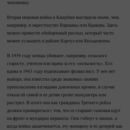
чиновнику.
Вторая мировая война в Кашубии выглядела иначе, чем,
например, в окрестностях Варшавы или Кракова. Здесь
можно привести обобщенный рассказ, который часто
можно услышать в районе Картуз или Косьцежины.
В 1939 году немцы убивают, например, сельского
старосту, учителя или врача за его «польскость». Его
вдова в 1943 году подписывает фолькслист. У нее нет
выбора; она известна среди знакомых своими
пропольскими взглядами довоенных времен, в случае
отказа ей самой и ее детям грозит концлагерь или
расстрел. В итоге она как гражданка Третьего рейха
должна примириться с тем, что ее старшие сыновья идут
на фронт в мундирах вермахта. Они гибнут в окопах, а
когда война заканчивается, эту женщину и ее дочерей как