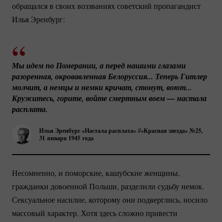
обращался в своих воззваниях советский пропагандист
Илья Эренбург:
Мы идем по Померании, а перед нашими глазами 
разоренная, окровавленная Белоруссия... Теперь Гитлер 
молчит, а немцы и немки кричат, стонут, воют... 
Кружитесь, горите, войте смертным воем — настала 
расплата.
Илья Эренбург «Настала расплата» //«Красная звезда» №25,
31 января 1945 года
Несомненно, и поморские, кашубские женщины,
гражданки довоенной Польши, разделили судьбу немок.
Сексуальное насилие, которому они подверглись, носило
массовый характер. Хотя здесь сложно привести