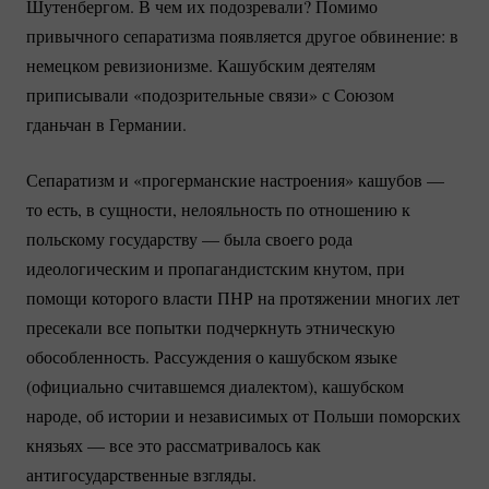
Шутенбергом. В чем их подозревали? Помимо
привычного сепаратизма появляется другое обвинение: в
немецком ревизионизме. Кашубским деятелям
приписывали «подозрительные связи» с Союзом
гданьчан в Германии.
Сепаратизм и «прогерманские настроения» кашубов —
то есть, в сущности, нелояльность по отношению к
польскому государству — была своего рода
идеологическим и пропагандистским кнутом, при
помощи которого власти ПНР на протяжении многих лет
пресекали все попытки подчеркнуть этническую
обособленность. Рассуждения о кашубском языке
(официально считавшемся диалектом), кашубском
народе, об истории и независимых от Польши поморских
князьях — все это рассматривалось как
антигосударственные взгляды.