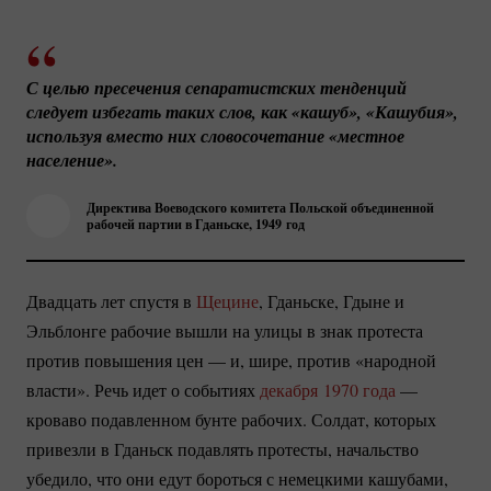
С целью пресечения сепаратистских тенденций 
следует избегать таких слов, как «кашуб», «Кашубия», 
используя вместо них словосочетание «местное 
население».
Директива Воеводского комитета Польской объединенной
рабочей партии в Гданьске, 1949 год
Двадцать лет спустя в
Щецине
, Гданьске, Гдыне и
Эльблонге рабочие вышли на улицы в знак протеста
против повышения цен — и, шире, против «народной
власти». Речь идет о событиях
декабря 1970 года
—
кроваво подавленном бунте рабочих. Солдат, которых
привезли в Гданьск подавлять протесты, начальство
убедило, что они едут бороться с немецкими кашубами,