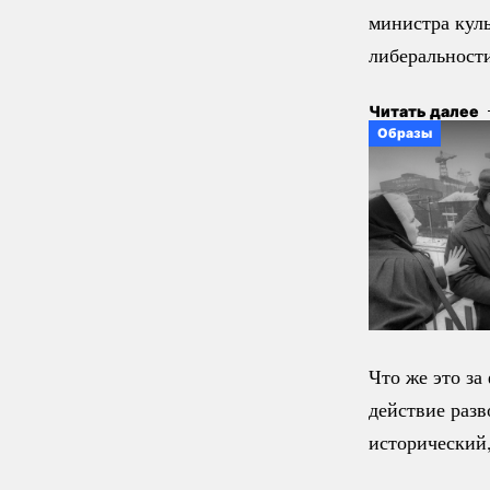
министра кул
либеральности
Читать далее
Образы
Что же это за
действие разв
исторический