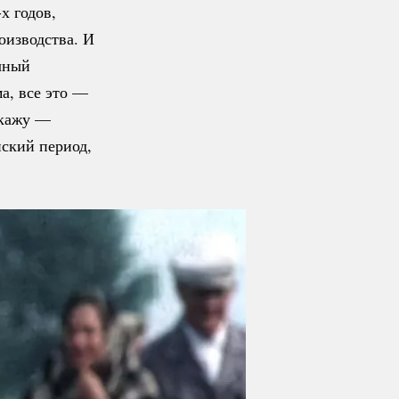
х годов,
оизводства. И
чный
а, все это —
скажу —
нский период,