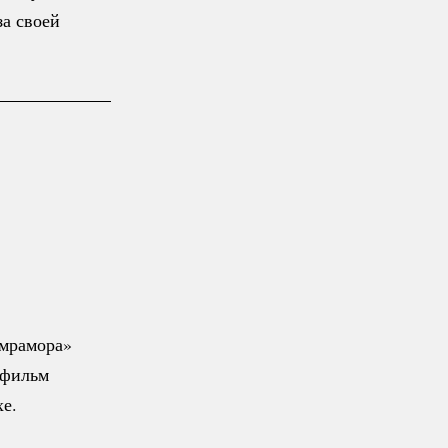
за
своей
 мрамора»
о фильм
е.