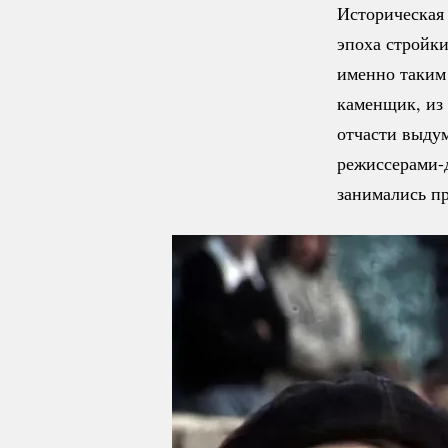
Историческая 
эпоха стройки
именно таким
каменщик, из 
отчасти выду
режиссерами-
занимались п