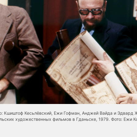
о: Кшиштоф Кесьлёвский, Ежи Гофман, Анджей Вайда и Эдвард 
льских художественных фильмов в Гданьске, 1979. Фото: Ежи Ко