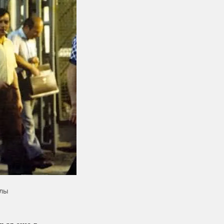
алы
ься еще в