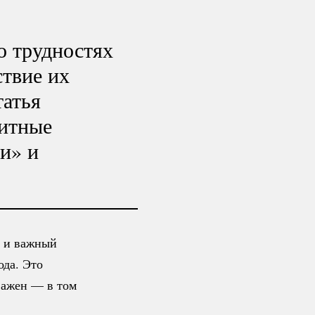
о трудностях
ствие их
татья
зитные
и» и
й и важный
ода. Это
важен — в том