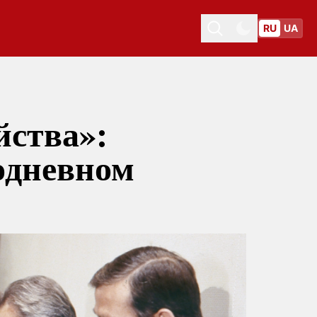
RU
UA
Toggle theme
Toggle theme
йства»:
одневном