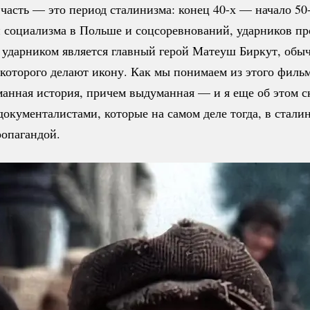
часть — это период сталинизма: конец 40-х — начало 50-
 социализма в Польше и соцсоревнований, ударников пр
 ударником является главный герой Матеуш Биркут, обы
которого делают икону. Как мы понимаем из этого фильм
манная история, причем выдуманная — и я еще об этом 
документалистами
, которые на самом деле тогда, в стали
ропагандой.