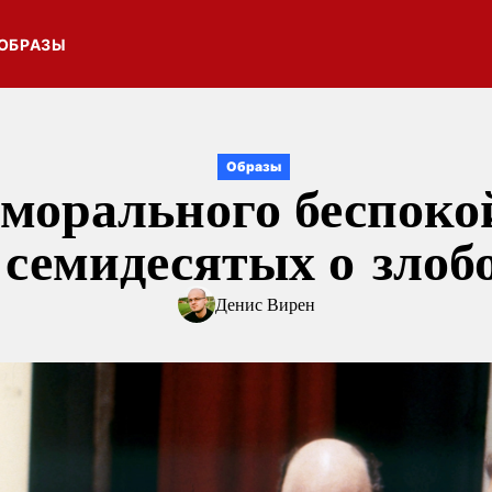
ОБРАЗЫ
Образы
морального беспоко
семидесятых о злоб
Денис Вирен