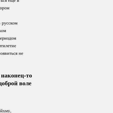
тором
в русском
ком
периодом
ятилетие
оявиться не
»
наконец-то
доброй воле
ейхму,