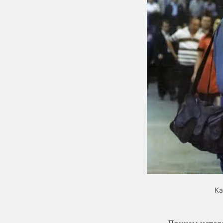
Ка
Причем истори