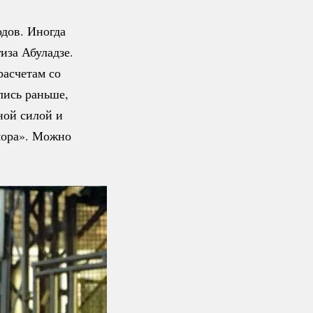
одов. Иногда
иза Абуладзе.
расчетам со
лись раньше,
ной силой и
мора». Можно