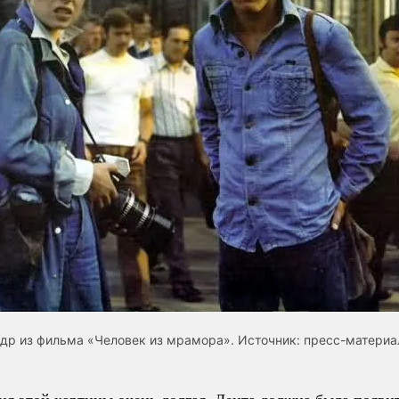
др из фильма «Человек из мрамора». Источник:
пресс-матери
я этой картины очень долгая. Лента должна была появит