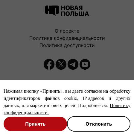
О проекте
Политика конфиденциальности
Политика доступности
Издатель:
Нажимая кнопку «Принять», вы даете согласие на обработку
идентификаторов файлов cookie, IP-адресов и других
данных, для маркетинговых целей. Подробнее см.
Политику
конфиденциальности
.
Принять
Отклонить
© Новая Польша, 1999-2026
Close
Close