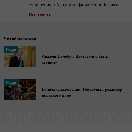
отношения в Академии финансов и бизнеса
Vistula. Публиковалась в «Агентстве Бизнес
Все тексты
Новостей»,
«Санкт-Петербург.ру»
, Burning Hut,
Tut.by.
Читайте также
Люди
Анджей Почобут: Достаточно быть
стойким
Люди
Войцех Смажовский. Неудобный режиссер
польского кино