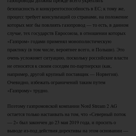
газопроводы должны прежде всего укреплять
безопасность и конкурентоспособность в ЕС; к тому же,
процесс требует консультаций со странами, на положение
которых мог бы повлиять газопровод — то есть, в данном
случае, тех государств Евросоюза, в отношении которых
«Газпром» годами применял монополистическую
практику (в том числе, вероятнее всего, и Польши). Это
очень усложняет ситуацию, поскольку российские власти
не относятся к своим соседям
по-партнерски
(как,
например, другой крупный поставщик — Норвегия).
Очевидно, избежать ограничений таким путем
«Газпрому» трудно.
Поэтому газпромовской компании Nord Stream 2 AG
остается только настаивать на том, что «Северный поток
— 2» был закончен до 23 мая 2019 года, и просить о
выводе
из-под
действия директивы на этом основании —