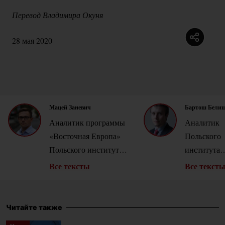
Перевод Владимира Окуня
28 мая 2020
Мацей Заневич
Бартош Бели
Аналитик программы
Аналитик
«Восточная Европа»
Польского
Польского института
института
международных дел.
междунаро
Все тексты
Все текст
В прошлом редактор
дел (PISM)
польского портала
проблемам
Energetyka24.com,
энергетиче
Читайте также
специализирующегося
политики.