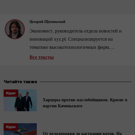
Цезарий Щепаньский
Экономист, руководитель отдела новостей и
инноваций xyz.pl. Специализируется на
тематике высокотехнологичных фирм,
розничной торговли и рынка недвижимости.
Все тексты
Автор нескольких сотен аналитических статей
и интервью с ведущими бизнесменами и
экономистами.
Читайте также
Идеи
Харцеры против маслобойщиков. Кризис в
партии Качиньского
Идеи
От велодорожки до кастрации котов. На