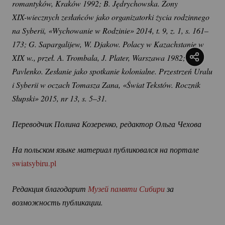
romantyków, Kraków 1992; B. Jędrychowska. Żony 
XIX-wiecznych
 zesłańców jako organizatorki życia rodzinnego 
na Syberii, «Wychowanie w Rodzinie» 2014, t. 9, z. 1, s. 161–
173; G. Sapargalijew, W. Djakow. Polacy w Kazachstanie w 
XIX w., przeł. A. Trombala, J. Plater, Warszawa 1982; S. 
Pavlenko. Zesłanie jako spotkanie kolonialne. Przestrzeń Uralu 
i Syberii w oczach Tomasza Zana, «Świat Tekstów. Rocznik 
Słupski» 2015, nr 13, s. 5–31.
Переводчик Полина Козеренко, редактор Ольга Чехова
На польском языке материал публиковался на портале 
swiatsybiru.pl
Редакция благодарит 
Музей памяти Сибири
 за 
возможность публикации.