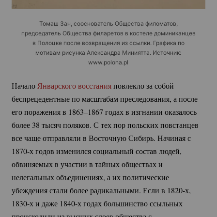
Томаш Зан, сооснователь Общества филоматов,
председатель Общества филаретов в костеле доминиканцев
в Полоцке после возвращения из ссылки. Графика по
мотивам рисунка Александра Миниятта. Источник:
www.polona.pl
Начало
Январского восстания
повлекло за собой
беспрецедентные по масштабам преследования, а после
его поражения в 1863–1867 годах в изгнании оказалось
более 38 тысяч поляков. С тех пор польских повстанцев
все чаще отправляли в Восточную Сибирь. Начиная с
1870-х годов изменился социальный состав людей,
обвиняемых в участии в тайных обществах и
нелегальных объединениях, а их политические
убеждения стали более радикальными. Если в 1820-х,
1830-х и даже 1840-х годах большинство ссыльных
происходили из высших слоев общества с