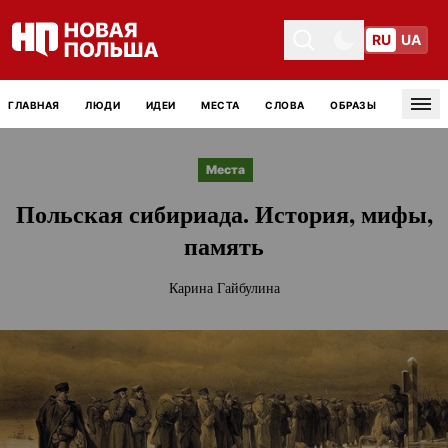
RU
UA
Toggle theme
Toggle theme
ГЛАВНАЯ
ЛЮДИ
ИДЕИ
МЕСТА
СЛОВА
ОБРАЗЫ
Tog
Места
Польская сибириада. История, мифы,
память
Карина Гайбулина