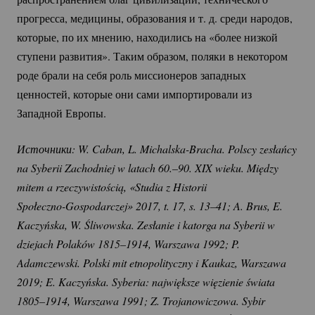
прогресса, медицины, образования и т. д. среди народов,
которые, по их мнению, находились на «более низкой
ступени развития». Таким образом, поляки в некотором
роде брали на себя роль миссионеров западных
ценностей, которые они сами импортировали из
Западной Европы.
Источники: W. Caban, L. 
Michalska-Bracha.
 Polscy zesłańcy 
na Syberii Zachodniej w latach 60.–90. XIX wieku. Między 
mitem a rzeczywistością, «Studia z Historii 
Społeczno-Gospodarczej»
 2017, t. 17, s. 13–41; A. Brus, E. 
Kaczyńska, W. Śliwowska. Zesłanie i katorga na Syberii w 
dziejach Polaków 1815–1914, Warszawa 1992; P. 
Adamczewski. Polski mit etnopolityczny i Kaukaz, Warszawa 
2019; E. Kaczyńska. Syberia: największe więzienie świata 
1805–1914, Warszawa 1991; Z. Trojanowiczowa. Sybir 