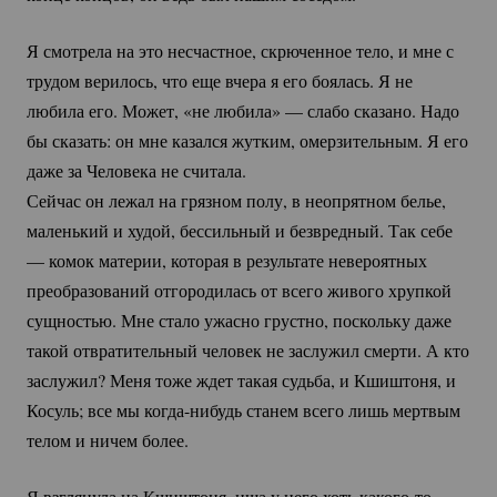
Я смотрела на это несчастное, скрюченное тело, и мне с
трудом верилось, что еще вчера я его боялась. Я не
любила его. Может, «не любила» — слабо сказано. Надо
бы сказать: он мне казался жутким, омерзительным. Я его
даже за Человека не считала.
Сейчас он лежал на грязном полу, в неопрятном белье,
маленький и худой, бессильный и безвредный. Так себе
— комок материи, которая в результате невероятных
преобразований отгородилась от всего живого хрупкой
сущностью. Мне стало ужасно грустно, поскольку даже
такой отвратительный человек не заслужил смерти. А кто
заслужил? Меня тоже ждет такая судьба, и Кшиштоня, и
Косуль; все мы
когда-нибудь
станем всего лишь мертвым
телом и ничем более.
Я взглянула на Кшиштоня, ища у него хоть
какого-то