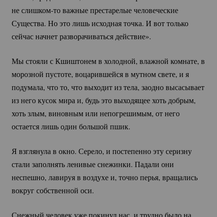
не
слишком-то
важные престарелые человеческие
Существа. Но это лишь исходная точка. И вот только
сейчас начнет разворачиваться действие».
Мы стояли с Кшиштонем в холодной, влажной комнате, в
морозной пустоте, воцарившейся в мутном свете, и я
подумала, что то, что выходит из тела, заодно высасывает
из него кусок мира и, будь это выходящее хоть добрым,
хоть злым, виновным или непогрешимым, от него
остается лишь один большой пшик.
Я взглянула в окно. Серело, и постепенно эту серизну
стали заполнять ленивые снежинки. Падали они
неспешно, лавируя в воздухе и, точно перья, вращались
вокруг собственной оси.
Снежный человек уже покинул нас, и трудно было на