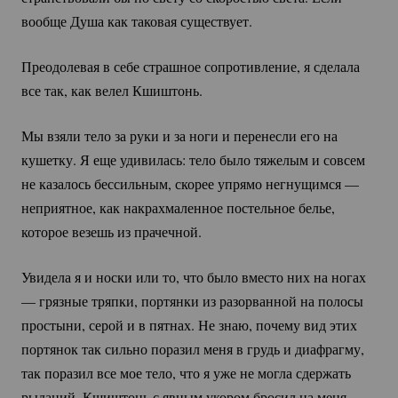
вообще Душа как таковая существует.
Преодолевая в себе страшное сопротивление, я сделала
все так, как велел Кшиштонь.
Мы взяли тело за руки и за ноги и перенесли его на
кушетку. Я еще удивилась: тело было тяжелым и совсем
не казалось бессильным, скорее упрямо негнущимся —
неприятное, как накрахмаленное постельное белье,
которое везешь из прачечной.
Увидела я и носки или то, что было вместо них на ногах
— грязные тряпки, портянки из разорванной на полосы
простыни, серой и в пятнах. Не знаю, почему вид этих
портянок так сильно поразил меня в грудь и диафрагму,
так поразил все мое тело, что я уже не могла сдержать
рыданий. Кшиштонь с явным укором бросил на меня