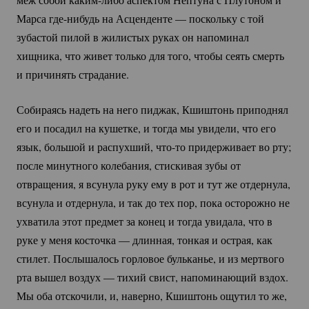
Марса
где-нибудь
на Асценденте — поскольку с той
зубастой пилой в жилистых руках он напоминал
хищника, что живет только для того, чтобы сеять смерть
и причинять страдание.
Собираясь надеть на него пиджак, Кшиштонь приподнял
его и посадил на кушетке, и тогда мы увидели, что его
язык, большой и распухший,
что-то
придерживает во рту;
после минутного колебания, стискивая зубы от
отвращения, я всунула руку ему в рот и тут же отдернула,
всунула и отдернула, и так до тех пор, пока осторожно не
ухватила этот предмет за конец и тогда увидала, что в
руке у меня косточка — длинная, тонкая и острая, как
стилет. Послышалось горловое бульканье, и из мертвого
рта вышел воздух — тихий свист, напоминающий вздох.
Мы оба отскочили, и, наверно, Кшиштонь ощутил то же,