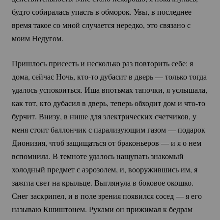
будто собиралась упасть в обморок. Увы, в последнее
время такое со мной случается нередко, это связано с
моим Недугом.
Пришлось присесть и несколько раз повторить себе: я
дома, сейчас Ночь,
кто-то
дубасит в дверь — только тогда
удалось успокоиться. Ища впотьмах тапочки, я услышала,
как тот, кто дубасил в дверь, теперь обходит дом и
что-то
бурчит. Внизу, в нише для электрических счетчиков, у
меня стоит баллончик с парализующим газом — подарок
Дионизия, чтоб защищаться от браконьеров — и я о нем
вспомнила. В темноте удалось нащупать знакомый
холодный предмет с аэрозолем, и, вооружившись им, я
зажгла свет на крыльце. Выглянула в боковое окошко.
Снег заскрипел, и в поле зрения появился сосед — я его
называю Кшиштонем. Руками он прижимал к бедрам