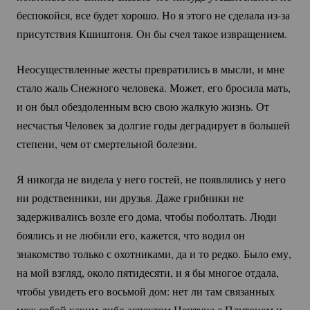
беспокойся, все будет хорошо. Но я этого не сделала
из-за
присутствия Кшиштоня. Он бы счел такое извращением.
Неосуществленные жесты превратились в мысли, и мне
стало жаль Снежного человека. Может, его бросила мать,
и он был обездоленным всю свою жалкую жизнь. От
несчастья Человек за долгие годы деградирует в большей
степени, чем от смертельной болезни.
Я никогда не видела у него гостей, не появлялись у него
ни родственники, ни друзья. Даже грибники не
задерживались возле его дома, чтобы поболтать. Люди
боялись и не любили его, кажется, что водил он
знакомство только с охотниками, да и то редко. Было ему,
на мой взгляд, около пятидесяти, и я бы многое отдала,
чтобы увидеть его восьмой дом: нет ли там связанных
меж собой
каким-либо
аспектом Нептуна с Плутоном и