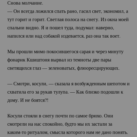
Снова молчание.
— Он всегда ложился спать рано, гасил свет, экономил, а
тут горит и горит. Светлая полоса на снегу. Из окна моей
спальни видно. Я и пошел туда, подумал: наверно,
напился или над собакой издевается, раз она так воет.
Мы прошли мимо покосившегося сарая и через минуту
фонарик Кшиштоня вырвал из темноты две пары
светящихся глаз — зеленоватых, флюоресцирующих.
— Смотри, косули, — сказала я возбужденным шепотом и
схватила его за рукав тулупа. — Как близко подошли к
дому. И не боятся?!
Косули стояли в снегу почти по самое брюхо. Они
смотрели на нас спокойно, будто мы их застали за
каким-то
ритуалом, смысла которого нам не дано понять.