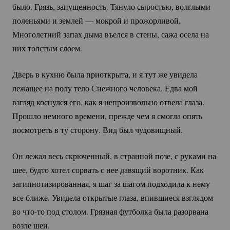
было. Грязь, запущенность. Тянуло сыростью, волглыми
поленьями и землей — мокрой и прожорливой.
Многолетний запах дыма въелся в стены, сажа осела на
них толстым слоем.
Дверь в кухню была приоткрыта, и я тут же увидела
лежащее на полу тело Снежного человека. Едва мой
взгляд коснулся его, как я непроизвольно отвела глаза.
Прошло немного времени, прежде чем я смогла опять
посмотреть в ту сторону. Вид был чудовищный.
Он лежал весь скрюченный, в странной позе, с руками на
шее, будто хотел сорвать с нее давящий воротник. Как
загипнотизированная, я шаг за шагом подходила к нему
все ближе. Увидела открытые глаза, впившиеся взглядом
во
что-то
под столом. Грязная футболка была разорвана
возле шеи.