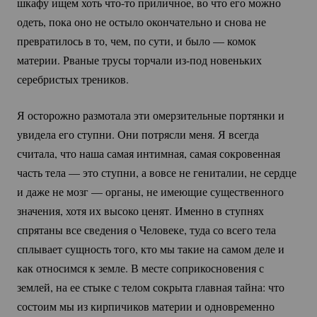
шкафу ищем хоть
что-то
приличное, во что его можно
одеть, пока оно не остыло окончательно и снова не
превратилось в то, чем, по сути, и было — комок
материи. Рваные трусы торчали
из-под
новеньких
серебристых треников.
Я осторожно размотала эти омерзительные портянки и
увидела его ступни. Они потрясли меня. Я всегда
считала, что наша самая интимная, самая сокровенная
часть тела — это ступни, а вовсе не гениталии, не сердце
и даже не мозг — органы, не имеющие существенного
значения, хотя их высоко ценят. Именно в ступнях
спрятаны все сведения о Человеке, туда со всего тела
сплывает сущность того, кто мы такие на самом деле и
как относимся к земле. В месте соприкосновения с
землей, на ее стыке с телом сокрыта главная тайна: что
состоим мы из кирпичиков материи и одновременно