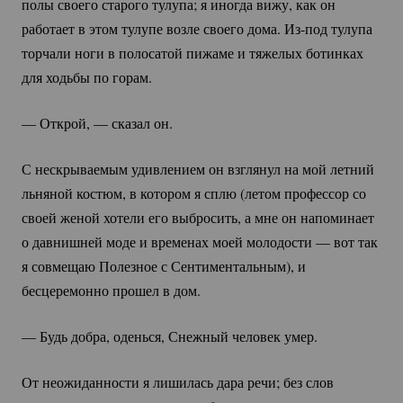
полы своего старого тулупа; я иногда вижу, как он
работает в этом тулупе возле своего дома.
Из-под
тулупа
торчали ноги в полосатой пижаме и тяжелых ботинках
для ходьбы по горам.
— Открой, — сказал он.
С нескрываемым удивлением он взглянул на мой летний
льняной костюм, в котором я сплю (летом профессор со
своей женой хотели его выбросить, а мне он напоминает
о давнишней моде и временах моей молодости — вот так
я совмещаю Полезное с Сентиментальным), и
бесцеремонно прошел в дом.
— Будь добра, оденься, Снежный человек умер.
От неожиданности я лишилась дара речи; без слов