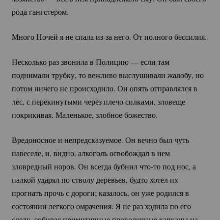
рода гангстером.
Много Ночей я не спала
из-за
него. От полного бессилия.
Несколько раз звонила в Полицию — если там
поднимали трубку, то вежливо выслушивали жалобу, но
потом ничего не происходило. Он опять отправлялся в
лес, с перекинутыми через плечо силками, зловеще
покрикивая. Маленькое, злобное божество.
Вредоносное и непредсказуемое. Он вечно был чуть
навеселе, и, видно, алкоголь освобождал в нем
зловредный норов. Он всегда бубнил
что-то
под нос, а
палкой ударял по стволу деревьев, будто хотел их
прогнать прочь с дороги; казалось, он уже родился в
состоянии легкого омрачения. Я не раз ходила по его
следу, собирая примитивные проволочные капканы на