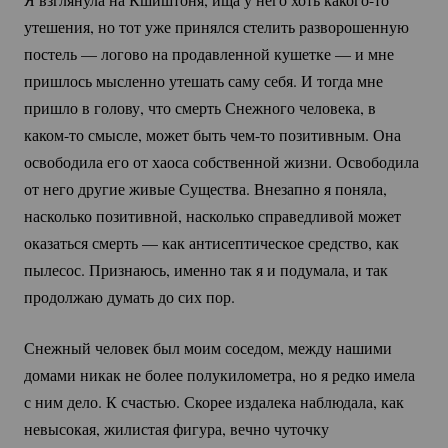
утешения, но тот уже принялся стелить разворошенную
постель — логово на продавленной кушетке — и мне
пришлось мысленно утешать саму себя. И тогда мне
пришло в голову, что смерть Снежного человека, в
каком-то
смысле, может быть
чем-то
позитивным. Она
освободила его от хаоса собственной жизни. Освободила
от него другие живые Существа. Внезапно я поняла,
насколько позитивной, насколько справедливой может
оказаться смерть — как антисептическое средство, как
пылесос. Признаюсь, именно так я и подумала, и так
продолжаю думать до сих пор.
Снежный человек был моим соседом, между нашими
домами никак не более полукилометра, но я редко имела
с ним дело. К счастью. Скорее издалека наблюдала, как
невысокая, жилистая фигура, вечно чуточку