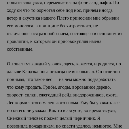
пошатывающаяся, перемещается на фоне ландшафта. По
ходу он
что-то
бормотал себе под нос, причем иногда
ветер и акустика нашего Плато приносили мне обрывки
его монолога, в принципе бесхитростного, не
отличающегося разнообразием, состоящего в основном из
проклятий, к которым он присовокуплял имена
собственные.
Он знал тут каждый уголок, здесь, кажется, и родился, но
дальше Клодзка носа никогда не высовывал. Он отлично
понимал, что такое лес — на чем можно подзаработать,
что кому продать. Грибы, ягоды, ворованное дерево,
хворост, силки, ежегодный рейд внедорожников, охота.
Лес кормил этого маленького гнома. Ему бы уважать лес,
но он его не уважал.
Как-то
в августе, во время засухи,
Снежный человек поджег целый черничник. Я
позвонила пожарникам, но спасти удалось немногое. Мне