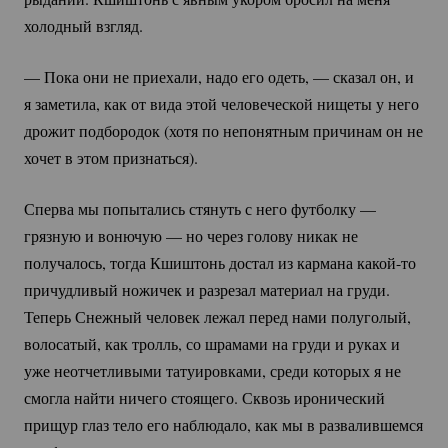
холодный взгляд.
— Пока они не приехали, надо его одеть, — сказал он, и
я заметила, как от вида этой человеческой нищеты у него
дрожит подбородок (хотя по непонятным причинам он не
хочет в этом признаться).
Сперва мы попытались стянуть с него футболку —
грязную и вонючую — но через голову никак не
получалось, тогда Кшиштонь достал из кармана
какой-то
причудливый ножичек и разрезал материал на груди.
Теперь Снежный человек лежал перед нами полуголый,
волосатый, как тролль, со шрамами на груди и руках и
уже неотчетливыми татуировками, среди которых я не
смогла найти ничего стоящего. Сквозь иронический
прищур глаз тело его наблюдало, как мы в развалившемся