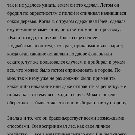
так и не удалось узнать, зачем он это сделал. Летом он
бродил по окрестностям с пилой и спиливал налившиеся
соком деревья. Когда я, с трудом сдерживая Гнев, сделала
ему вежливое замечание, он ответил мне
по-простому:
«Вали отсюда, старуха». Только еще сочнее.
Подрабатывал он тем, что крал, прикарманивал, тырил;
когда отдыхающие оставляли во дворе фонарь или
секатор, тут же пользовался случаем и прибирал к рукам
все, что можно было потом оприходовать в городе. По
мне, так к нему уже не раз должны были применить
какое-либо
наказание или даже отправить за решетку. Не
пойму, как это ему все сходило с рук. Может, ангелы
оберегали — бывает же, что они выбирают не ту сторону.
Знала я и то, что он браконьерствует всеми возможными
способами. Он воспринимал лес, как свое личное
хозяйство — все в нем принадлежало ему. Он был своего