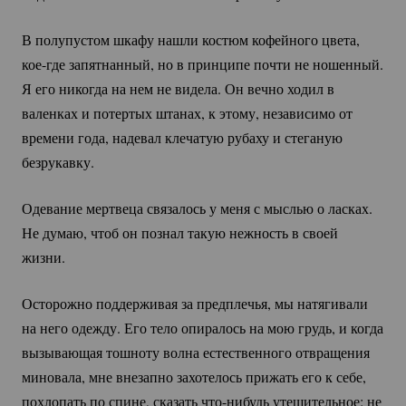
В полупустом шкафу нашли костюм кофейного цвета,
кое-где
запятнанный, но в принципе почти не ношенный.
Я его никогда на нем не видела. Он вечно ходил в
валенках и потертых штанах, к этому, независимо от
времени года, надевал клечатую рубаху и стеганую
безрукавку.
Одевание мертвеца связалось у меня с мыслью о ласках.
Не думаю, чтоб он познал такую нежность в своей
жизни.
Осторожно поддерживая за предплечья, мы натягивали
на него одежду. Его тело опиралось на мою грудь, и когда
вызывающая тошноту волна естественного отвращения
миновала, мне внезапно захотелось прижать его к себе,
похлопать по спине, сказать
что-нибудь
утешительное: не