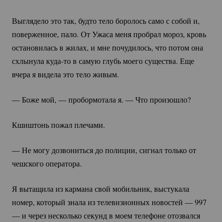
Выглядело это так, будто тело боролось само с собой и,
поверженное, пало. От Ужаса меня пробрал мороз, кровь
остановилась в жилах, и мне почудилось, что потом она
схлынула
куда-то
в самую глубь моего существа. Еще
вчера я видела это тело живым.
— Боже мой, — пробормотала я. — Что произошло?
Кшиштонь пожал плечами.
— Не могу дозвониться до полиции, сигнал только от
чешского оператора.
Я вытащила из кармана свой мобильник, выстукала
номер, который знала из телевизионных новостей — 997
— и через несколько секунд в моем телефоне отозвался