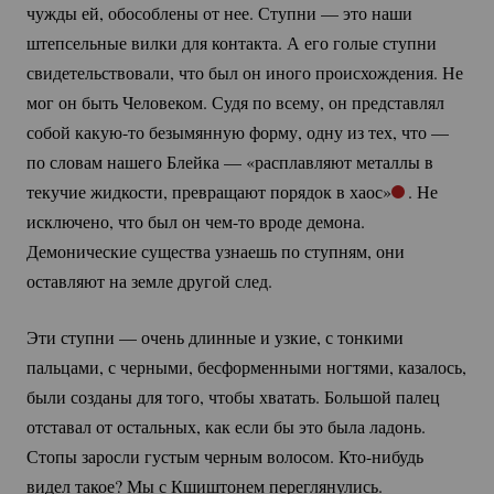
чужды ей, обособлены от нее. Ступни — это наши
штепсельные вилки для контакта. А его голые ступни
свидетельствовали, что был он иного происхождения. Не
мог он быть Человеком. Судя по всему, он представлял
собой
какую-то
безымянную форму, одну из тех, что —
по словам нашего Блейка — «расплавляют металлы в
текучие жидкости, превращают порядок в хаос»
. Не
исключено, что был он
чем-то
вроде демона.
Демонические существа узнаешь по ступням, они
оставляют на земле другой след.
Эти ступни — очень длинные и узкие, с тонкими
пальцами, с черными, бесформенными ногтями, казалось,
были созданы для того, чтобы хватать. Большой палец
отставал от остальных, как если бы это была ладонь.
Стопы заросли густым черным волосом.
Кто-нибудь
видел такое? Мы с Кшиштонем переглянулись.