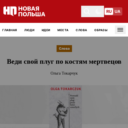
RU
UA
Toggle theme
Toggle theme
ГЛАВНАЯ
ЛЮДИ
ИДЕИ
МЕСТА
СЛОВА
ОБРАЗЫ
Tog
Слова
Веди свой плуг по костям мертвецов
Ольга Токарчук