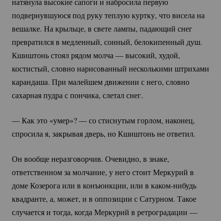
натянула высокие сапоги и набросила первую
подвернувшуюся под руку теплую куртку, что висела на
вешалке. На крыльце, в свете лампы, падающий снег
превратился в медленный, сонный, белокипенный душ.
Кшиштонь стоял рядом молча — высокий, худой,
костистый, словно нарисованный несколькими штрихами
карандаша. При малейшем движении с него, словно
сахарная пудра с пончика, слетал снег.
— Как это «умер»? — со стиснутым горлом, наконец,
спросила я, закрывая дверь, но Кшиштонь не ответил.
Он вообще неразговорчив. Очевидно, в знаке,
ответственном за молчание, у него стоит Меркурий в
доме Козерога или в конъюнкции, или в
каком-нибудь
квадранте, а, может, и в оппозиции с Сатурном. Такое
случается и тогда, когда Меркурий в ретроградации —