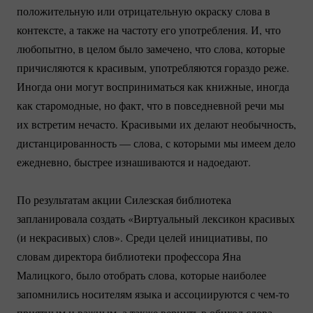
положительную или отрицательную окраску слова в
контексте, а также на частоту его употребления. И, что
любопытно, в целом было замечено, что слова, которые
причисляются к красивым, употребляются гораздо реже.
Иногда они могут восприниматься как книжные, иногда
как старомодные, но факт, что в повседневной речи мы
их встретим нечасто. Красивыми их делают необычность,
дистанцированность — слова, с которыми мы имеем дело
ежедневно, быстрее изнашиваются и надоедают.
По результатам акции Силезская библиотека
запланировала создать «Виртуальный лексикон красивых
(и некрасивых) слов». Среди целей инициативы, по
словам директора библиотеки профессора Яна
Малицкого, было отобрать слова, которые наиболее
запомнились носителям языка и ассоциируются с
чем-то
приятным и важным, а также вернуть в обиход слова,