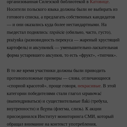
организованная Силезской библиотекой в
Катовице
.
Носители польского языка должны были не выбирать из
готового списка, а предлагать собственных кандидатов
— и они оказались куда более нестандартными. На
пьедестал поднялись: rzęsiście (обильно, часто, густо),
prażynka (разновидность перекуса — жареный хрустящий
картофель) и ancymonek —
уменьшительно-ласкательная
форма устаревшего ancymon, то есть «фрукт», «типчик».
В то же время участники должны были приводить
противоположные примеры — слова, отличающиеся
«спорной красотой», проще говоря,
некрасивые
. В этой
категории победителями стали глагол szpanować
(выпендриваться) и существительные flaki (требуха,
внутренности) и flegma (флегма, слизь). К акции
присоединился Институт мониторинга СМИ, который
обращал внимание на контекст употребления,