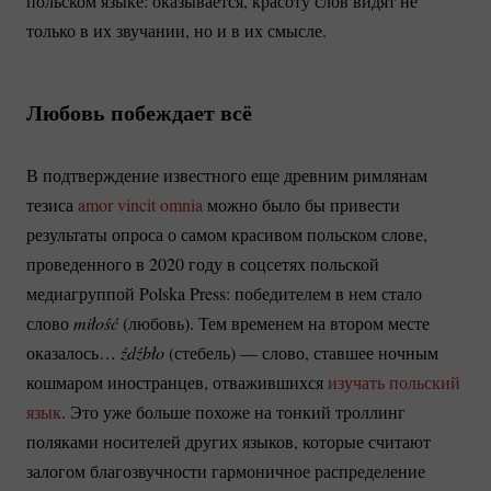
польском языке: оказывается, красоту слов видят не
только в их звучании, но и в их смысле.
Любовь побеждает всё
В подтверждение известного еще древним римлянам
тезиса
amor vincit omnia
можно было бы привести
результаты опроса о самом красивом польском слове,
проведенного в 2020 году в соцсетях польской
медиагруппой Polska Press: победителем в нем стало
слово
miłość
(любовь). Тем временем на втором месте
оказалось…
źdźbło
(стебель) — слово, ставшее ночным
кошмаром иностранцев, отважившихся
изучать польский
язык
. Это уже больше похоже на тонкий троллинг
поляками носителей других языков, которые считают
залогом благозвучности гармоничное распределение