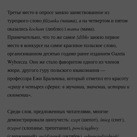
Третье место в опросе заняло заимствованное из
турецкого слово
filiżanka (чашка)
, а на четвертом и пятом
оказались
 kocham
(люблю) і
mama
(мама).
Примечательно, что то же самое
źdźbło
заняло первое
место в конкурсе на самое красивое польское слово,
организованном десятью годами ранее изданием Gazeta
Wyborcza. Оно же стало фаворитом одного из членов
жюри, другого гуру польского языкознания —
профессора Ежи Бральчика, который отметил его красоту
«сразу в четырех сферах: в звучании, значении, истории и 
склонении»
.
Среди слов, предложенных читателями, многие
демонстрировали шипучесть:
szept
(шепот),
śnieg
(снег),
trzepot
(хлопанье, трепетание),
powściągliwy
(сдержанный),
październik
(октябрь),
odpowiedzialność