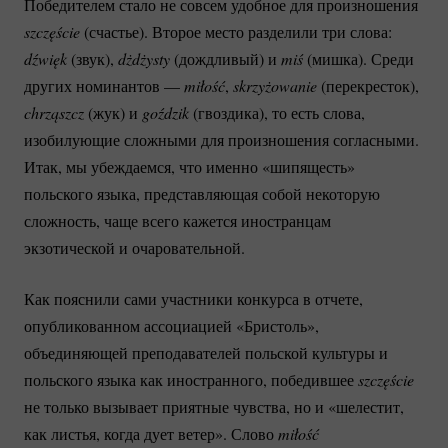
Победителем стало не совсем удобное для произношения
szczęście
(счастье). Второе место разделили три слова:
dźwięk
(звук),
dżdżysty
(дождливый) и
miś
(мишка). Среди
других номинантов —
miłość
,
skrzyżowanie
(перекресток),
chrząszcz
(жук) и
goździk
(гвоздика), то есть слова,
изобилующие сложными для произношения согласными.
Итак, мы убеждаемся, что именно «шипящесть»
польского языка, представляющая собой некоторую
сложность, чаще всего кажется иностранцам
экзотической и очаровательной.
Как пояснили сами участники конкурса в отчете,
опубликованном ассоциацией «Бристоль»,
объединяющей преподавателей польской культуры и
польского языка как иностранного, победившее
szczęście
не только вызывает приятные чувства, но и «шелестит,
как листья, когда дует ветер». Слово
miłość