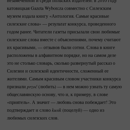
незамеченной и среди польских издателей: в 2010 году
катовицкая Gazeta Wyborcza совместно с Силезским
музеем издала книгу «Антология. Самые красивые
силезские слова» — результат конкурса, проведенного
годом ранее. Читатели газеты присылали свои любимые
силезские слова вместе с объяснениями, почему считают
их красивыми, — отзывов были сотни. Слова в книге
расположены в алфавитном порядке, но на самом деле
это не столько словарь, сколько развернутый рассказ о
Силезии и силезской идентичности, сложенный ее
жителями. Самым красивым словом участники конкурса
признали
przoć
(любить) — в нем можно узнать ту самую
общеславянскую основу, что и, к примеру, в слове
«приятель». А значит — любовь снова побеждает! Это
подтверждает и слово
kusik
(поцелуй) — одно из
любимых силезских слов.