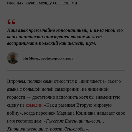
гласных звуков между согласными.
Наш язык чрезвычайно консонантный, и 
из-за
 этой его 
консонантности иностранец вполне может 
.
воспринимать польский как шелест, шум
Ян Мёдек,
профессор-лингвист
Впрочем, поляки сами относятся к «шипящести» своего
языка с большой долей самоиронии, не лишенной
гордости — достаточно вспомнить хотя бы знаменитую
сцену из
комедии
«Как я развязал Вторую мировую
войну», когда персонаж Мариана Коциняка называет свое
имя гестаповцам:
«Гжегож Бженчишчикевич… 
Хшоншчижевошице, повет Ленколоды»
.