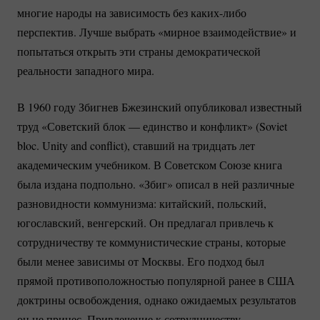
многие народы на зависимость без
каких-либо
перспектив. Лучше выбрать «мирное взаимодействие» и
попытаться открыть эти страны демократической
реальности западного мира.
В 1960 году Збигнев Бжезинский опубликовал известный
труд «Советский блок — единство и конфликт» (Soviet
bloc. Unity and conflict), ставший на тридцать лет
академическим учебником. В Советском Союзе книга
была издана подпольно. «Збиг» описал в ней различные
разновидности коммунизма: китайский, польский,
югославский, венгерский. Он предлагал привлечь к
сотрудничеству те коммунистические страны, которые
были менее зависимы от Москвы. Его подход был
прямой противоположностью популярной ранее в США
доктрины освобождения, однако ожидаемых результатов
он не принес. Привлечение к сотрудничеству