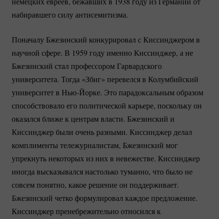
немецких евреев, бежавших в 1938 году из Германии от
набиравшего силу антисемитизма.
Поначалу Бжезинский конкурировал с Киссинджером в
научной сфере. В 1959 году именно Киссинджер, а не
Бжезинский стал профессором Гарвардского
университета. Тогда «Збиг» перевелся в Колумбийский
университет в
Нью-Йорке.
Это парадоксальным образом
способствовало его политической карьере, поскольку он
оказался ближе к центрам власти. Бжезинский и
Киссинджер были очень разными. Киссинджер делал
комплименты тележурналистам, Бжезинский мог
упрекнуть некоторых из них в невежестве. Киссинджер
иногда высказывался настолько туманно, что было не
совсем понятно, какое решение он поддерживает.
Бжезинский четко формулировал каждое предложение.
Киссинджер пренебрежительно относился к