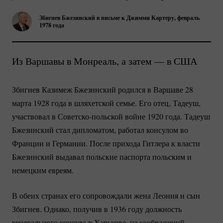
Збигнев Бжезинский в письме к Джимми Картеру, февраль
1978 года
Из Варшавы в Монреаль, а затем — в США
Збигнев Казимеж Бжезинский родился в Варшаве 28
марта 1928 года в шляхетской семье. Его отец, Тадеуш,
участвовал в
Советско-польской
войне 1920 года. Тадеуш
Бжезинский стал дипломатом, работал консулом во
Франции и Германии. После прихода Гитлера к власти
Бжезинский выдавал польские паспорта польским и
немецким евреям.
В обеих странах его сопровождали жена Леония и сын
Збигнев. Однако, получив в 1936 году должность
генерального консула в Харькове, из соображений