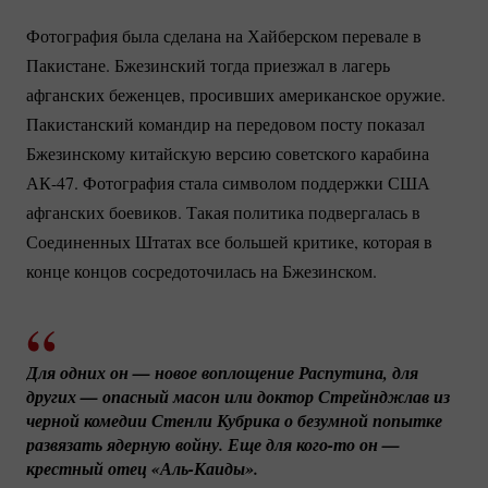
Фотография была сделана на Хайберском перевале в
Пакистане. Бжезинский тогда приезжал в лагерь
афганских беженцев, просивших американское оружие.
Пакистанский командир на передовом посту показал
Бжезинскому китайскую версию советского карабина
АК-47.
Фотография стала символом поддержки США
афганских боевиков. Такая политика подвергалась в
Соединенных Штатах все большей критике, которая в
конце концов сосредоточилась на Бжезинском.
Для одних он — новое воплощение Распутина, для 
других — опасный масон или доктор Стрейнджлав из 
черной комедии Стенли Кубрика о безумной попытке 
развязать ядерную войну. Еще для 
кого-то
 он — 
крестный отец 
«Аль-Каиды».