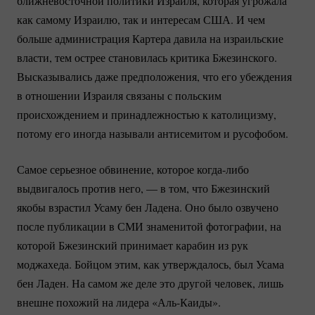
ближневосточной политики Израиля, которая угрожала
как самому Израилю, так и интересам США. И чем
больше администрация Картера давила на израильские
власти, тем острее становилась критика Бжезинского.
Высказывались даже предположения, что его убеждения
в отношении Израиля связаны с польским
происхождением и принадлежностью к католицизму,
потому его иногда называли антисемитом и русофобом.
Самое серьезное обвинение, которое
когда-либо
выдвигалось против него, — в том, что Бжезинский
якобы взрастил Усаму бен Ладена. Оно было озвучено
после публикации в СМИ знаменитой фотографии, на
которой Бжезинский принимает карабин из рук
моджахеда. Бойцом этим, как утверждалось, был Усама
бен Ладен. На самом же деле это другой человек, лишь
внешне похожий на лидера
«Аль-Каиды».