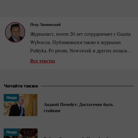
Петр Липиньский
Журналист, почти 20 лет сотрудничает с Gazeta
Wyborcza. Публиковался также в журналах
Polityka, Po prostu, Newsweek и других польских
и зарубежных изданиях. Автор документальных
Все тексты
фильмов. Занимается периодом
коммунистической власти в Польше, автор книг
«Берут. Когда партия была богом», «Абсудры
Читайте также
ПНР» и др. Номинант нескольких
Люди
журналистских премий, включен в список ста
Анджей Почобут: Достаточно быть
лучших польских репортеров.
стойким
Люди