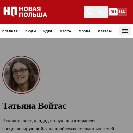
RU
UA
Toggle theme
Toggle theme
ГЛАВНАЯ
ЛЮДИ
ИДЕИ
МЕСТА
СЛОВА
ОБРАЗЫ
Tog
Татьяна Войтас
Этнолингвист, кандидат наук, психотерапевт,
специализирующийся на проблемах смешанных семей,