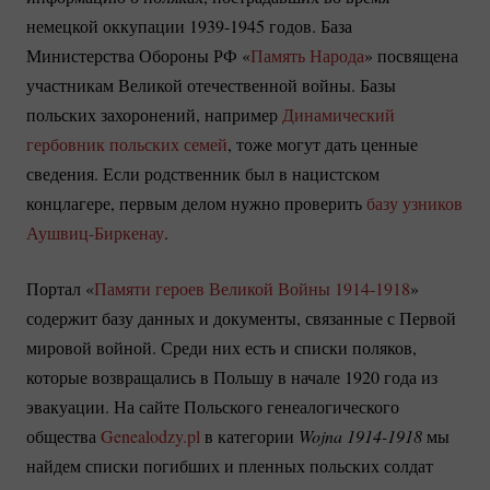
немецкой оккупации
1939-1945
годов. База
Министерства Обороны РФ «
Память Народа
» посвящена
участникам Великой отечественной войны. Базы
польских захоронений, например
Динамический
гербовник польских семей
, тоже могут дать ценные
сведения. Если родственник был в нацистском
концлагере, первым делом нужно проверить
базу узников
Аушвиц-Биркенау
.
Портал «
Памяти героев Великой Войны
1914-1918
»
содержит базу данных и документы, связанные с Первой
мировой войной. Среди них есть и списки поляков,
которые возвращались в Польшу в начале 1920 года из
эвакуации. На сайте Польского генеалогического
общества
Genealodzy.pl
в категории
 Wojna 
1914-1918
мы
найдем списки погибших и пленных польских солдат