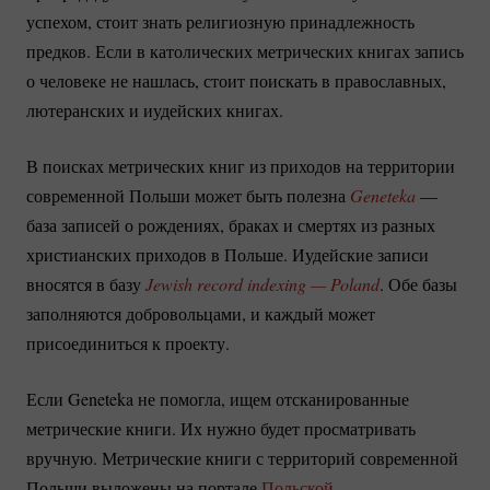
успехом, стоит знать религиозную принадлежность
предков. Если в католических метрических книгах запись
о человеке не нашлась, стоит поискать в православных,
лютеранских и иудейских книгах.
В поисках метрических книг из приходов на территории
современной Польши может быть полезна
Geneteka
—
база записей о рождениях, браках и смертях из разных
христианских приходов в Польше. Иудейские записи
вносятся в базу
Jewish record indexing — Poland
. Обе базы
заполняются добровольцами, и каждый может
присоединиться к проекту.
Если Geneteka не помогла, ищем отсканированные
метрические книги. Их нужно будет просматривать
вручную. Метрические книги с территорий современной
Польши выложены на портале
Польской