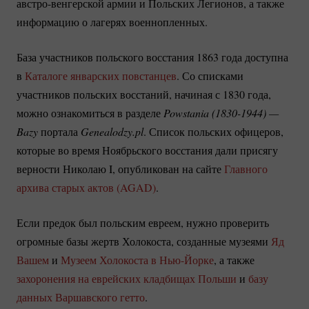
австро-венгерской
армии и Польских Легионов, а также
информацию о лагерях военнопленных.
База участников польского восстания 1863 года доступна
в
Каталоге январских повстанцев
. Со списками
участников польских восстаний, начиная с 1830 года,
можно ознакомиться в разделе
Powstania 
(1830-1944)
 — 
Bazy
портала
Genealodzy.pl
. Список польских офицеров,
которые во время Ноябрьского восстания дали присягу
верности Николаю I, опубликован на сайте
Главного
архива старых актов (AGAD)
.
Если предок был польским евреем, нужно проверить
огромные базы жертв Холокоста, созданные музеями
Яд
Вашем
и
Музеем Холокоста в
Нью-Йорке
, а также
захоронения на еврейских кладбищах Польши
и
базу
данных Варшавского гетто
.