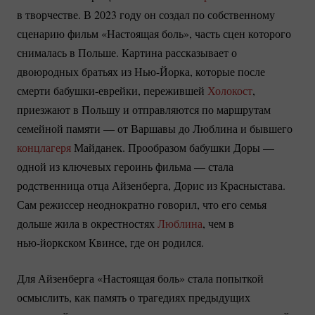
в творчестве. В 2023 году он создал по собственному
сценарию фильм «Настоящая боль», часть сцен которого
снималась в Польше. Картина рассказывает о
двоюродных братьях из
Нью-Йорка
, которые после
смерти
бабушки-еврейки
, пережившей
Холокост
,
приезжают в Польшу и отправляются по маршрутам
семейной памяти — от Варшавы до Люблина и бывшего
концлагеря
Майданек. Прообразом бабушки Доры —
одной из ключевых героинь фильма — стала
родственница отца Айзенберга, Дорис из Красныстава.
Сам режиссер неоднократно говорил, что его семья
дольше жила в окрестностях
Люблина
, чем в
нью-йоркском
Квинсе, где он родился.
Для Айзенберга «Настоящая боль» стала попыткой
осмыслить, как память о трагедиях предыдущих