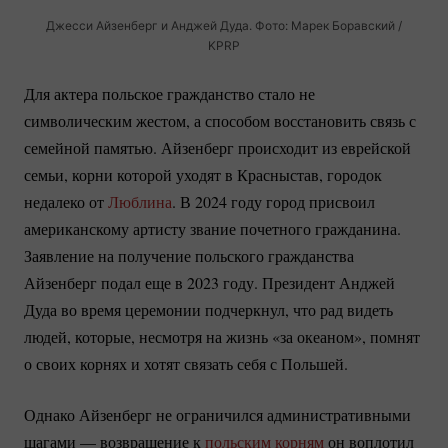
Джесси Айзенберг и Анджей Дуда. Фото: Марек Боравский /
KPRP
Для актера польское гражданство стало не
символическим жестом, а способом восстановить связь с
семейной памятью. Айзенберг происходит из еврейской
семьи, корни которой уходят в Красныстав, городок
недалеко от
Люблина
. В 2024 году город присвоил
американскому артисту звание почетного гражданина.
Заявление на получение польского гражданства
Айзенберг подал еще в 2023 году. Президент Анджей
Дуда во время церемонии подчеркнул, что рад видеть
людей, которые, несмотря на жизнь «за океаном», помнят
о своих корнях и хотят связать себя с Польшей.
Однако Айзенберг не ограничился административными
шагами — возвращение к
польским корням
он воплотил