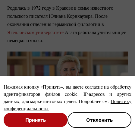
Родилась в 1972 году в Кракове в семье известного
польского писателя Юлиана Корнхаузера. После
окончания отделения германской филологии в
Ягеллонском университете
Агата работала учительницей
немецкого языка.
Нажимая кнопку «Принять», вы даете согласие на обработку
идентификаторов файлов cookie, IP-адресов и других
данных, для маркетинговых целей. Подробнее см.
Политику
конфиденциальности
.
Принять
Отклонить
Close
Close