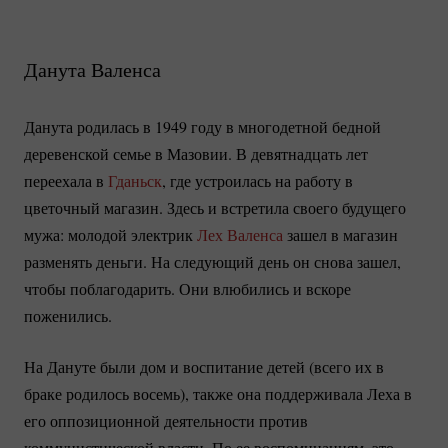
Данута Валенса
Данута родилась в 1949 году в многодетной бедной
деревенской семье в Мазовии. В девятнадцать лет
переехала в
Гданьск
, где устроилась на работу в
цветочный магазин. Здесь и встретила своего будущего
мужа: молодой электрик
Лех Валенса
зашел в магазин
разменять деньги. На следующий день он снова зашел,
чтобы поблагодарить. Они влюбились и вскоре
поженились.
На Дануте были дом и воспитание детей (всего их в
браке родилось восемь), также она поддерживала Леха в
его оппозиционной деятельности против
коммунистической власти. По ее воспоминаниям, это