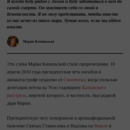
Я всегда буду рядом с Лехом и буду заботиться о нем до 
самой смерти. Он чувствует себя со мной в 
безопасности. Я не могу представить, чтобы 
кто-то
из нас исчез из этого мира. Лучше всего, если мы уйдем 
вместе.
Мария Качиньская
Эти слова Марьи Качиньской стали пророческими. 10
апреля 2010 года президентская чета погибла в
авиакатастрофе недалеко от
Смоленска
, когда польская
делегация летела на 70-ю годовщину
Катынского
расстрела
, жертвой которого, в частности, был родной
дядя Марии.
Президентскую чету похоронили в архикафедральной
базилике Святых Станислава и Вацлава на
Вавеле
в