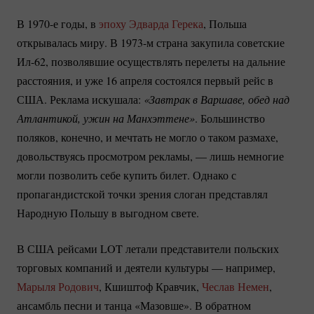
В 1970-е годы, в
эпоху Эдварда Герека
, Польша
открывалась миру. В 1973-м страна закупила советские
Ил-62
, позволявшие осуществлять перелеты на дальние
расстояния, и уже 16 апреля состоялся первый рейс в
США. Реклама искушала:
«Завтрак в Варшаве, обед над 
Атлантикой, ужин на Манхэттене»
. Большинство
поляков, конечно, и мечтать не могло о таком размахе,
довольствуясь просмотром рекламы, — лишь немногие
могли позволить себе купить билет. Однако с
пропагандистской точки зрения слоган представлял
Народную Польшу в выгодном свете.
В США рейсами LOT летали представители польских
торговых компаний и деятели культуры — например,
Марыля Родович
, Кшиштоф Кравчик,
Чеслав Немен
,
ансамбль песни и танца «Мазовше». В обратном