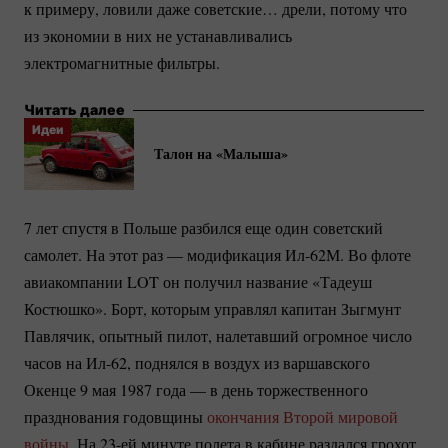
к примеру, ловили даже советские… дрели, потому что
из экономии в них не устанавливались
электромагнитные фильтры.
Читать далее
Идеи
Талон на «Малыша»
7 лет спустя в Польше разбился еще один советский
самолет. На этот раз — модификация
Ил-62М.
Во флоте
авиакомпании LOT он получил название «Тадеуш
Костюшко». Борт, которым управлял капитан Зыгмунт
Павлячик, опытный пилот, налетавший огромное число
часов на
Ил-62
, поднялся в воздух из варшавского
Окенце 9 мая 1987 года — в день торжественного
празднования годовщины
окончания Второй мировой
войны
. На
23-ей
минуте полета в кабине раздался грохот.