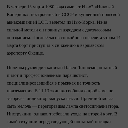
В четверг 13 марта 1980 года самолет
Ил-62
«Николай
Коперник», построенный в СССР и купленный польской
авиакомпанией LOT, вылетел из
Нью-Йорка.
Из-за
сильной метели он покинул аэродром с двухчасовым
опозданием. После 9 часов спокойного перелета утром 14
марта борт приступил к снижению в варшавском
аэропорту Окенце.
Полетом руководил капитан Павел Липовчан, опытный
пилот и профессиональный парашютист,
специализировавшийся в прыжках на точность
приземления. В 11:13 экипаж сообщил о проблеме: не
загорелся индикатор выпуска шасси. Причиной могла
быть мелочь — перегоревшая лампа светосигнализатора.
Инструкции, однако, требовали ухода на второй круг. В
такой ситуации перед следующей попыткой посадки