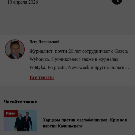
10 апреля 2026
Петр Липиньский
Журналист, почти 20 лет сотрудничает с Gazeta
Wyborcza. Публиковался также в журналах
Polityka, Po prostu, Newsweek и других польских
и зарубежных изданиях. Автор документальных
Все тексты
фильмов. Занимается периодом
коммунистической власти в Польше, автор книг
«Берут. Когда партия была богом», «Абсудры
Читайте также
ПНР» и др. Номинант нескольких
Идеи
журналистских премий, включен в список ста
Харцеры против маслобойщиков. Кризис в
лучших польских репортеров.
партии Качиньского