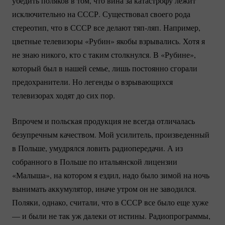
убедить поляков в том, что вина за катастрофу лежит
исключительно на СССР. Существовал своего рода
стереотип, что в СССР все делают
тяп-ляп.
Например,
цветные телевизоры «Рубин» якобы взрывались. Хотя я
не знаю никого, кто с таким столкнулся. В «Рубине»,
который был в нашей семье, лишь постоянно сгорали
предохранители. Но легенды о взрывающихся
телевизорах ходят до сих пор.
Впрочем и польская продукция не всегда отличалась
безупречным качеством. Мой усилитель, произведенный
в Польше, умудрялся ловить радиопередачи. А из
собранного в Польше по итальянской лицензии
«Малыша», на котором я ездил, надо было зимой на ночь
вынимать аккумулятор, иначе утром он не заводился.
Поляки, однако, считали, что в СССР все было еще хуже
— и были не так уж далеки от истины. Радиопрограммы,