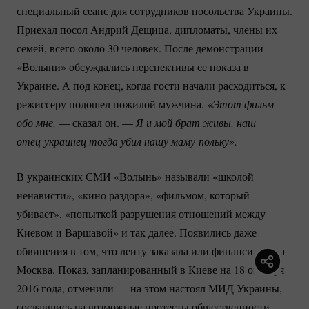
специальный сеанс для сотрудников посольства Украины.
Приехал посол Андрий Дещица, дипломаты, члены их
семей, всего около 30 человек. После демонстрации
«Волыни» обсуждались перспективы ее показа в
Украине. А под конец, когда гости начали расходиться, к
режиссеру подошел пожилой мужчина.
«Этот фильм 
обо мне, 
— сказал он. —
 Я и мой брат живы, наш 
отец-украинец
 тогда убил нашу 
маму-польку».
В украинских СМИ «Волынь» называли «школой
ненависти», «кино раздора», «фильмом, который
убивает», «попыткой разрушения отношений между
Киевом и Варшавой» и так далее. Появились даже
обвинения в том, что ленту заказала или финансировала
Москва. Показ, запланированный в Киеве на 18 октября
2016 года, отменили — на этом настоял МИД Украины,
сославшись на возможные протесты общественности.