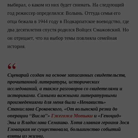
выбирал, о каком из них будет снимать. На следующий
год режиссер определился: Волынь. Оттуда семья его
отца бежала в 1944 году в Подкарпатское воеводство, где
два десятилетия спустя родился Войцех Смажовский. Но
он отрицает, что на выбор темы повлияла семейная
история.
Сценарий создан на основе записанных свидетельств, 
прочитанной литературы, исторических 
исследований, а также разговоров со свидетелями и 
историками. Самыми важными литературными 
произведениями для меня были «Ненависть» 
Станислава Сроковского, «От волынской резни до 
операции “Висла”» 
Гжегожа Мотыки
 и «Геноцид» 
Эвы и Владислава Семашко. Хотя главная героиня Зося 
Гловацкая не существовала, большинство событий 
.
взяты из жизни