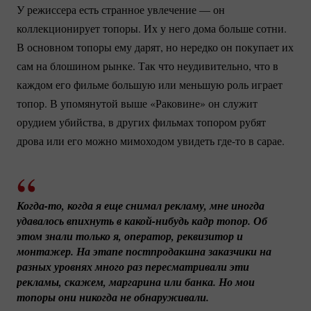
У режиссера есть странное увлечение — он
коллекционирует топоры. Их у него дома больше сотни.
В основном топоры ему дарят, но нередко он покупает их
сам на блошином рынке. Так что неудивительно, что в
каждом его фильме большую или меньшую роль играет
топор. В упомянутой выше «Раковине» он служит
орудием убийства, в других фильмах топором рубят
дрова или его можно мимоходом увидеть
где-то
в сарае.
Когда-то
, когда я еще снимал рекламу, мне иногда 
удавалось впихнуть в 
какой-нибудь
 кадр топор. Об 
этом знали только я, оператор, реквизитор и 
монтажер. На этапе постпродакшна заказчики на 
разных уровнях много раз пересматривали эти 
рекламы, скажем, маргарина или банка. Но мои 
топоры они никогда не обнаруживали.