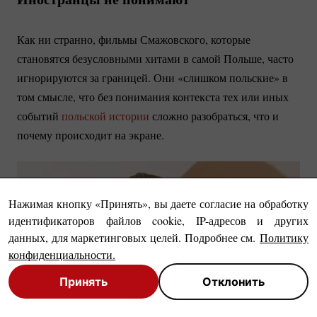
Как ни странно, фильмы Смажовского, которые
становятся безусловными хитами в самой Польше, часто
игнорируются за границей. Они «слишком польские» в
том смысле, что без понимания контекста тех или иных
событий
польской истории
сложно разобраться, что и
почему происходит на экране.
Нажимая кнопку «Принять», вы даете согласие на обработку
идентификаторов файлов cookie, IP-адресов и других
данных, для маркетинговых целей. Подробнее см.
Политику
конфиденциальности
.
Принять
Отклонить
Close
Close