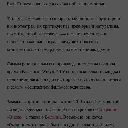
Ежи Пильха о людях с алкогольной зависимостью.
Фильмы Смажовского собирают миллионную аудиторию
в кинотеатрах, их критикуют за чрезмерный натурализм,
прямоту, порой жестокость — и одновременно они
получают главные награды ведущих польских
кинофестивалей и «Орлов» Польской киноакадемии.
Самым резонансным его произведением стала военная
драма «Волынь» (Wołyń, 2016) продолжительностью два с
половиной часа. Она до сих пор остается самым длинным
и самым масштабным фильмом режиссера.
Замысел картины возник в конце 2011 года. Смажовский
тогда рассказывал, что собирает материалы об
операции
«Висла»
, а также о
Волыни
. Возможно, он хотел
объединить эти два события в одном сюжете, а может,