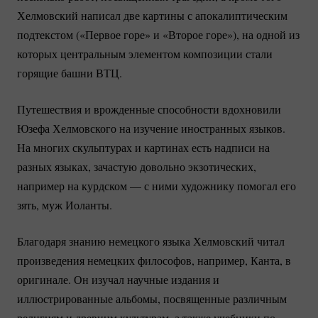
Хелмовский написал две картины с апокалиптическим
подтекстом («Первое горе» и «Второе горе»), на одной из
которых центральным элементом композиции стали
горящие башни ВТЦ.
Путешествия и врожденные способности вдохновили
Юзефа Хелмовского на изучение иностранных языков.
На многих скульптурах и картинах есть надписи на
разных языках, зачастую довольно экзотических,
например на курдском — с ними художнику помогал его
зять, муж Иоланты.
Благодаря знанию немецкого языка Хелмовский читал
произведения немецких философов, например, Канта, в
оригинале. Он изучал научные издания и
иллюстрированные альбомы, посвященные различным
религиям и древним культурам, а также учебники по