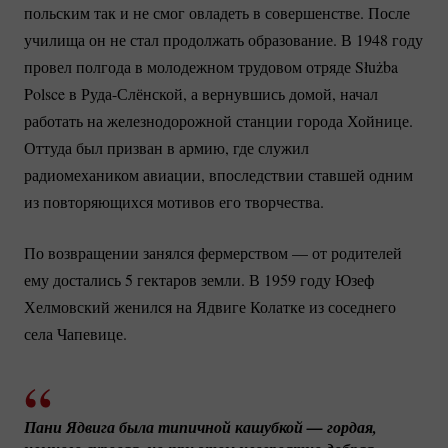
польским так и не смог овладеть в совершенстве. После
училища он не стал продолжать образование. В 1948 году
провел полгода в молодежном трудовом отряде Służba
Polsce в
Руда-Слёнской
, а вернувшись домой, начал
работать на железнодорожной станции города Хойнице.
Оттуда был призван в армию, где служил
радиомехаником авиации, впоследствии ставшей одним
из повторяющихся мотивов его творчества.
По возвращении занялся фермерством — от родителей
ему достались 5 гектаров земли. В 1959 году Юзеф
Хелмовский женился на Ядвиге Колатке из соседнего
села Чапевице.
Пани Ядвига была типичной кашубкой — гордая, 