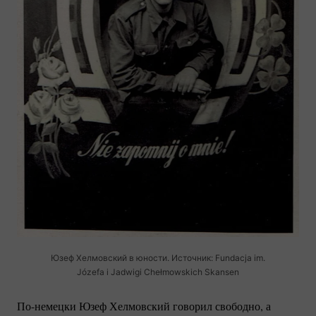
Юзеф Хелмовский в юности. Источник: Fundacja im.
Józefa i Jadwigi Chełmowskich Skansen
По-немецки
Юзеф Хелмовский говорил свободно, а