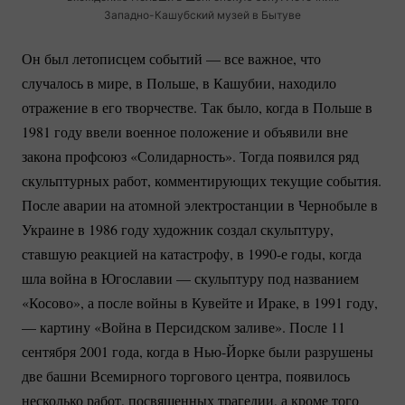
Западно-Кашубский
музей в Бытуве
Он был летописцем событий — все важное, что
случалось в мире, в Польше, в Кашубии, находило
отражение в его творчестве. Так было, когда в Польше в
1981 году ввели военное положение и объявили вне
закона профсоюз «Солидарность». Тогда появился ряд
скульптурных работ, комментирующих текущие события.
После аварии на атомной электростанции в Чернобыле в
Украине в 1986 году художник создал скульптуру,
ставшую реакцией на катастрофу, в 1990-е годы, когда
шла война в Югославии — скульптуру под названием
«Косово», а после войны в Кувейте и Ираке, в 1991 году,
— картину «Война в Персидском заливе». После 11
сентября 2001 года, когда в
Нью-Йорке
были разрушены
две башни Всемирного торгового центра, появилось
несколько работ, посвященных трагедии, а кроме того