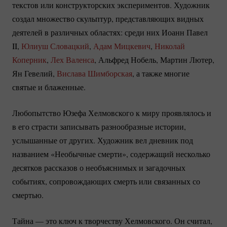
текстов или конструкторских экспериментов. Художник
создал множество скульптур, представляющих видных
деятелей в различных областях: среди них Иоанн Павел
II,
Юлиуш Словацкий
,
Адам Мицкевич
,
Николай
Коперник
,
Лех Валенса
, Альфред Нобель, Мартин Лютер,
Ян Гевелий,
Вислава Шимборская
, а также многие
святые и блаженные.
Любопытство Юзефа Хелмовского к миру проявлялось и
в его страсти записывать разнообразные истории,
услышанные от других. Художник вел дневник под
названием «Необычные смерти», содержащий несколько
десятков рассказов о необъяснимых и загадочных
событиях, сопровождающих смерть или связанных со
смертью.
Тайна — это ключ к творчеству Хелмовского. Он считал,