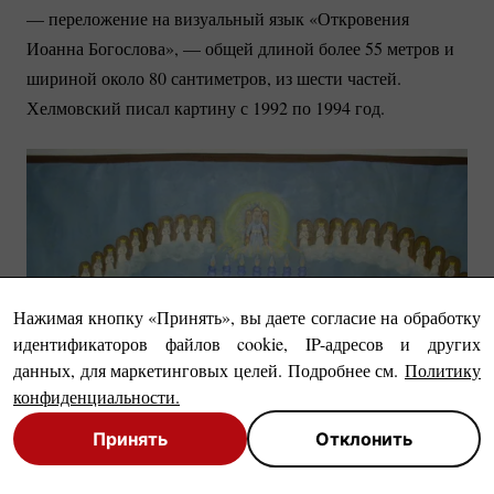
— переложение на визуальный язык «Откровения
Иоанна Богослова», — общей длиной более 55 метров и
шириной около 80 сантиметров, из шести частей.
Хелмовский писал картину с 1992 по 1994 год.
Нажимая кнопку «Принять», вы даете согласие на обработку
идентификаторов файлов cookie, IP-адресов и других
данных, для маркетинговых целей. Подробнее см.
Политику
конфиденциальности
.
Принять
Отклонить
Close
Close