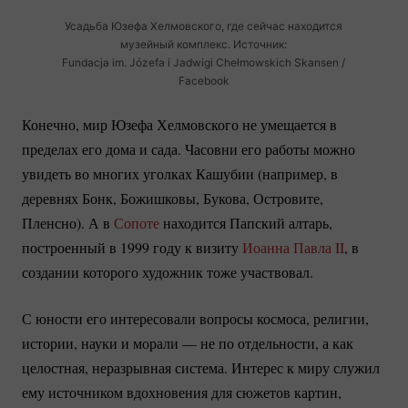
Усадьба Юзефа Хелмовского, где сейчас находится
музейный комплекс. Источник:
Fundacja im. Józefa i Jadwigi Chełmowskich Skansen /
Facebook
Конечно, мир Юзефа Хелмовского не умещается в
пределах его дома и сада. Часовни его работы можно
увидеть во многих уголках Кашубии (например, в
деревнях Бонк, Божишковы, Букова, Островите,
Пленсно). А в
Сопоте
находится Папский алтарь,
построенный в 1999 году к визиту
Иоанна Павла II
, в
создании которого художник тоже участвовал.
С юности его интересовали вопросы космоса, религии,
истории, науки и морали — не по отдельности, а как
целостная, неразрывная система. Интерес к миру служил
ему источником вдохновения для сюжетов картин,