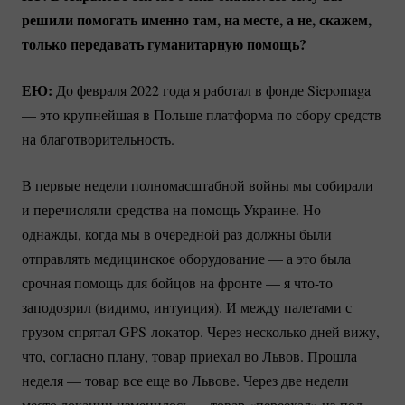
решили помогать именно там, на месте, а не, скажем,
только передавать гуманитарную помощь?
ЕЮ:
До февраля 2022 года я работал в фонде Siepomaga
— это крупнейшая в Польше платформа по сбору средств
на благотворительность.
В первые недели полномасштабной войны мы собирали
и перечисляли средства на помощь Украине. Но
однажды, когда мы в очередной раз должны были
отправлять медицинское оборудование — а это была
срочная помощь для бойцов на фронте — я
что-то
заподозрил (видимо, интуиция). И между палетами с
грузом спрятал
GPS-локатор.
Через несколько дней вижу,
что, согласно плану, товар приехал во Львов. Прошла
неделя — товар все еще во Львове. Через две недели
место локации изменилось — товар «переехал»
из-под