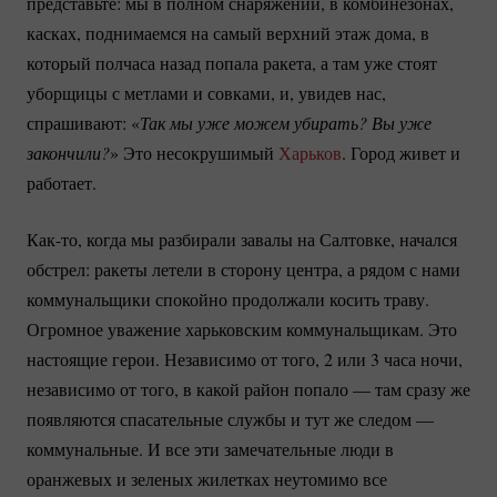
представьте: мы в полном снаряжении, в комбинезонах,
касках, поднимаемся на самый верхний этаж дома, в
который полчаса назад попала ракета, а там уже стоят
уборщицы с метлами и совками, и, увидев нас,
спрашивают: «
Так мы уже можем убирать? Вы уже 
закончили?
» Это несокрушимый
Харьков
. Город живет и
работает.
Как-то
, когда мы разбирали завалы на Салтовке, начался
обстрел: ракеты летели в сторону центра, а рядом с нами
коммунальщики спокойно продолжали косить траву.
Огромное уважение харьковским коммунальщикам. Это
настоящие герои. Независимо от того, 2 или 3 часа ночи,
независимо от того, в какой район попало — там сразу же
появляются спасательные службы и тут же следом —
коммунальные. И все эти замечательные люди в
оранжевых и зеленых жилетках неутомимо все