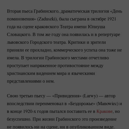
Вторая пьеса Грабинского, драматическая трилогия «День
поминовения» (Zaduszki), была сыграна в октябре 1921
года на сцене краковского Театра имени Юлиуша
Словацкого. В том же году она появилась и в репертуаре
львовского Городского театра. Критики и зрители
приняли ее прохладно, коммерческого успеха она тоже не
имела. В трилогии Грабинского местами отчетливо
проступает напряженное противостояние между
христианским видением мира и языческими
представлениями о нем.
Свою третью пьесу — «Привидения» (Larwy) — автор
впоследствии переименовал в «Бездорожье» (Manowiec) и
в конце 1920-х годов пытался поставить ее в
Кракове
, но
безуспешно. При жизни Грабинского это произведение
не появилось ни на сцене, ни в опубликованном виде.