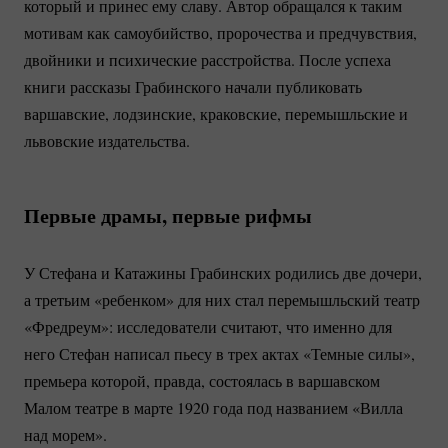
который и принес ему славу. Автор обращался к таким
мотивам как самоубийство, пророчества и предчувствия,
двойники и психические расстройства. После успеха
книги рассказы Грабинского начали публиковать
варшавские, лодзинские, краковские, перемышльские и
львовские издательства.
Первые драмы, первые рифмы
У Стефана и Катажины Грабинских родились две дочери,
а третьим «ребенком» для них стал перемышльский театр
«Фредреум»: исследователи считают, что именно для
него Стефан написал пьесу в трех актах «Темные силы»,
премьера которой, правда, состоялась в варшавском
Малом театре в марте 1920 года под названием «Вилла
над морем».