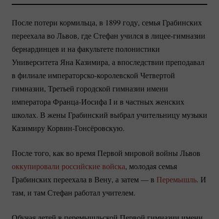
После потери кормильца, в 1899 году, семья Грабинских
переехала во Львов, где Стефан учился в
лицее-гимназии
бернардинцев и на факультете полонистики
Университета Яна Казимира, а впоследствии преподавал
в филиале
императорско-королевской
Четвертой
гимназии, Третьей городской гимназии имени
императора
Франца-Иосифа
I и в частных женских
школах. В жены Грабинский выбрал учительницу музыки
Казимиру
Корвин-Гонсёровскую.
После того, как во время Первой мировой войны Львов
оккупировали российские войска
, молодая семья
Грабинских переехала в Вену, а затем — в
Перемышль
. И
там, и там Стефан работал учителем.
Обучая детей в перемышльской Первой гимназии имени