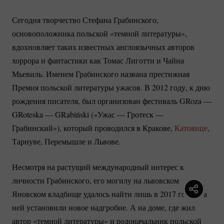
Сегодня творчество Стефана Грабинского,
основоположника польской «темной литературы»,
вдохновляет таких известных англоязычных авторов
хоррора и фантастики как Томас Лиготти и Чайна
Мьевиль. Именем Грабинского названа престижная
Премия польской литературы ужасов. В 2012 году, к дню
рождения писателя, был организован фестиваль GRoza —
GRoteska — GRabiński («Ужас — Гротеск —
Грабинский»), который проводился в Кракове,
Катовице
,
Тарнуве, Перемышле и Львове.
Несмотря на растущий международный интерес к
личности Грабинского, его могилу на львовском
Яновском кладбище удалось найти лишь в 2017 году. На
ней установили новое надгробие. А на доме, где жил
автор «темной литературы» и родоначальник польской