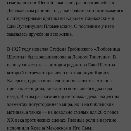
семинарии и в Шестой гимназии, располагавшейся в
Лычаковском районе. Тогда же Грабинский познакомился
с литературными критиками Каролем Ижиковским и
Ежи Эугениушем Пломеньским. С последним у него
завязалась дружба на всю жизнь.
В 1927 году новелла Стефана Грабинского «Любовница
Шамоты» была экранизирована Леоном Тристаном. В
основу сюжета легла история редактора Ежи Шамоты,
который встречает красивую и загадочную Ядвигу
Калергис, однако впоследствии выясняется, что она —
призрак женщины, внезапно скончавшейся два года
назад. В этом рассказе автор не только сделал акцент на
элементах потустороннего мира, но и на библейских
мотивах, а также — на довольно смелых для 20-х годов
ХХ века эротических сценах. Главные роли в картине
исполнили Хелена Маковская и Иго Сым.