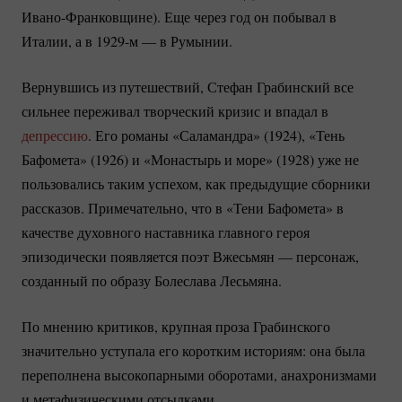
Ивано-Франковщине).
Еще через год он побывал в
Италии, а в 1929-м — в Румынии.
Вернувшись из путешествий, Стефан Грабинский все
сильнее переживал творческий кризис и впадал в
депрессию
. Его романы «Саламандра» (1924), «Тень
Бафомета» (1926) и «Монастырь и море» (1928) уже не
пользовались таким успехом, как предыдущие сборники
рассказов. Примечательно, что в «Тени Бафомета» в
качестве духовного наставника главного героя
эпизодически появляется поэт Вжесьмян — персонаж,
созданный по образу Болеслава Лесьмяна.
По мнению критиков, крупная проза Грабинского
значительно уступала его коротким историям: она была
переполнена высокопарными оборотами, анахронизмами
и метафизическими отсылками.