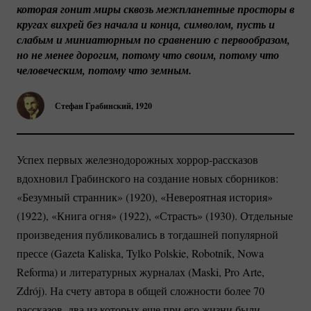
которая гонит миры сквозь межпланетные просторы в 
кругах вихрей без начала и конца, символом, пусть и 
слабым и миниатюрным по сравнению с первообразом, 
но не менее дорогим, потому что своим, потому что 
человеческим, потому что земным.
Стефан Грабинский, 1920
Успех первых железнодорожных
хоррор-рассказов
вдохновил Грабинского на создание новых сборников:
«Безумный странник» (1920), «Невероятная история»
(1922), «Книга огня» (1922), «Страсть» (1930). Отдельные
произведения публиковались в тогдашней популярной
прессе (Gazeta Kaliska, Tylko Polskie, Robotnik, Nowa
Reforma) и литературных журналах (Maski, Pro Arte,
Zdrój). На счету автора в общей сложности более 70
рассказов, два из которых еще при его жизни были