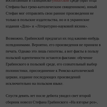
воспитанный в галицийско-
униатской
среде (брат отца
Стефана был
греко-католическим
священником), юный
Стефан мог отправлять свои ранние произведения не
только в польские издательства, но и в украинские
издания «Діло» и
«Літературно-науковий
вісник».
Возможно, Грабинский предлагал их под
какими-нибудь
псевдонимами. Вероятно, его произведения не приняли в
печать. Однако это лишь гипотезы, а вот факты в пользу
польской идентичности остаются фактами: обучение
Грабинского в польской среде, его сознательный выбор
полонистики, присоединение к
Римско-католической
церкви, издание последующих произведений
исключительно на польском языке.
Спустя девять лет после дебюта увидел свет второй
сборник новелл Стефана Грабинского «На взгорье роз»,