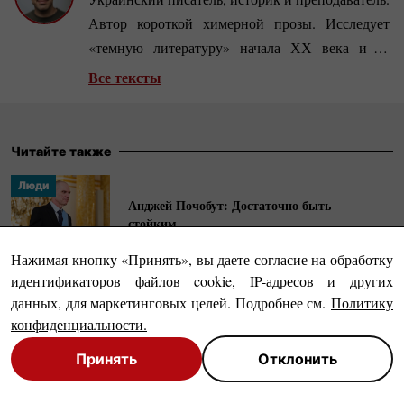
Автор короткой химерной прозы. Исследует
«темную литературу» начала ХХ века и ее
представителей. Сотрудничает с изданиями
Все тексты
«Читай», «Читомо» и
хоррор-платформой
«Бабай».
Читайте также
Люди
Анджей Почобут: Достаточно быть
стойким
Нажимая кнопку «Принять», вы даете согласие на обработку
идентификаторов файлов cookie, IP-адресов и других
Люди
данных, для маркетинговых целей. Подробнее см.
Политику
Войцех Смажовский. Неудобный режиссер
польского кино
конфиденциальности
.
Принять
Отклонить
Close
Close