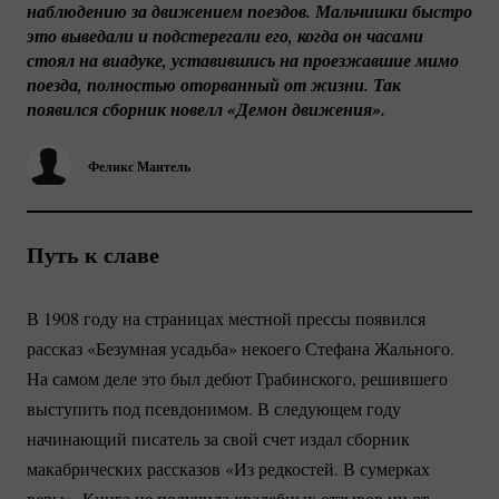
наблюдению за движением поездов. Мальчишки быстро 
это выведали и подстерегали его, когда он часами 
стоял на виадуке, уставившись на проезжавшие мимо 
поезда, полностью оторванный от жизни. Так 
появился сборник новелл «Демон движения».
Феликс Мантель
Путь к славе
В 1908 году на страницах местной прессы появился
рассказ «Безумная усадьба» некоего Стефана Жального.
На самом деле это был дебют Грабинского, решившего
выступить под псевдонимом. В следующем году
начинающий писатель за свой счет издал сборник
макабрических рассказов «Из редкостей. В сумерках
веры». Книга не получила хвалебных отзывов ни от