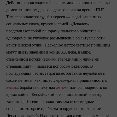
Действие происходит в большом микрорайоне панельных
домов, типичном для городского пейзажа времен ПНР.
Там пересекаются судьбы героев — людей из разных
социальных слоев, кругов и семей. «Декалог»
представляет собой панораму польского общества и
одновременно глубокое размышление об актуальности
христианской этики. Насколько ветхозаветные принципы
могут иметь значение в конце XX века, в мире,
отмеченном историческими трагедиями и личными
страданиями? — задается вопросом режиссер. В
последующих частях затрагиваются такие неудобные и
сложные темы, как инцест, чрезмерная привязанность к
вещам
, борьба за опеку над
детьми
или солидарность во
время войны. Кесьлёвский и его постоянный соавтор
Кшиштоф Песевич создают весьма неочевидные
сценарии, которые проблематизируют истолкование
Десяти заповедей. Их проект оказался уникальным — не