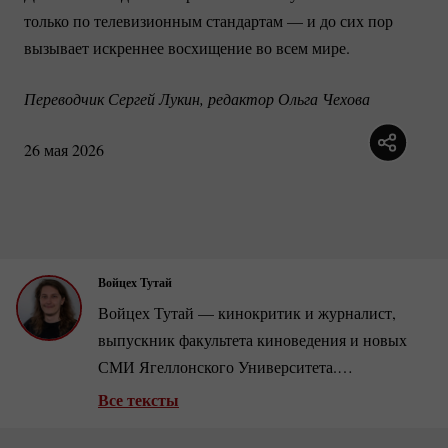
только по телевизионным стандартам — и до сих пор
вызывает искреннее восхищение во всем мире.
Переводчик Сергей Лукин, редактор Ольга Чехова
26 мая 2026
Войцех Тутай
Войцех Тутай — кинокритик и журналист,
выпускник факультета киноведения и новых
СМИ Ягеллонского Университета.
Публикуется, в частности, на портале о кино
Все тексты
Filmweb, в изданиях Miesięcznik Kino, Tygodnik
Przegląd, Więź и Magazyn Filmowy SFP.